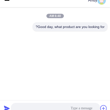
Andy
من الفولاذ المقاوم للصدأ بدرجة الغذاء#آلة
مساعدة ممتازة لفحص مسحوق التيتانيوم
الفرز الدقيق
الشاشة بالموجات فوق الصوتية
الشاشة بالموجات فوق الصوتية
August 04, 2025
August 08, 2025
6:40 AM
Good day, what product are you looking for?
00:25
00:18
شاشة الاهتزاز بالموجات فوق الصوتية
SUS304 316L نظام النقل المزلق
الحامل المسمار المغذ
الشاشة بالموجات فوق الصوتية
المسمار الناقل
July 28, 2025
October 11, 2023
00:28
01:09
ناقل فراغ
محطة تفريغ الأكياس الصغيرة الخالية من
الغبار TLZ مع منخل
真空上料机
吨包投料站
April 18, 2022