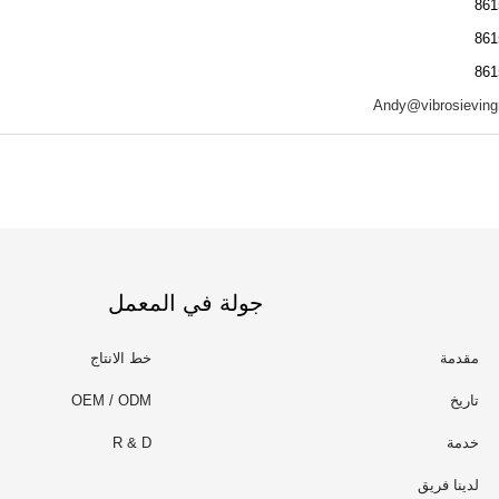
Andy@vibrosievin
جولة في المعمل
مقدمة
خط الانتاج
تاريخ
OEM / ODM
خدمة
R & D
لدينا فريق