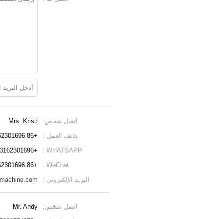
اتصل شخص:
Mrs. Kristi
هاتف العمل :
+86 13162301696
+8613162301696
WHATSAPP :
+86 13162301696
WeChat :
البريد الإلكتروني :
gmachine.com
اتصل شخص:
Mr. Andy