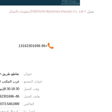
منزل
>
EVERSUN Machinery (Henan) Co., Ltd معلومات الاتصال
+86 13162301696
عنوان :
تقاطع طريق Renmin وطريق Xihuan ، مدينة Xinxiang ، مقاطعة Henan
عنوان المصنع :
غرب المكتب الصناعي والتجار
وقت العمل :
8:30-18:30(بتوقيت بكين)
هاتف العمل :
86--13162301696(وقت العمل)
الفاكس :
0373-5461999
اتصل بنا :