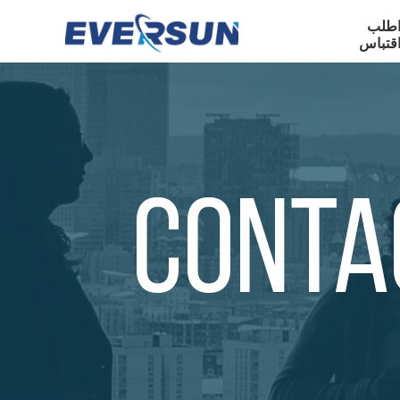
طلب
قتباس