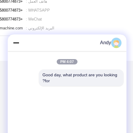
هاتف العمل :
+8615800774873
+8615800774873
WHATSAPP :
+8615800774873
WeChat :
البريد الإلكتروني :
gmachine.com
Andy
4:07 PM
Good day, what product are you looking 
الاقسام
حول نا
for?
آلة الغربلة الاهتزازية
آلة فحص الدوران
آلة فرز بهلوان
مفرغ الحقيبة السائبة