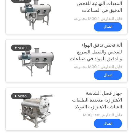
المعدات النهائية للفحص
الدقيق في الصناعات
43
الغذائية والصيدلانية
قابل للتفاوض MOQ:1 مجموعة
الكيميائية
اتصال
آلة النخل المسحوق
آلة فحص تدفق الهواء
للفحص والفصل السريع
والدقيق للمواد في صناعات
الأغذية الكيميائية والتعدين
قابل للتفاوض MOQ:1 مجموعة
اتصال
55
جهاز فصل الشاشة
آلة طاحن طاحونة
الاهتزازية متعددة الطبقات
الشاشة الاهتزازية الفولاذ
المقاوم للصدأ
قابل للتفاوض MOQ:1set
اتصال