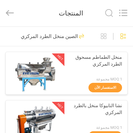
EVERSUN
Machinery
(Henan)
المنتجات
Co.,
Ltd.
All
Rights
Reserved.
مسكن
185
الصين منخل الطرد المركزي
آلة الغربلة الاهتزازية
منتجات
HOT
منخل الطماطم مسحوق
الطرد المركزي
عرض
الواقع
MOQ:1 مجموعة
الافتراضي
الاستفسار الآن
84
HOT
نشا التابيوكا منخل بالطرد
معلومات
آلة فحص الدوران
المركزي
عنا
MOQ:1 مجموعة