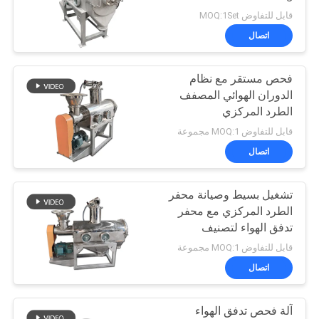
Machine Air-flow Sorting
الموقع
قابل للتفاوض MOQ:1Set
Machine
اتصال
131
سياسة
فحص مستقر مع نظام
الخصوصية
أنظمة ناقل فراغ
الدوران الهوائي المصفف
الطرد المركزي
للألكترونيات
قابل للتفاوض MOQ:1 مجموعة
اتصال
تشغيل بسيط وصيانة محفر
93
الطرد المركزي مع محفر
تدفق الهواء لتصنيف
آلة خلاط الشريط
المسحوقات فائقة الدقة
قابل للتفاوض MOQ:1 مجموعة
في صناعة الهندسة
اتصال
الكيميائية
آلة فحص تدفق الهواء