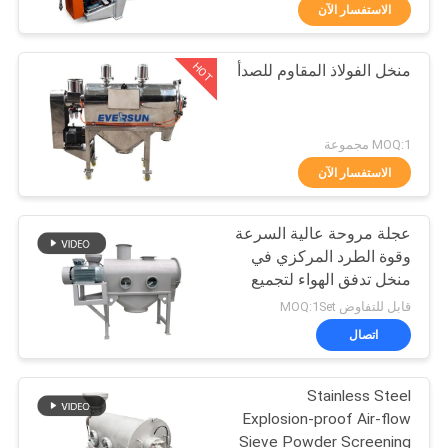
جولة
الاستفسار الآن
في
HOT
منخل الفولاذ المقاوم للصدأ
المعمل
100
آلة فرز بهلوان
مراقبة
MOQ:1 مجموعة
الجودة
الاستفسار الآن
عجلة مروحة عالية السرعة
اتصل
وقوة الطرد المركزي في
بنا
منخل تدفق الهواء لتجميع
179
الجسيمات الدقيقة في
قابل للتفاوض MOQ:1Set
صناعات الأغذية
اطلب
اتصال
والكيماويات
مفرغ الحقيبة السائبة
اقتباس
Stainless Steel
Explosion-proof Air-flow
خريطة
Sieve Powder Screening