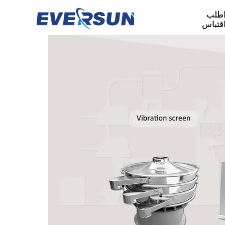
طلب
قتباس