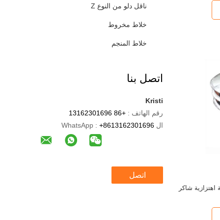
ناقل دلو من النوع Z
خلاط مخروط
خلاط المنجم
اتصل بنا
Kristi
رقم الهاتف :
+86 13162301696
ال WhatsApp :
+8613162301696
اتصل