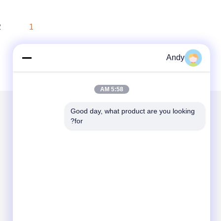
2
1
Andy
5:58 AM
Good day, what product are you looking 
for?
الاقسام
حول نا
آلة الغربلة الاهتزازية
آلة فحص الدوران
آلة فرز بهلوان
مفرغ الحقيبة السائبة