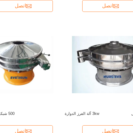
اتصل
اتصل
3kw آلة الفرز الدوارة
500 شبكة اهتزازية شاكر
اتصل
اتصل