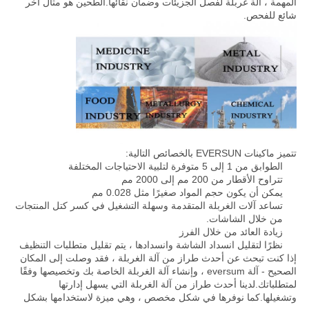
المهمة ، آلة غربلة لفصل الجزيئات وضمان نقائها.الطحين هو مثال آخر
جولة
شائع للفحص.
في
المعمل
مراقبة
الجودة
تتميز ماكينات EVERSUN بالخصائص التالية:
اتصل
الطوابق من 1 إلى 5 متوفرة لتلبية الاحتياجات المختلفة
تتراوح الأقطار من 200 مم إلى 2000 مم
بنا
يمكن أن يكون حجم المواد صغيرًا مثل 0.028 مم
تساعد آلات الغربلة المتقدمة وسهلة التشغيل في كسر كتل المنتجات
من خلال الشاشات.
اطلب
زيادة العائد من خلال الفرز
نظرًا لتقليل انسداد الشاشة وانسدادها ، يتم تقليل متطلبات التنظيف
اقتباس
إذا كنت تبحث عن أحدث طراز من آلة الغربلة ، فقد وصلت إلى المكان
الصحيح - آلة eversum ، وإنشاء آلة الغربلة الخاصة بك وتخصيصها وفقًا
لمتطلباتك.لدينا أحدث طراز من آلة الغربلة التي يسهل إدارتها
وتشغيلها.كما نوفرها في شكل مخصص ، وهي ميزة لاستخدامها بشكل
خريطة