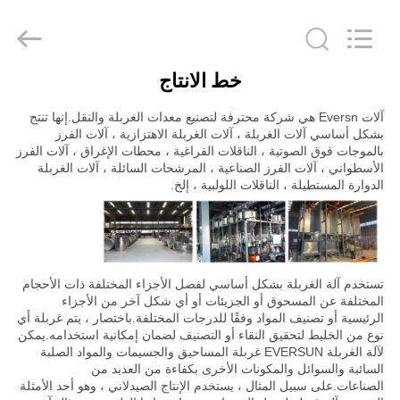
EVERSUN
Machinery
(Henan)
Co.,
Ltd.
All
Rights
خط الانتاج
Reserved.
مسكن
آلات Eversn هي شركة محترفة لتصنيع معدات الغربلة والنقل.إنها تنتج
بشكل أساسي آلات الغربلة ، آلات الغربلة الاهتزازية ، آلات الفرز
منتجات
بالموجات فوق الصوتية ، الناقلات الفراغية ، محطات الإغراق ، آلات الفرز
الأسطواني ، آلات الفرز الصناعية ، المرشحات السائلة ، آلات الغربلة
الدوارة المستطيلة ، الناقلات اللولبية ، إلخ.
عرض
الواقع
الافتراضي
تستخدم آلة الغربلة بشكل أساسي لفصل الأجزاء المختلفة ذات الأحجام
المختلفة عن المسحوق أو الجزيئات أو أي شكل آخر من الأجزاء
الرئيسية أو تصنيف المواد وفقًا للدرجات المختلفة.باختصار ، يتم غربلة أي
معلومات
نوع من الخليط لتحقيق النقاء أو التصنيف لضمان إمكانية استخدامه.يمكن
عنا
لآلة الغربلة EVERSUN غربلة المساحيق والجسيمات والمواد الصلبة
السائبة والسوائل والمكونات الأخرى بكفاءة من العديد من
الصناعات.على سبيل المثال ، يستخدم الإنتاج الصيدلاني ، وهو أحد الأمثلة