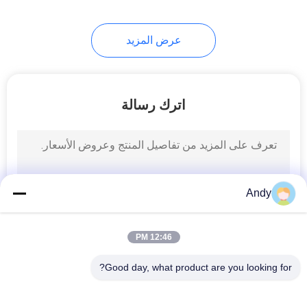
60
عرض المزيد
شاشة تهتز بالموجات
فوق الصوتية
اترك رسالة
102
Andy
آلة مصفاة الاهتزاز
12:46 PM
Good day, what product are you looking for?
فئات شعبية
جميع