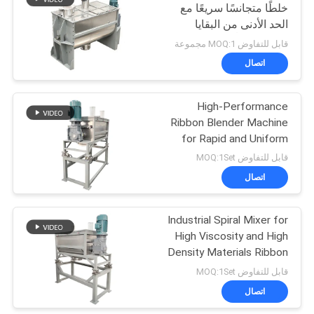
خلطًا متجانسًا سريعًا مع
الحد الأدنى من البقايا
43
وتنظيفًا سهلًا للمواد
قابل للتفاوض MOQ:1 مجموعة
المختلفة
اتصال
آلة النخل المسحوق
High-Performance
Ribbon Blender Machine
for Rapid and Uniform
Mixing in Chemical and
قابل للتفاوض MOQ:1Set
Pharmaceutical
اتصال
55
Industries
Industrial Spiral Mixer for
آلة طاحن طاحونة
High Viscosity and High
Density Materials Ribbon
Blender Machine
قابل للتفاوض MOQ:1Set
اتصال