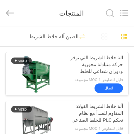
EVERSUN
Machinery
(Henan)
المنتجات
Co.,
Ltd.
All
Rights
Reserved.
مسكن
185
الصين آلة خلاط الشريط
آلة الغربلة الاهتزازية
منتجات
آلة خلاط الشريط التي توفر
حركة متبادلة محورية
عرض
ودوران شعاعي للخلط
الواقع
الدقيق للغبار والمعجونات
قابل للتفاوض MOQ:1 مجموعة
الافتراضي
اتصال
84
آلة خلاط الشريط الفولاذ
معلومات
آلة فحص الدوران
المقاوم للصدأ مع نظام
عنا
تحكم PLC للخلط الصناعي
بالكمية القابلة للتخصيص
قابل للتفاوض MOQ:1 مجموعة