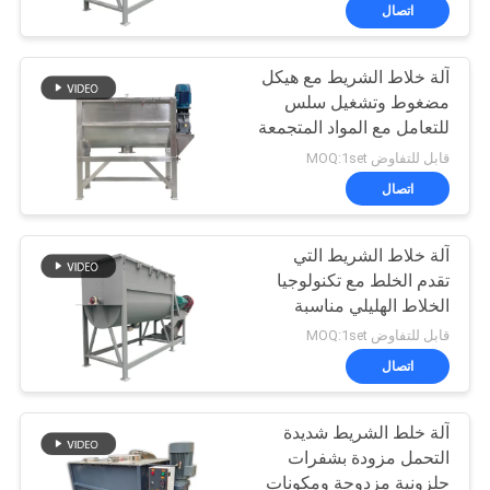
جولة
اتصال
في
آلة خلاط الشريط مع هيكل
المعمل
100
مضغوط وتشغيل سلس
للتعامل مع المواد المتجمعة
آلة فرز بهلوان
مراقبة
التي يصعب خلطها
قابل للتفاوض MOQ:1set
الجودة
اتصال
آلة خلاط الشريط التي
اتصل
تقدم الخلط مع تكنولوجيا
بنا
الخلاط الهليلي مناسبة
179
لجزيئات المساحيق
قابل للتفاوض MOQ:1set
ومعالجة المواد اللزجة
اطلب
اتصال
مفرغ الحقيبة السائبة
اقتباس
آلة خلط الشريط شديدة
التحمل مزودة بشفرات
خريطة
حلزونية مزدوجة ومكونات