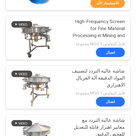
جولة
الاستفسار الآن
في
High-Frequency Screen
المعمل
100
for Fine Material
Processing in Mining and
آلة فرز بهلوان
مراقبة
Building Materials
قابل للتفاوض MOQ:1 مجموعة
الجودة
اتصال
شاشة عالية التردد لتصنيف
اتصل
المواد الدقيقة آلة الغربال
بنا
الاهتزازي
179
قابل للتفاوض MOQ:1 مجموعة
اطلب
اتصال
مفرغ الحقيبة السائبة
اقتباس
شاشة عالية التردد مع
معايير اهتزاز قابلة للتعديل
خريطة
للفحص الدقيق