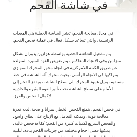
في شاشة الفحم
جولة
في
المعمل
في مجال معالجة الفحم، تعتبر الشاشة الخطية هي المعدات
الرئيسية، والتي تساعد بشكل فعال في عملية فحص الفحم.
مراقبة
الجودة
يتم تشغيل الشاشة الخطية بواسطة هزازين يدوران بشكل
متزامن وفي الاتجاه المعاكس. يتم تعويض القوة المثيرة المتولدة
عن طريق الكتلة اللامركزية في اتجاه محور المحرك المتوازي
اتصل
وتراكبها في الاتجاه الرأسي، بحيث تتحرك آلة الشاشة في خط
مستقيم. يميل عمود المحرك إلى سطح الشاشة، ويقفز الفحم إلى
بنا
الأمام على سطح الشاشة تحت تأثير القوة المثيرة والجاذبية
لإكمال الفحص والفرز.
اطلب
في فحص الفحم، يتمتع الفحص الخطي بمزايا واضحة. لديه قدرة
اقتباس
معالجة قوية، ويمكنه التعامل مع الإنتاج على نطاق واسع،
والفحص السريع لكميات كبيرة من الفحم؛ كفاءة فحص عالية،
يمكنها فصل أحجام مختلفة من جزيئات الفحم بدقة، لتلبية
خريطة