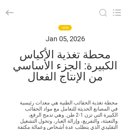
EVERSUN
Machinery
(Henan)
Co.,
Ltd.
All
Rights
Reserved.
مسكن
NEWS
Jan 05, 2026
منتجات
محطة تغذية الأكياس
الكبيرة: الجزء الأساسي
عرض
من الإنتاج الفعال
الواقع
الافتراضي
محطة تغذية الحقائب الطنية هي معدات رئيسية
معلومات
في المصانع الحديثة للتعامل مع مواد الحقائب
عنا
الكبيرة التي تزن 1-2 طن. وهي تدمج الرفع،
والتعبئة، والتفريغ، وإزالة الغبار، وتحول التشغيل
التقليدي الذي يتطلب عدة أشخاص وعمالة مكثفة