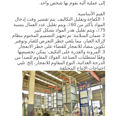
جولة
إلى عملية آلية يقوم بها شخص واحد.
في
القيم الأساسية:
1. الكفاءة وتقليل التكاليف: يتم تقصير وقت إدخال
المعمل
المواد بأكثر من 60٪، ويتم تقليل عدد العمال بنسبة
75٪، ويتم تقليل هدر المواد بشكل كبير.
2. ضمان السلامة: تم تجهيز التصميم المختوم بنظام
مراقبة
لإزالة الغبار، مما يلغي خطر التعرض للغبار وتوفير
الجودة
تكوين مضاد للانفجار للقضاء على خطر الانفجار.
3. المرونة والقدرة على التكيف: يمكن تخصيصها
وفقًا لمتطلبات الصناعة. الفولاذ المقاوم للصدأ من
اتصل
الدرجة الغذائية، النوع المقاوم للانفجار، إلخ. تلبي
احتياجات الإنتاج المختلفة.
بنا
اطلب
اقتباس
خريطة