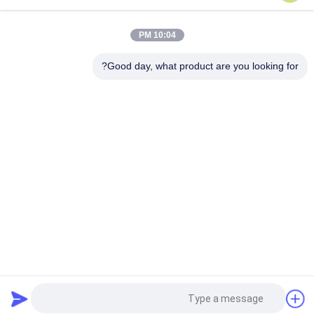
أعلى
10:04 PM
Good day, what product are you looking for?
فئات شعبية
جميع
آلة فحص الدوران
آلة الغربلة الاهتزازية
مفرغ الحقيبة السائبة
آلة فرز بهلوان
آلة خلاط الشريط
أنظمة ناقل فراغ
آلة طاحن طاحونة
آلة النخل المسحوق
طلب اقتباس