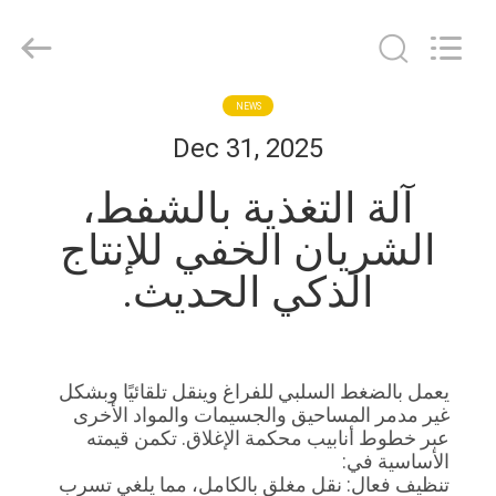
EVERSUN
Machinery
(Henan)
Co.,
Ltd.
All
Rights
Reserved.
مسكن
NEWS
Dec 31, 2025
منتجات
آلة التغذية بالشفط،
الشريان الخفي للإنتاج
عرض
الذكي الحديث.
الواقع
الافتراضي
يعمل بالضغط السلبي للفراغ وينقل تلقائيًا وبشكل
معلومات
غير مدمر المساحيق والجسيمات والمواد الأخرى
عنا
عبر خطوط أنابيب محكمة الإغلاق. تكمن قيمته
الأساسية في:
تنظيف فعال: نقل مغلق بالكامل، مما يلغي تسرب