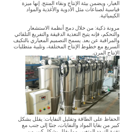
جولة
الغبار، ويضمن بيئة الإنتاج ونقاء المنتج. إنها ميزة
قياسية لصناعات مثل الأدوية والأغذية والمواد
في
الكيميائية.
المعمل
مرونة ذكية: من خلال دمج أنظمة الاستشعار
والتحكم، فإنه يتيح التغذية الدقيقة والتفريغ التلقائي
والمراقبة عن بعد. يسمح التصميم المعياري بالتكيف
مراقبة
السريع مع خطوط الإنتاج المختلفة، وتلبية متطلبات
الجودة
الإنتاج المرن.
اتصل
بنا
اطلب
اقتباس
الحفاظ على الطاقة وتقليل النفايات: يقلل بشكل
كبير من بقايا المواد والنفايات، جنبًا إلى جنب مع
خريطة
تقنية التردد المتغير، مما يقلل بشكل كبير من