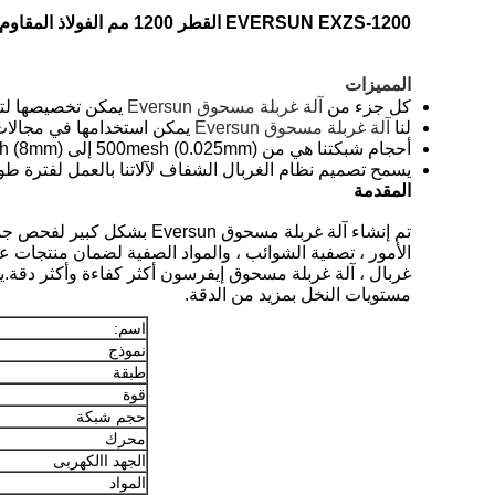
EVERSUN EXZS-1200 القطر 1200 مم الفولاذ المقاوم للصدأ مسحوق غربال آلة
المميزات
كل جزء من
آلة غربلة مسحوق Eversun
يمكن تخصيصها لتح
لنا
آلة غربلة مسحوق Eversun
يمكن استخدامها في مجالات ا
أحجام شبكتنا هي من 500mesh (0.025mm) إلى 2mesh (8mm) لتلبية دقة غربلة العملاء للجسيمات ، المسحوق ، الملاط ، إلخ ...
يسمح تصميم نظام الغربال الشفاف لآلاتنا بالعمل لفترة طوي
المقدمة
تم إنشاء آلة غربلة مسحوق Eversun بشكل كبير لفحص جميع أنواع المسحوق.فإنه يمكن غربلة بكفاءة
الأمور ، تصفية الشوائب ، والمواد الصفية لضمان منتجات عالي
غربال ، آلة غربلة مسحوق إيفرسون أكثر كفاءة وأكثر دقة.
مستويات النخل بمزيد من الدقة.
اسم:
نموذج
طبقة
قوة
حجم شبكة
محرك
الجهد االكهربى
المواد