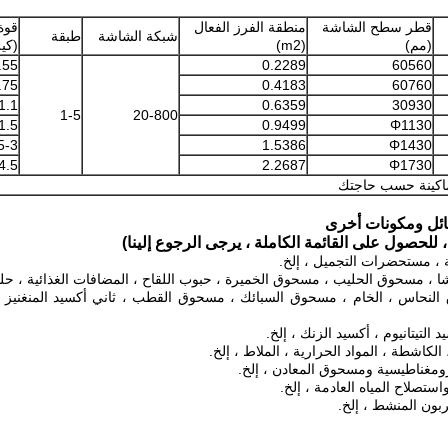
قطر سطح الشاشة
منطقة الفرز الفعال
قوة
شبكة الشاشة
طبقة
(مم)
(m2)
(كي
.55
0.2289
60560
.75
0.4183
60760
1.1
0.6359
30930
1-5
20-800
1.5
0.9499
Φ1130
5-3
1.5386
Φ1430
4.5
2.2687
Φ1730
اكينة حسب حاجتك
ائل ومكونات أخرى
، للحصول على القائمة الكاملة ، يرجى الرجوع إلينا)
حة ، مستحضرات التجميل ، إلخ.
شا ، مسحوق الحليب ، مسحوق الخميرة ، حبوب اللقاح ، المضافات الغذائية ، حليب
حاس ، الخام ، مسحوق السبائك ، مسحوق القطب ، ثاني أكسيد المنغنيز ، مسح
د التيتانيوم ، أكسيد الزنك ، إلخ.
 ، الكاشطة ، المواد الحرارية ، الملاط ، إلخ.
رومغناطيسية ومسحوق المعادن ، إلخ.
ستصلاح المياه العادمة ، إلخ.
بون المنشط ، إلخ.