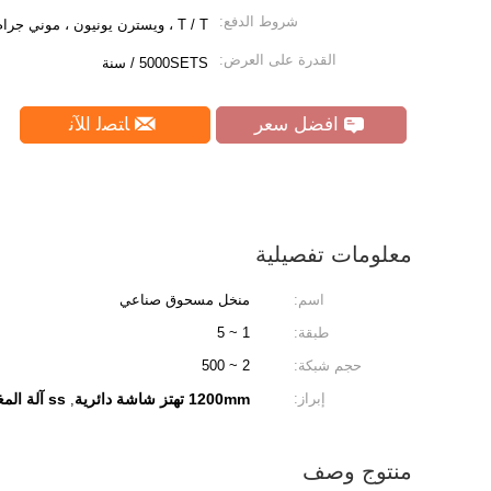
شروط الدفع:
T / T ، ويسترن يونيون ، موني جرام ، L / C.
القدرة على العرض:
5000SETS / سنة
افضل سعر
ﺎﺘﺼﻟ ﺍﻶﻧ
معلومات تفصيلية
اسم:
منخل مسحوق صناعي
طبقة:
1 ~ 5
حجم شبكة:
2 ~ 500
إبراز:
1200mm تهتز شاشة دائرية
ss آلة المغربل الدوارة
,
منتوج وصف