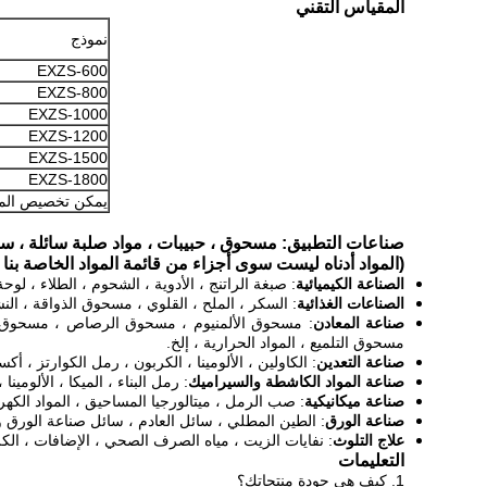
المقياس التقني
نموذج
EXZS-600
EXZS-800
EXZS-1000
EXZS-1200
EXZS-1500
EXZS-1800
يمكن تخصيص الم
صناعات التطبيق: مسحوق ، حبيبات ، مواد صلبة سائلة ، س
(المواد أدناه ليست سوى أجزاء من قائمة المواد الخاصة بنا 
الصناعة الكيميائية
: صبغة الراتنج ، الأدوية ، الشحوم ، الطلاء ، لو
الصناعات الغذائية
: السكر ، الملح ، القلوي ، مسحوق الذواقة ، الن
صناعة المعادن
: مسحوق الألمنيوم ، مسحوق الرصاص ، مسحوق الن
مسحوق التلميع ، المواد الحرارية ، إلخ.
صناعة التعدين
: الكاولين ، الألومينا ، الكربون ، رمل الكوارتز ، أكسي
صناعة المواد الكاشطة والسيراميك
: رمل البناء ، الميكا ، الألومينا
صناعة ميكانيكية
: صب الرمل ، ميتالورجيا المساحيق ، المواد الكه
صناعة الورق
: الطين المطلي ، سائل العادم ، سائل صناعة الورق وا
علاج التلوث
: نفايات الزيت ، مياه الصرف الصحي ، الإضافات ، الكر
التعليمات
1. كيف هي جودة منتجاتك؟