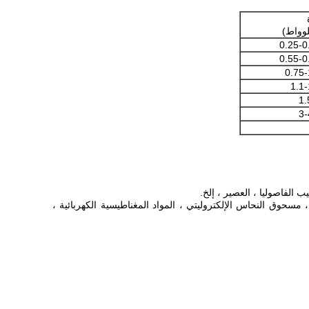
لوواط)
0.25-0
0.55-0
0.75-
1.1-
1.
3-
 الفاصوليا ، العصير ، إلخ.
وق النحاس الإلكتروليتي ، المواد المغناطيسية الكهربائية ،