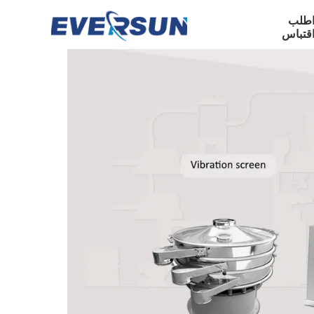
طلب
قتباس