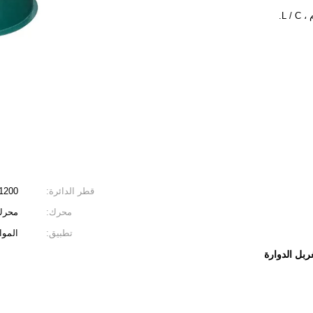
قطر الدائرة:
1200 ملم
محرك:
محرك إيطاليا 
تطبيق:
الموا