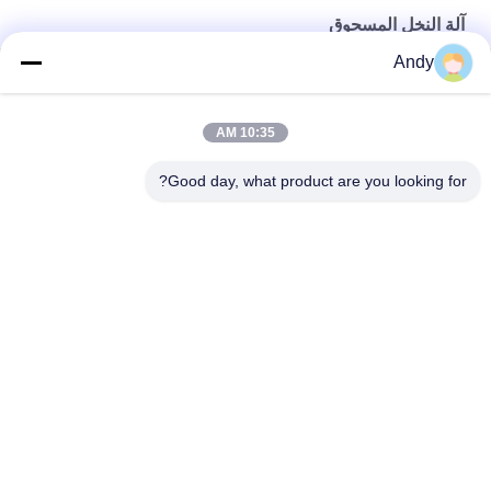
آلة النخل المسحوق
Andy
معدات تصنيف آلة جرب مسحوق عالية التردد مع شاشة نايلون
آلة فحص مسحوق الفصل ذات القدرة العالية مع 1-5 طبقات
10:35 AM
آلة فحص مسحوق الفولاذ المقاوم للصدأ مخصصة لاحتياجاتك الفحصية
Good day, what product are you looking for?
فئات شعبية
جميع
آلة فحص الدوران
آلة الغربلة الاهتزازية
مفرغ الحقيبة السائبة
آلة فرز بهلوان
آلة خلاط الشريط
أنظمة ناقل فراغ