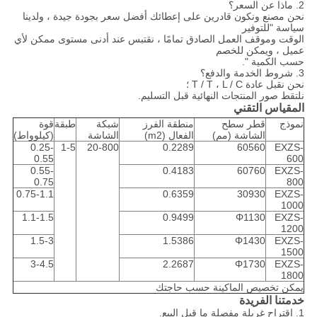
2. ماذا عن السعر؟
نحن مصنع ونكون قادرين على إعطائك أفضل سعر بجودة جيدة ، ولدينا
سياسة "للتوفير
الوقت وموقف العمل الصادق تمامًا ، نقتبس عند أدنى مستوى ممكن لأي
عميل ، ويمكن للخصم
حسب الكمية ".
3. شروط الخدمة والدفع؟
نحن نقبل عادة T / T ، L / C ؛
نلتقط صور المنتجات النهائية قبل التسليم.
المقياس التقني
نموذج
قطر سطح
منطقة الفرز
شبكة
طبقة
قوة
الشاشة (مم)
الفعال (m2)
الشاشة
(كيلوواط)
0.25-
1-5
20-800
0.2289
60560
EXZS-
0.55
600
0.55-
0.4183
60760
EXZS-
0.75
800
0.75-1.1
0.6359
30930
EXZS-
1000
1.1-1.5
0.9499
Φ1130
EXZS-
1200
1.5-3
1.5386
Φ1430
EXZS-
1500
3-4.5
2.2687
Φ1730
EXZS-
1800
يمكن تخصيص الماكينة حسب حاجتك
خدمتنا الفريدة
1. اقتراح غربلة مفصلة ما قبل البيع.