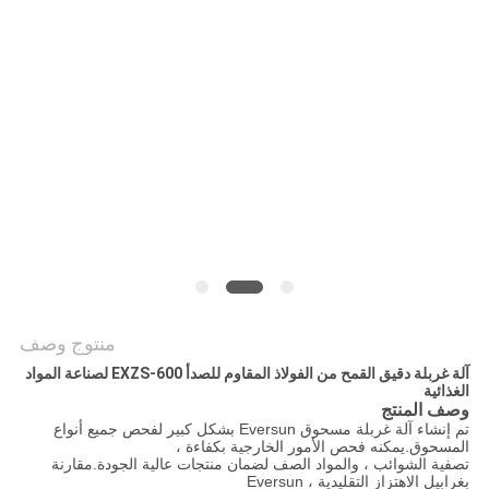
الموقع
سياسة
الخصوصية
منتوج وصف
آلة غربلة دقيق القمح من الفولاذ المقاوم للصدأ EXZS-600 لصناعة المواد
الغذائية
وصف المنتج
تم إنشاء آلة غربلة مسحوق Eversun بشكل كبير لفحص جميع أنواع
المسحوق.يمكنه فحص الأمور الخارجية بكفاءة ،
تصفية الشوائب ، والمواد الصف لضمان منتجات عالية الجودة.مقارنة
بغرابيل الاهتزاز التقليدية ، Eversun