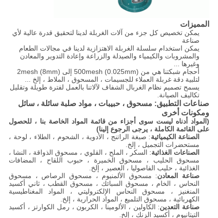
المميزات
يمكن تخصيص كل جزء من آلات الغربلة لدينا لتحقيق قدرة عالية لأي
صناعة
يمكن استخدام سلسلة الغربلة الاهتزازية لدينا في مجالات الطعام
والمشروبات والكيمياء والصيدلة والزراعة وإعادة التدوير والمعادن
وغيرها ...
أحجام شبكتنا هي من 500mesh (0.025mm) إلى 2mesh (8mm)
لتلبية دقة غربلة العملاء للجسيمات ، المسحوق ، الملاط ، إلخ ...
يسمح تصميم نظام الغربال الشفاف لآلاتنا بالعمل لفترة طويلة وتقليل
تكاليف الصيانة.
صناعات التطبيق: مسحوق ، حبيبات ، مواد صلبة سائلة ، سائل
ومكونات أخرى
(المواد أدناه ليست سوى أجزاء من قائمة المواد الخاصة بنا ، للحصول
على القائمة الكاملة ، يرجى الرجوع إلينا)
الصناعة الكيميائية
: صبغة الراتنج ، الأدوية ، الشحوم ، الطلاء ، لوحة ،
مستحضرات التجميل ، إلخ.
الصناعات الغذائية
: السكر ، الملح ، القلوي ، مسحوق الذواقة ، النشا ،
مسحوق الحليب ، مسحوق الخميرة ، حبوب اللقاح ، المضافات
الغذائية ، حليب الفاصوليا ، العصير ، إلخ.
صناعة المعادن
: مسحوق الألمنيوم ، مسحوق الرصاص ، مسحوق
النحاس ، الخام ، مسحوق السبائك ، مسحوق القطب ، ثاني أكسيد
المنغنيز ، مسحوق النحاس الإلكتروليتي ، المواد المغناطيسية
الكهربائية ، مسحوق التلميع ، المواد الحرارية ، إلخ.
صناعة التعدين
: الكاولين ، الألومينا ، الكربون ، رمل الكوارتز ، أكسيد
التيتانيوم ، أكسيد الزنك ، إلخ.