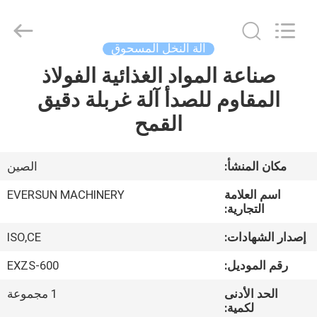
EVERSUN
Machinery
(Henan)
Co.,
Ltd.
آلة النخل المسحوق
All
Rights
Reserved.
صناعة المواد الغذائية الفولاذ
مسكن
المقاوم للصدأ آلة غربلة دقيق
منتجات
القمح
عرض
مكان المنشأ:
الصين
الواقع
اسم العلامة
EVERSUN MACHINERY
الافتراضي
التجارية:
إصدار الشهادات:
ISO,CE
معلومات
رقم الموديل:
EXZS-600
عنا
الحد الأدنى
1 مجموعة
لكمية: