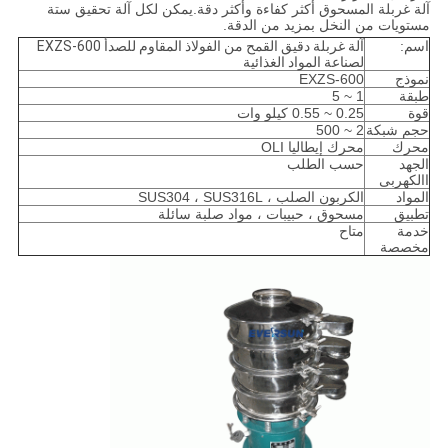
آلة غربلة المسحوق أكثر كفاءة وأكثر دقة.يمكن لكل آلة تحقيق ستة
مستويات من النخل بمزيد من الدقة.
اسم:
آلة غربلة دقيق القمح من الفولاذ المقاوم للصدأ EXZS-600
لصناعة المواد الغذائية
نموذج
EXZS-600
طبقة
1 ~ 5
قوة
0.25 ~ 0.55 كيلو وات
حجم شبكة
2 ~ 500
محرك
محرك إيطاليا OLI
الجهد
حسب الطلب
االكهربى
المواد
الكربون الصلب ، SUS304 ، SUS316L
تطبيق
مسحوق ، حبيبات ، مواد صلبة سائلة
خدمة
متاح
مخصصة