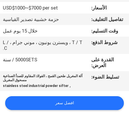
جولة
الأسعار:
USD$1000~$7000 per set
في
تفاصيل التغليف:
حزمة خشبية تصدير القياسية
المعمل
وقت التسليم:
خلال 15 يوم عمل
مراقبة
شروط الدفع:
T / T ، ويسترن يونيون ، موني جرام ، L /
C.
الجودة
القدرة على
5000SETS / سنة
العرض:
اتصل
تسليط الضوء:
آلة المغربل طحين القمح ، الفولاذ المقاوم للصدأ الصناعية
بنا
مسحوق المغربل
,
stainless steel industrial powder sifter
اطلب
افضل سعر
اقتباس
خريطة