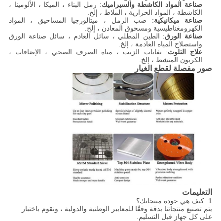
صناعة المواد الكاشطة والسيراميك
: رمل البناء ، الميكا ، الألومينا ،
الكاشطة ، المواد الحرارية ، الملاط ، إلخ.
صناعة ميكانيكية
: صب الرمل ، ميتالورجيا المساحيق ، المواد
الكهرومغناطيسية ومسحوق المعادن ، إلخ.
صناعة الورق
: الطين المطلي ، سائل العادم ، سائل صناعة الورق
واستصلاح المياه العادمة ، إلخ.
علاج التلوث
: نفايات الزيت ، مياه الصرف الصحي ، الإضافات ،
الكربون المنشط ، إلخ.
صور مفصلة لقطع الغيار
التعليمات
1. كيف هي جودة منتجاتك؟
يتم تصنيع منتجاتنا بدقة وفقًا للمعايير الوطنية والدولية ، ونقوم باختبار
على كل جهاز قبل التسليم.