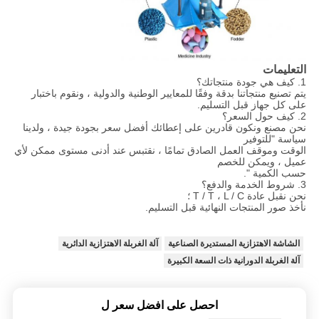
التعليمات
1. كيف هي جودة منتجاتك؟
يتم تصنيع منتجاتنا بدقة وفقًا للمعايير الوطنية والدولية ، ونقوم باختبار
على كل جهاز قبل التسليم.
2. كيف حول السعر؟
نحن مصنع ونكون قادرين على إعطائك أفضل سعر بجودة جيدة ، ولدينا
سياسة "للتوفير
الوقت وموقف العمل الصادق تمامًا ، نقتبس عند أدنى مستوى ممكن لأي
عميل ، ويمكن للخصم
حسب الكمية ".
3. شروط الخدمة والدفع؟
نحن نقبل عادة T / T ، L / C ؛
نأخذ صور المنتجات النهائية قبل التسليم.
الشاشة الاهتزازية المستديرة الصناعية
آلة الغربلة الاهتزازية الدائرية
آلة الغربلة الدورانية ذات السعة الكبيرة
احصل على افضل سعر ل