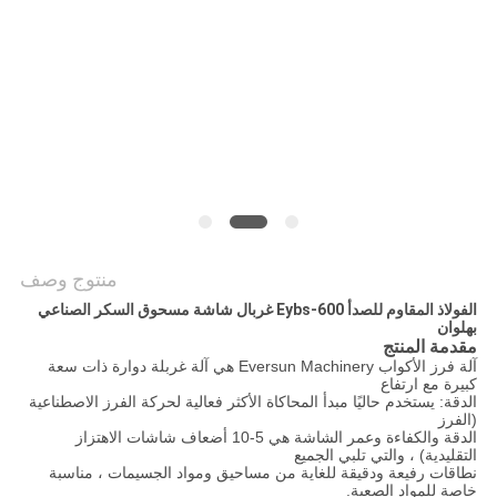
الموقع
سياسة
الخصوصية
منتوج وصف
الفولاذ المقاوم للصدأ Eybs-600 غربال شاشة مسحوق السكر الصناعي
بهلوان
مقدمة المنتج
آلة فرز الأكواب Eversun Machinery هي آلة غربلة دوارة ذات سعة
كبيرة مع ارتفاع
الدقة: يستخدم حاليًا مبدأ المحاكاة الأكثر فعالية لحركة الفرز الاصطناعية
(الفرز
الدقة والكفاءة وعمر الشاشة هي 5-10 أضعاف شاشات الاهتزاز
التقليدية) ، والتي تلبي الجميع
نطاقات رفيعة ودقيقة للغاية من مساحيق ومواد الجسيمات ، مناسبة
خاصة للمواد الصعبة.