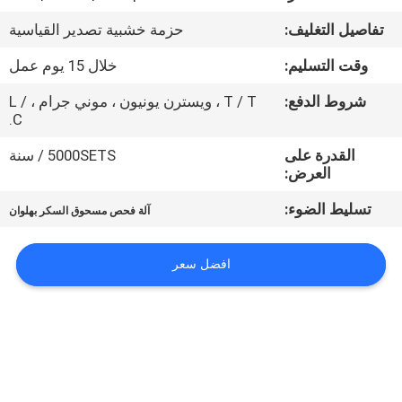
جولة
تفاصيل التغليف:
حزمة خشبية تصدير القياسية
في
وقت التسليم:
خلال 15 يوم عمل
المعمل
شروط الدفع:
T / T ، ويسترن يونيون ، موني جرام ، L /
C.
مراقبة
القدرة على
5000SETS / سنة
الجودة
العرض:
تسليط الضوء:
آلة فحص مسحوق السكر بهلوان
اتصل
بنا
افضل سعر
اطلب
اقتباس
خريطة