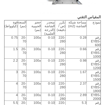
المقياس التقني
نموذج
مساحة شبكة
تكرر
منحدر
حجم
السعة
قوة
الشاشة (m2)
(ص /
الشاشة
الحبيبية
(مم)
(كيلوواط)
دقيقة)
(الدرجة
(مم)
العلمية)
رقم
0.28
220-
0-10
≤100
20-
0.75
70
280
EYBS-
600
رقم
0.66
220-
0-10
≤100
20-
1.5
70
280
EYBS-
1000
رقم
0.98
220-
0-10
≤100
20-
2.2
70
280
EYBS-
1200
رقم
1.67
220-
0-10
≤100
20-
3
70
280
EYBS-
1500
رقم
2.37
220-
0-10
≤100
20-
4
70
280
EYBS-
1800
4
20-
≤100
0-10
220-
2.89
EYBS-
70
280
2000
رقم
5.3
220-
0-10
≤100
20-
5.5