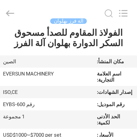
EVERSUN
Machinery
(Henan)
Co.,
Ltd.
آلة فرز بهلوان
All
Rights
Reserved.
الفولاذ المقاوم للصدأ مسحوق
مسكن
السكر الدوارة بهلوان آلة الفرز
منتجات
مكان المنشأ:
الصين
عرض
اسم العلامة
EVERSUN MACHINERY
الواقع
التجارية:
الافتراضي
إصدار الشهادات:
ISO,CE
رقم الموديل:
رقم EYBS-600
معلومات
الحد الأدنى
1 مجموعة
عنا
لكمية:
الأسعار:
USD$1000~$7000 per set