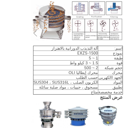
اسم:
آلة التذبذب الدورانية بالاهتزاز
نموذج
EXZS-1500
طبقة
1 ~ 5
قوة
1.5 ~ 3 كيلو واط
حجم شبكة
2 ~ 500
محرك
محرك إيطاليا OLI
الجهد االكهربى
حسب الطلب
المواد
الكربون الصلب ، SUS304 ، SUS316L
تطبيق
مسحوق ، حبيبات ، مواد صلبة سائلة
خدمة مخصصة
متاح
عرض المنتج