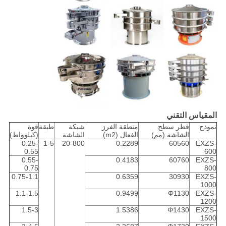
المقياس التقني
نموذج
قطر سطح
منطقة الفرز
شبكة
طبقة
قوة
الشاشة (مم)
الفعال (m2)
الشاشة
(كيلوواط)
0.25-
1-5
20-800
0.2289
60560
EXZS-
0.55
600
0.55-
0.4183
60760
EXZS-
0.75
800
0.75-1.1
0.6359
30930
EXZS-
1000
1.1-1.5
0.9499
Φ1130
EXZS-
1200
1.5-3
1.5386
Φ1430
EXZS-
1500