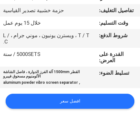
جولة
تفاصيل التغليف:
حزمة خشبية تصدير القياسية
في
وقت التسليم:
خلال 15 يوم عمل
المعمل
شروط الدفع:
T / T ، ويسترن يونيون ، موني جرام ، L /
C.
مراقبة
القدرة على
5000SETS / سنة
الجودة
العرض:
تسليط الضوء:
القطر 1500mm آلة الفرز الدوارة ، فاصل الشاشة
اتصل
الألومنيوم مسحوق فيبرو
,
aluminum powder vibro screen separator
بنا
افضل سعر
اطلب
اقتباس
خريطة