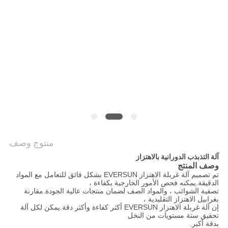
الموقع
سياسة
الخصوصية
منتوج وصف
آلة التذبذب الدورانية بالاهتزاز
وصف المنتج
تم تصميم آلة غربلة الاهتزاز EVERSUN بشكل فائق للتعامل مع المواد
الدقيقة.يمكنه فحص الأمور الخارجية بكفاءة ،
تصفية الشوائب ، والمواد الصف لضمان منتجات عالية الجودة.مقارنة
بغرابيل الاهتزاز التقليدية ،
إن آلة غربلة الاهتزاز EVERSUN أكثر كفاءة وأكثر دقة.يمكن لكل آلة
تحقيق ستة مستويات من النخل
بدقة أكبر.