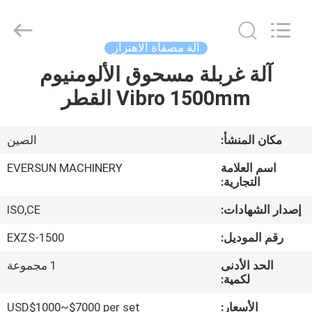
EVERSUN
Machinery
(Henan)
Co.,
Ltd.
آلة مصفاة الاهتزاز
All
Rights
Reserved.
آلة غربلة مسحوق الألومنيوم
مسكن
Vibro 1500mm القطر
منتجات
مكان المنشأ:
الصين
عرض
اسم العلامة
EVERSUN MACHINERY
الواقع
التجارية:
الافتراضي
إصدار الشهادات:
ISO,CE
رقم الموديل:
EXZS-1500
معلومات
الحد الأدنى
1 مجموعة
عنا
لكمية:
الأسعار:
USD$1000~$7000 per set