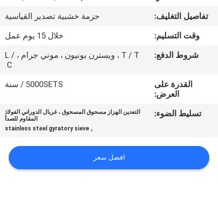
جولة
تفاصيل التغليف:
حزمة خشبية تصدير القياسية
في
وقت التسليم:
خلال 15 يوم عمل
المعمل
شروط الدفع:
T / T ، ويسترن يونيون ، موني جرام ، L /
C.
مراقبة
القدرة على
5000SETS / سنة
الجودة
العرض:
تسليط الضوء:
التعدين الهزاز مسحوق المسحوق ، غربال الدوراني الفولاذ
اتصل
المقاوم للصدأ
,
stainless steel gyratory sieve
بنا
افضل سعر
اطلب
اقتباس
خريطة