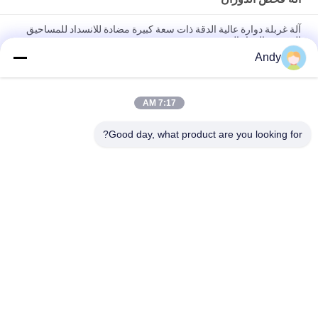
آلة غربلة دوارة عالية الدقة ذات سعة كبيرة مضادة للانسداد للمساحيق
الدقيقة والمواد الهشة
Andy
آلة الفحص الدوارية المصممة لفحص الجسيمات الصلبة مع تشغيل
سلس منخفض الضوضاء وسهولة الصيانة
7:17 AM
آلة غربلة دوارة تستخدم تقنية شاشة الإعصار المسطحة لتحسين تقسيم
المواد وفصلها
Good day, what product are you looking for?
فئات شعبية
جميع
آلة فحص الدوران
آلة الغربلة الاهتزازية
مفرغ الحقيبة السائبة
آلة فرز بهلوان
آلة خلاط الشريط
أنظمة ناقل فراغ