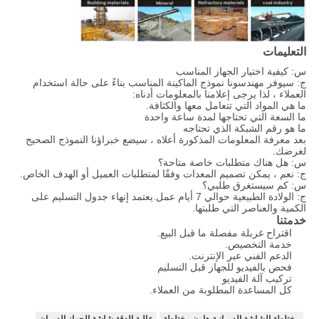
التعليمات
س: كيفية اختيار الجهاز المناسب
ج: سيوفر مهندسونا نموذج الماكينة المناسب بناءً على حالة استخدام
العملاء ، لذا يرجى إعلامنا بالمعلومات أدناه:
ما هي المواد التي تتعامل معها والكثافة.
ما السعة التي تحتاجها لمدة ساعة واحدة
ما هو رقم الشبكة الذي تحتاجه
بعد معرفة المعلومات المذكورة أعلاه ، سيضع خبراؤنا النموذج الصحيح
لغرضك.
س: هل هناك متطلبات خاصة متاحة؟
ج: نعم ، يمكن تصميم المعدات وفقًا لمتطلبات العميل أو الهدف الخاص.
س: كم سيستغرق طلبي؟
ج: الولادة الطبيعية حوالي 7 أيام عمل.يعتمد إنهاء جدول التسليم على
الكمية والعناصر التي طلبتها.
خدمتنا
اقتراح غربلة مفصلة ما قبل البيع.
خدمة التخصيص.
الدعم الفني عبر الإنترنت.
فحص بالفيديو للجهاز قبل التسليم
تركيب آلة الفيديو
كل المساعدة المطلوبة من العملاء.
مختلطة الشاشة الدورانية هاون مختلطة
عالية الدقة شاشة الجهاز الدوران