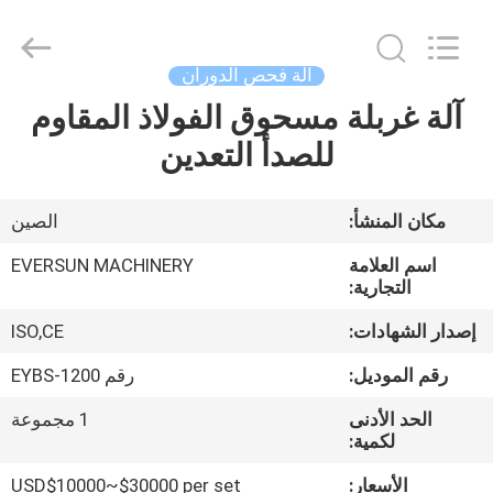
EVERSUN
Machinery
(Henan)
Co.,
Ltd.
آلة فحص الدوران
All
Rights
Reserved.
آلة غربلة مسحوق الفولاذ المقاوم
مسكن
للصدأ التعدين
منتجات
مكان المنشأ:
الصين
عرض
اسم العلامة
EVERSUN MACHINERY
الواقع
التجارية:
الافتراضي
إصدار الشهادات:
ISO,CE
رقم الموديل:
رقم EYBS-1200
معلومات
الحد الأدنى
1 مجموعة
عنا
لكمية:
الأسعار:
USD$10000~$30000 per set