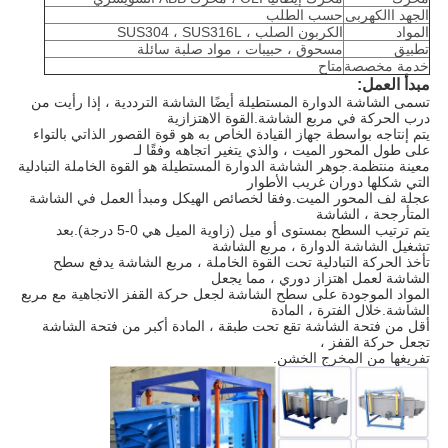
الجهد االكهربى
حسب الطلب
المواد
الكربون الصلب ، SUS304 ، SUS316L
تطبيق
مسحوق ، حبيبات ، مواد صلبة سائلة
خدمة مخصصة
متاح
مبدأ العمل:
تسمى الشاشة الدوارة المستطيلة أيضًا الشاشة الترددية ، إذا رأيت من
درب الحركة في مربع الشاشة.القوة الاهتزازية
يتم إنتاجه بواسطة جهاز القيادة الخاص به هو قوة القصور الذاتي بالتواء
على طول المحور الميت ، والذي يتغير اتجاهه وفقًا لـ
معينة منتظمة.جوهر الشاشة الدوارة المستطيلة هو القوة الخاملة التبادلية
التي شكلها دوران غريب الأطوار
عجلة لف المحور الميت.وفقا لخصائص الهيكل ومبدأ العمل في الشاشة
المتأرجحة ، الشاشة
يتم ترتيب السطح بمستوى أو ميل (زاوية الميل هي 0-5 درجة).بعد
تشغيل الشاشة الدوارة ، مربع الشاشة
تأخذ الحركة التبادلية تحت القوة الخاملة ، مربع الشاشة يدفع سطح
الشاشة لعمل اهتزاز دوري ، مما يجعل
المواد الموجودة على سطح الشاشة لجعل حركة القفز الاتجاهية مع مربع
الشاشة.خلال الفترة ، المادة
أقل من فتحة الشاشة تقع تحت طبقة ، المادة أكبر من فتحة الشاشة
تجعل حركة القفز ،
تفريغها من المخرج الخشن.