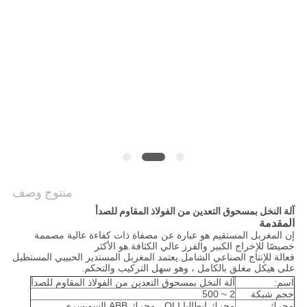
الموقع
سياسة
الخصوصية
منتوج وصف
آلة النخل بمسحوق التعدين من الفولاذ المقاوم للصدأ
المقدمة
إن المغربل المستقيم هو عبارة عن مصفاة ذات كفاءة عالية مصممة
خصيصًا للإخراج الكبير والفرز عالي الكثافة.هو الأكثر
فعالة للإنتاج الصناعي الشامل.يعتمد المغربل المستدير الحبيبي المستطيل
على هيكل مغلق بالكامل ، وهو سهل التركيب والتحكم.
اسم:
آلة النخل بمسحوق التعدين من الفولاذ المقاوم للصدأ
حجم شبكة
2 ~ 500
محرك
محرك إيطاليا OLI ، محرك ABB السويسري