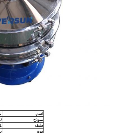
اسم:
ع
نموذج
0
طبقة
 ~ 5
قوة
0.55 