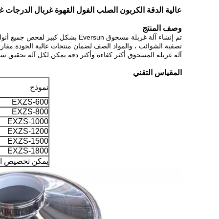
عالية الدقة الكربون الصلب الفول القهوة غربال الدرجات غر
وصف المنتج
تم إنشاء آلة غربلة مسحوق Eversun بشكل كبير لفحص جميع أنواع المسحوق.يمكنه فحص الأمور الخارجية بكفاءة ،
تصفية الشوائب ، والمواد الصف لضمان منتجات عالية الجودة.مقارنة بغرابي
آلة غربلة المسحوق أكثر كفاءة وأكثر دقة.يمكن لكل آلة تحقيق س
المقياس التقني
نموذج
EXZS-600
EXZS-800
EXZS-1000
EXZS-1200
EXZS-1500
EXZS-1800
يمكن تخصيص ال