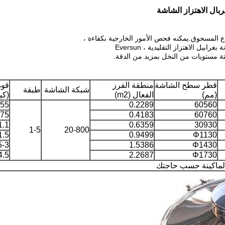
بال الاهتزاز الشاشة
ل الاهتزاز التقليدية ، Eversun
تة مستويات من النخل بمزيد من الدقة.
قطر سطح الشاشة
منطقة الفرز
قوة
شبكة الشاشة
طبقة
(مم)
الفعال (m2)
(كي
.55
0.2289
60560
.75
0.4183
60760
1.1
0.6359
30930
1-5
20-800
1.5
0.9499
Φ1130
5-3
1.5386
Φ1430
4.5
2.2687
Φ1730
ماكينة حسب حاجتك