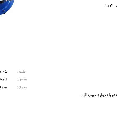
طبقة:
1 ~ 5
تطبيق:
الموا
محرك:
محرك إيطاليا 
ة غربلة دوارة حبوب البن