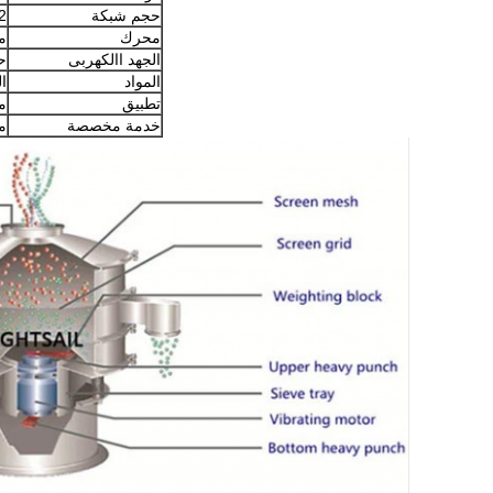
حجم شبكة
 ~ 500
محرك
مح
الجهد االكهربى
ح
المواد
ال
تطبيق
م
خدمة مخصصة
م