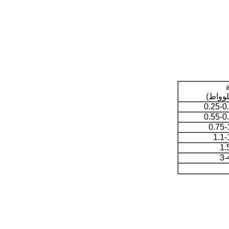
لوواط)
0.25-0
0.55-0
0.75-
1.1-
1.
3-