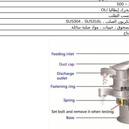
2
رك إيطاليا OLI
سب الطلب
كربون الصلب ، SUS304 ، SUS316L
سحوق ، حبيبات ، مواد صلبة سائلة
تاح