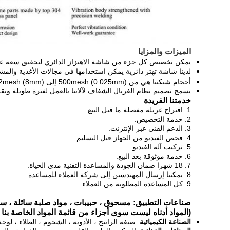
الميزات والمزايا
يمكن تخصيص كل جزء من شاشة الاهتزاز الدائري لتحقيق سعة عال
لدينا شاشة تهتز دائرية
يمكن استخدامها في مجالات الأغذية والمشروب
أحجام شبكتنا هي من 500mesh (0.025mm) إلى 2mesh (8mm) لتلبية دقة غربلة العملاء للجسيمات ، المسحوق ، الملاط ، إلخ ...
يسمح تصميم نظام الغربال الشفاف لآلاتنا بالعمل لفترة طويلة وتقل
خدمتنا الفريدة
1.
اقتراح غربلة مفصلة ما قبل البيع.
2. خدمة التخصيص.
3. الدعم الفني عبر الإنترنت.
4. فحص الفيديو من الجهاز قبل التسليم
5. تركيب آلة الفيديو
6. خدمة موثوقة بعد البيع.
7. 18 شهرا ضمان الجودة والمساعدة التقنية مدى الحياة.
8. يمكننا إرسال المهندسين إلى شركة العملاء للمساعدة.
9. كل المساعدة المطلوبة من العملاء.
صناعات التطبيق: مسحوق ، حبيبات ، مواد صلبة سائلة ، س
(المواد أدناه ليست سوى أجزاء من قائمة المواد الخاصة بنا 
الصناعة الكيميائية
: صبغة الراتنج ، الأدوية ، الشحوم ، الطلاء ، لو