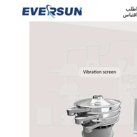
طلب
قتباس