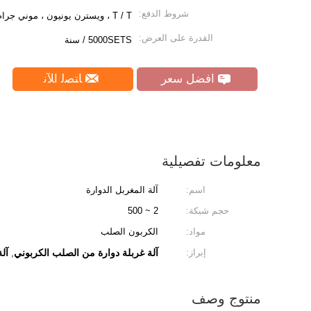
شروط الدفع:
T / T ، ويسترن يونيون ، موني جرام ، L / C.
القدرة على العرض:
5000SETS / سنة
افضل سعر
ﺎﺘﺼﻟ ﺍﻶﻧ
معلومات تفصيلية
اسم:
آلة المغربل الدوارة
حجم شبكة:
2 ~ 500
مواد:
الكربون الصلب
إبراز:
آلة غربلة دوارة من الصلب الكربوني
آل
,
منتوج وصف