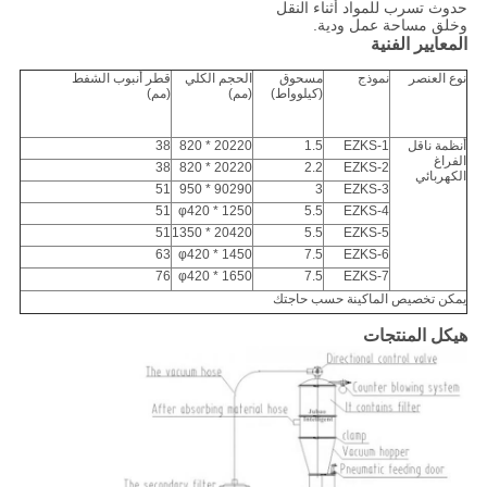
حدوث تسرب للمواد أثناء النقل
وخلق مساحة عمل ودية.
المعايير الفنية
نوع العنصر
نموذج
مسحوق
الحجم الكلي
قطر أنبوب الشفط
(كيلوواط)
(مم)
(مم)
أنظمة ناقل
EZKS-1
1.5
20220 * 820
38
الفراغ
38
20220 * 820
2.2
EZKS-2
الكهربائي
51
90290 * 950
3
EZKS-3
51
φ420 * 1250
5.5
EZKS-4
51
20420 * 1350
5.5
EZKS-5
63
φ420 * 1450
7.5
EZKS-6
76
φ420 * 1650
7.5
EZKS-7
يمكن تخصيص الماكينة حسب حاجتك
هيكل المنتجات