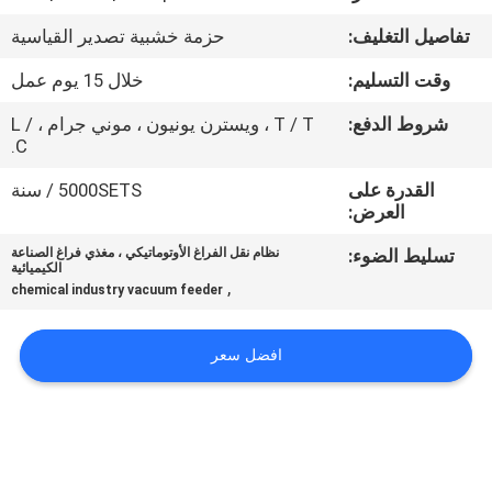
جولة
تفاصيل التغليف:
حزمة خشبية تصدير القياسية
في
وقت التسليم:
خلال 15 يوم عمل
المعمل
شروط الدفع:
T / T ، ويسترن يونيون ، موني جرام ، L /
C.
مراقبة
القدرة على
5000SETS / سنة
الجودة
العرض:
تسليط الضوء:
نظام نقل الفراغ الأوتوماتيكي ، مغذي فراغ الصناعة
اتصل
الكيميائية
,
chemical industry vacuum feeder
بنا
افضل سعر
اطلب
اقتباس
خريطة