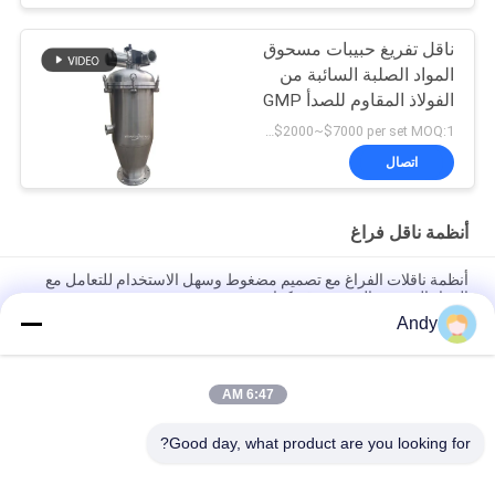
ناقل تفريغ حبيبات مسحوق
المواد الصلبة السائبة من
الفولاذ المقاوم للصدأ GMP
USD$2000~$7000 per set MOQ:1 مجموعة
اتصال
أنظمة ناقل فراغ
أنظمة ناقلات الفراغ مع تصميم مضغوط وسهل الاستخدام للتعامل مع
المواد الحبيبية وال مسحوق بكفاءة
Andy
أنظمة النقل الفراغي الآلية للتغذية والتفريغ المستمر للمواد الحبيبية في
العمليات الصناعية
6:47 AM
أنظمة النقل بالشفط مصممة لنقل المواد البودرة والحبيبية بأمان
باستخدام تقنية الأنابيب المغلقة الخالية من الغبار
Good day, what product are you looking for?
فئات شعبية
جميع