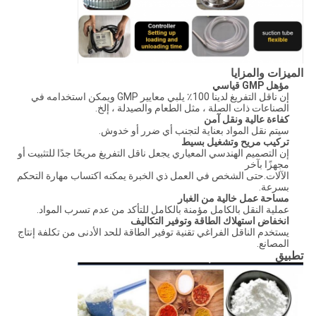
الميزات والمزايا
مؤهل GMP قياسي
إن ناقل التفريغ لدينا 100٪ يلبي معايير GMP ويمكن استخدامه في
الصناعات ذات الصلة ، مثل الطعام والصيدلة ، إلخ.
كفاءة عالية ونقل آمن
سيتم نقل المواد بعناية لتجنب أي ضرر أو خدوش.
تركيب مريح وتشغيل بسيط
إن التصميم الهندسي المعياري يجعل ناقل التفريغ مريحًا جدًا للتثبيت أو
مجهزًا بآخر
الآلات.حتى الشخص في العمل ذي الخبرة يمكنه اكتساب مهارة التحكم
بسرعة.
مساحة عمل خالية من الغبار
عملية النقل بالكامل مؤمنة بالكامل للتأكد من عدم تسرب المواد.
انخفاض استهلاك الطاقة وتوفير التكاليف
يستخدم الناقل الفراغي تقنية توفير الطاقة للحد الأدنى من تكلفة إنتاج
المصانع.
تطبيق