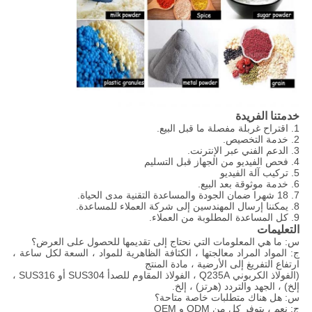
خدمتنا الفريدة
1. اقتراح غربلة مفصلة ما قبل البيع.
2. خدمة التخصيص.
3. الدعم الفني عبر الإنترنت.
4. فحص الفيديو من الجهاز قبل التسليم
5. تركيب آلة الفيديو
6. خدمة موثوقة بعد البيع.
7. 18 شهرا ضمان الجودة والمساعدة التقنية مدى الحياة.
8. يمكننا إرسال المهندسين إلى شركة العملاء للمساعدة.
9. كل المساعدة المطلوبة من العملاء.
التعليمات
س: ما هي المعلومات التي نحتاج إلى تقديمها للحصول على العرض؟
ج: المواد المراد معالجتها ، الكثافة الظاهرية للمواد ، السعة لكل ساعة ،
ارتفاع التفريغ إلى الأرضية ، مادة المنتج
(الفولاذ الكربوني Q235A ، الفولاذ المقاوم للصدأ SUS304 أو SUS316 ،
إلخ) ، الجهد والتردد (هرتز) ، إلخ.
س: هل هناك متطلبات خاصة متاحة؟
ج: نعم ، يتوفر كل من ODM و OEM