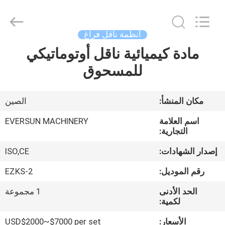
EVERSUN
Machinery
(Henan)
Co.,
Ltd.
أنظمة ناقل فراغ
All
Rights
Reserved.
مادة كيميائية ناقل أوتوماتيكي
مسكن
للمسحوق
منتجات
مكان المنشأ:
الصين
عرض
اسم العلامة
EVERSUN MACHINERY
الواقع
التجارية:
الافتراضي
إصدار الشهادات:
ISO,CE
رقم الموديل:
EZKS-2
معلومات
الحد الأدنى
1 مجموعة
عنا
لكمية:
الأسعار:
USD$2000~$7000 per set