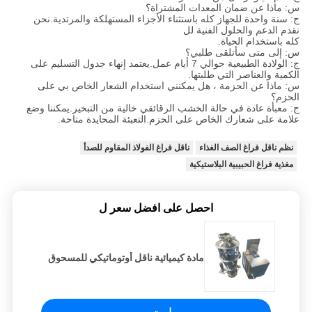
س: ماذا عن ضمان المعدات المشتراة؟
ج: سنة واحدة للجهاز كله باستثناء الأجزاء المستهلكة والمرتدية.نحن
نقدم الدعم والحلول الفنية لل
كله باستخدام الحياة.
س: إلى متى سأتلقى طلبي؟
ج: الولادة الطبيعية حوالي 7 أيام عمل.يعتمد إنهاء جدول التسليم على
الكمية والعناصر التي طلبتها.
س: ماذا عن الحزمة ، هل يمكنني استخدام الشعار الخاص بي على
الحزم؟
ج: معبأة عادة في حالة الخشب الرقائقي خالية من التبخير.يمكننا وضع
علامة على شعارك الخاص على الحزم.التعبئة المحايدة متاحة.
نظم ناقل فراغ الصف الغذاء
ناقل فراغ الفولاذ المقاوم للصدأ
مغذية فراغ الحبيبية البلاستيكية
احصل على افضل سعر ل
مادة كيميائية ناقل أوتوماتيكي للمسحوق