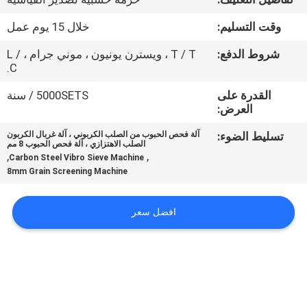
جولة
وقت التسليم:
خلال 15 يوم عمل
في
المعمل
شروط الدفع:
T / T ، ويسترن يونيون ، موني جرام ، L /
C.
القدرة على
5000SETS / سنة
مراقبة
العرض:
الجودة
تسليط الضوء:
آلة فحص الحبوب من الصلب الكربوني ، آلة غربال الكربون
الصلب الاهتزازي ، آلة فحص الحبوب 8 مم
,
,
Carbon Steel Vibro Sieve Machine
اتصل
8mm Grain Screening Machine
بنا
افضل سعر
اطلب
اقتباس
خريطة