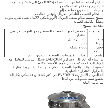
تتراوح أحجام شبكتنا من 500 شبكة (0.025 مم) إلى شبكتين (8 مم)
لتلبية جميع دقة غربلة العملاء من
جسيمات ، مسحوق ، ملاط ​​، إلخ ...
نظام التنظيف التلقائي للغربال وتوفير التكاليف
يسمح تصميم نظام تصفية الغربال الأوتوماتيكي لآلاتنا بالعمل لفترة طويلة
وتقليل تكاليف الصيانة.
مقدمة المنتج
اسم المنتج
آلة فحص الحبوب المعدنية المستديرة من الفولاذ الكربوني
بالاهتزاز
مادة
ستانلس ستيل
شرط
جديد
حجم
2-500 شبكة
الشبكة
تطبيق
الغذاء ، الكيماويات ، الصيدلة ، التعدين ، إلخ
تم إنشاء آلة الغربال الاهتزازي EVERSUN بشكل أساسي للتعامل مع
المواد الدقيقة.يمكنه فحص الأمور الأجنبية بكفاءة ،
تصفية الشوائب والمواد الصفية لضمان منتجات عالية الجودة.مقارنة
بالغرابيل الاهتزازية التقليدية ،
آلة الغربال الاهتزازية EVERSUN هي أكثر كفاءة ودقة.يمكن لكل آلة
تحقيق ستة مستويات من النخل
بمزيد من الدقة.