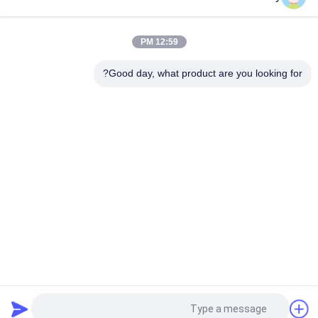
آلة الفحص الاهتزازية باستخدام حركة المواد على سطح الشاشة لفصل
المواد الدقيقة والقاسية
12:59 PM
آلة الفحص الاهتزازية ذات مسار حركة ثلاثي الأبعاد لفحص المواد الحبيبية
والمسحوقة
Good day, what product are you looking for?
فئات شعبية
جميع
آلة فحص الدوران
آلة الغربلة الاهتزازية
مفرغ الحقيبة السائبة
آلة فرز بهلوان
آلة خلاط الشريط
أنظمة ناقل فراغ
آلة طاحن طاحونة
آلة النخل المسحوق
طلب اقتباس