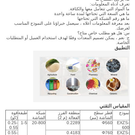
تعرف أدناه المعلومات:
ما المواد التي تتعامل معها والكثافة.
ما هي السعة التي تحتاجها لمدة ساعة واحدة
ما هو رقم الشبكة التي تحتاجها
بعد معرفة المعلومات أعلاه ، سيعمل خبراؤنا على النموذج المناسب
لغرضك.
س: هل هو مطلب خاص متاح؟
ج: نعم ، يمكن تصميم المعدات وفقًا لهدف استخدام العميل أو المتطلبات
الخاصة.
التطبيق
المقياس التقني
نموذج
قطر سطح
منطقة الفرز
شبكة
طبقة
قوة
الشاشة (مم)
الفعالة (م 2)
الشاشة
(كو)
0.25-
1-5
20-800
0.2289
Φ560
EXZS-
0.55
600
0.55-
0.4183
Φ760
EXZS-