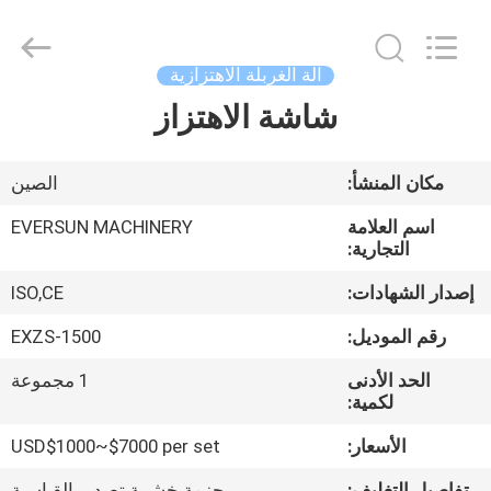
EVERSUN
Machinery
(Henan)
Co.,
Ltd.
آلة الغربلة الاهتزازية
All
Rights
Reserved.
شاشة الاهتزاز
مسكن
منتجات
مكان المنشأ:
الصين
اسم العلامة
EVERSUN MACHINERY
عرض
التجارية:
الواقع
إصدار الشهادات:
ISO,CE
الافتراضي
رقم الموديل:
EXZS-1500
الحد الأدنى
1 مجموعة
معلومات
لكمية:
عنا
الأسعار:
USD$1000~$7000 per set
تفاصيل التغليف:
حزمة خشبية تصدير القياسية