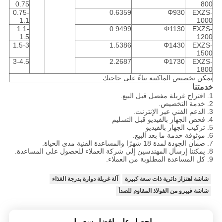
0.75
800
0.75-
0.6359
Φ930
EXZS-
1.1
1000
1.1-
0.9499
Φ1130
EXZS-
1.5
1200
1.5-3
1.5386
Φ1430
EXZS-
1500
3-4.5
2.2687
Φ1730
EXZS-
1800
يمكن تخصيص الماكينة بناءً على حاجتك
خدمتنا
1. اقتراح غربلة مفصل قبل البيع.
2. خدمة التخصيص.
3. الدعم الفني عبر الإنترنت.
4. فحص الجهاز بالفيديو قبل التسليم
5. تركيب الجهاز بالفيديو
6. موثوقة خدمة ما بعد البيع.
7. ضمان الجودة لمدة 18 شهرًا والمساعدة الفنية مدى الحياة.
8. يمكننا إرسال المهندسين إلى شركة العملاء للحصول على المساعدة.
9. كل المساعدة المطلوبة من العملاء.
شاشة اهتزاز دائرية ذات سعة كبيرة
آلة غربلة دوارة بدرجة الغذاء
شاشة فيبرو من الفولاذ المقاوم للصدأ
احصل على افضل سعر ل