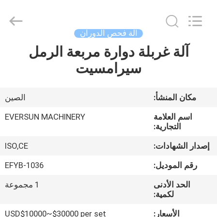
EVERSUN
Machinery
(Henan)
Co.,
Ltd.
آلة فحص الدوران
All
Rights
Reserved.
آلة غربلة دوارة مربعة الرمل
مسكن
سيرامسيت
منتجات
مكان المنشأ:
الصين
عرض
اسم العلامة
EVERSUN MACHINERY
الواقع
التجارية:
الافتراضي
إصدار الشهادات:
ISO,CE
رقم الموديل:
EFYB-1036
معلومات
الحد الأدنى
1 مجموعة
عنا
لكمية:
الأسعار:
USD$10000~$30000 per set