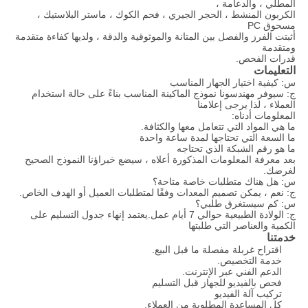
المطلي ، والدعامة ،
الكربون المنشط ، الحجر الجيري ، فحم الكوك ، ماستر البلاستيك ،
مسحوق PC
أثبتت الفرز والفصل بين المتانة والموثوقية والدقة ، ولديها كفاءة متقدمة
ومتقدمة
قدرات الفحص.
التعليمات
س: كيفية اختيار الجهاز المناسب
ج: سيوفر مهندسونا نموذج الماكينة المناسب بناءً على حالة استخدام
العملاء ، لذا يرجى إعلامنا
المعلومات أدناه:
ما هي المواد التي تتعامل معها والكثافة.
ما السعة التي تحتاجها لمدة ساعة واحدة
ما هو رقم الشبكة الذي تحتاجه
بعد معرفة المعلومات المذكورة أعلاه ، سيضع خبراؤنا النموذج الصحيح
لغرضك.
س: هل هناك متطلبات خاصة متاحة؟
ج: نعم ، يمكن تصميم المعدات وفقًا لمتطلبات العميل أو الهدف الخاص.
س: كم سيستغرق طلبي؟
ج: الولادة الطبيعية حوالي 7 أيام عمل.يعتمد إنهاء جدول التسليم على
الكمية والعناصر التي طلبتها
خدمتنا
اقتراح غربلة مفصلة ما قبل البيع.
خدمة التخصيص.
الدعم الفني عبر الإنترنت.
فحص بالفيديو للجهاز قبل التسليم
تركيب آلة الفيديو
كل المساعدة المطلوبة من العملاء.