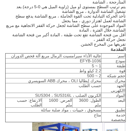
المتأرجحة ، الشاشة
يتم ترتيب السطح بمستوى أو ميل (زاوية الميل هي 0-5 درجة).بعد
تشغيل الشاشة الدوارة ، مربع الشاشة
تأخذ الحركة التبادلية تحت القوة الخاملة ، مربع الشاشة يدفع سطح
الشاشة لعمل اهتزاز دوري ، مما يجعل
المواد الموجودة على سطح الشاشة لجعل حركة القفز الاتجاهية مع مربع
الشاشة.خلال الفترة ، المادة
أقل من فتحة الشاشة تقع تحت طبقة ، المادة أكبر من فتحة الشاشة
تجعل حركة القفز ،
تفريغها من المخرج الخشن.
المقدمة
اسم:
عالية الأداء سيرامسيت الرمال مربع آلة فحص الدوران
نموذج
EFYB-1036
طبقة
1 ~ 5
قوة
2.2 كيلو واط
حجم شبكة
2 ~ 500
محرك
محرك إيطاليا OLI ، محرك ABB السويسري
الجهد
حسب الطلب
االكهربى
المواد
الكربون الصلب ، SUS304 ، SUS316L
البعد
الطول: 3600
العرض: 1600
الارتفاع: حسب
ملم
ملم
الطلب
تطبيق
مسحوق ، حبيبات ، مواد صلبة سائلة
خدمة
متاح
مخصصة