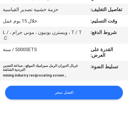
جولة
تفاصيل التغليف:
حزمة خشبية تصدير القياسية
في
وقت التسليم:
خلال 15 يوم عمل
المعمل
شروط الدفع:
T / T ، ويسترن يونيون ، موني جرام ، L /
C.
مراقبة
القدرة على
5000SETS / سنة
الجودة
العرض:
تسليط الضوء:
غربال الدوران الرمل سيراميك الموقع ، صناعة التعدين
اتصل
الترددية الشاشة
,
mining industry reciprocating screen
بنا
افضل سعر
اطلب
اقتباس
خريطة