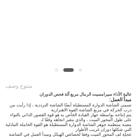
الموقع
سياسة
الخصوصية
منتوج وصف
عالية الأداء سيرامسيت الرمال مربع آلة فحص الدوران
مبدأ العمل:
تسمى الشاشة الدوارة المستطيلة أيضًا الشاشة الترددية ، إذا رأيت من
درب الحركة في مربع الشاشة.القوة الاهتزازية
يتم إنتاجه بواسطة جهاز القيادة الخاص به هو قوة القصور الذاتي بالتواء
على طول المحور الميت ، والذي يتغير اتجاهه وفقًا لـ
معينة منتظمة.جوهر الشاشة الدوارة المستطيلة هو القوة الخاملة التبادلية
التي شكلها دوران غريب الأطوار
عجلة لف المحور الميت.وفقا لخصائص الهيكل ومبدأ العمل في الشاشة