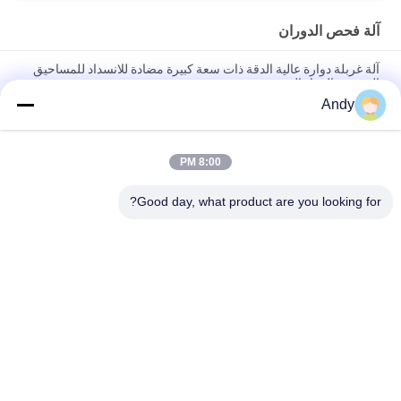
آلة فحص الدوران
آلة غربلة دوارة عالية الدقة ذات سعة كبيرة مضادة للانسداد للمساحيق
الدقيقة والمواد الهشة
Andy
آلة الفحص الدوارية المصممة لفحص الجسيمات الصلبة مع تشغيل
سلس منخفض الضوضاء وسهولة الصيانة
8:00 PM
آلة غربلة دوارة تستخدم تقنية شاشة الإعصار المسطحة لتحسين تقسيم
المواد وفصلها
Good day, what product are you looking for?
فئات شعبية
جميع
آلة فحص الدوران
آلة الغربلة الاهتزازية
مفرغ الحقيبة السائبة
آلة فرز بهلوان