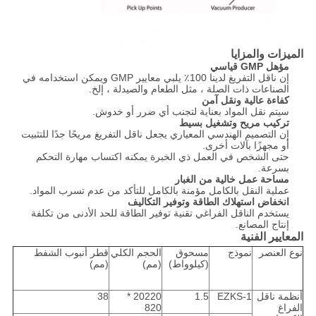
الميزات والمزايا
مؤهل GMP قياسي
إن ناقل التفريغ لدينا 100٪ يلبي معايير GMP ويمكن استخدامه في
الصناعات ذات الصلة ، مثل الطعام والصيدلة ، إلخ.
كفاءة عالية ونقل آمن
سيتم نقل المواد بعناية لتجنب أي ضرر أو خدوش.
تركيب مريح وتشغيل بسيط
إن التصميم الهندسي المعياري يجعل ناقل التفريغ مريحًا جدًا للتثبيت
أو مجهزًا بآلات أخرى.
حتى الشخص في العمل ذي الخبرة يمكنه اكتساب مهارة التحكم
بسرعة.
مساحة عمل خالية من الغبار
عملية النقل بالكامل مؤمنة بالكامل للتأكد من عدم تسرب المواد.
انخفاض استهلاك الطاقة وتوفير التكاليف
يستخدم الناقل الفراغي تقنية توفير الطاقة للحد الأدنى من تكلفة
إنتاج المصانع.
المعايير الفنية
نوع العنصر
نموذج
مسحوق
الحجم الكلي
قطر أنبوب الشفط
(كيلوواط)
(مم)
(مم)
أنظمة ناقل
EZKS-1
1.5
20220 *
38
الفراغ
820