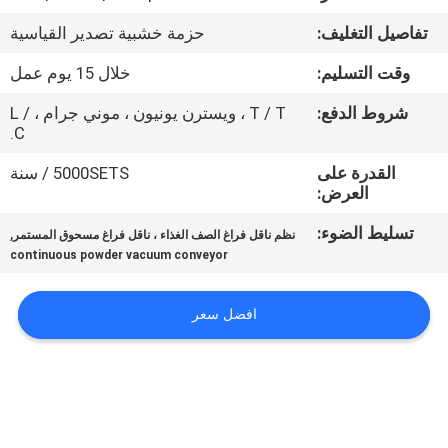
جولة
تفاصيل التغليف:
حزمة خشبية تصدير القياسية
في
وقت التسليم:
خلال 15 يوم عمل
المعمل
شروط الدفع:
T / T ، ويسترن يونيون ، موني جرام ، L /
C.
مراقبة
القدرة على
5000SETS / سنة
الجودة
العرض:
تسليط الضوء:
,
نظم ناقل فراغ الصف الغذاء ، ناقل فراغ مسحوق المستمر
اتصل
continuous powder vacuum conveyor
بنا
افضل سعر
اطلب
اقتباس
خريطة