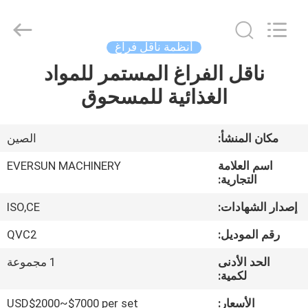
EVERSUN
Machinery
(Henan)
Co.,
Ltd.
أنظمة ناقل فراغ
All
Rights
Reserved.
ناقل الفراغ المستمر للمواد
مسكن
الغذائية للمسحوق
منتجات
مكان المنشأ:
الصين
عرض
اسم العلامة
EVERSUN MACHINERY
الواقع
التجارية:
الافتراضي
إصدار الشهادات:
ISO,CE
رقم الموديل:
QVC2
معلومات
الحد الأدنى
1 مجموعة
عنا
لكمية:
الأسعار:
USD$2000~$7000 per set