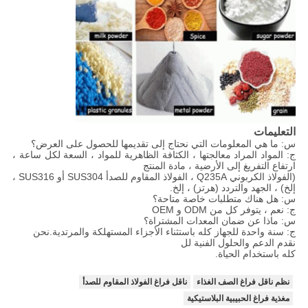
التعليمات
س: ما هي المعلومات التي نحتاج إلى تقديمها للحصول على العرض؟
ج: المواد المراد معالجتها ، الكثافة الظاهرية للمواد ، السعة لكل ساعة ،
ارتفاع التفريغ إلى الأرضية ، مادة المنتج
(الفولاذ الكربوني Q235A ، الفولاذ المقاوم للصدأ SUS304 أو SUS316 ،
إلخ) ، الجهد والتردد (هرتز) ، إلخ.
س: هل هناك متطلبات خاصة متاحة؟
ج: نعم ، يتوفر كل من ODM و OEM
س: ماذا عن ضمان المعدات المشتراة؟
ج: سنة واحدة للجهاز كله باستثناء الأجزاء المستهلكة والمرتدية.نحن
نقدم الدعم والحلول الفنية لل
كله باستخدام الحياة.
نظم ناقل فراغ الصف الغذاء
ناقل فراغ الفولاذ المقاوم للصدأ
مغذية فراغ الحبيبية البلاستيكية