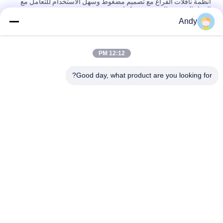
أنظمة ناقلات الفراغ مع تصميم مضغوط وسهل الاستخدام للتعامل مع
المواد الحبيبية وال مسحوق بكفاءة
Andy
أنظمة النقل الفراغي الآلية للتغذية والتفريغ المستمر للمواد الحبيبية في
العمليات الصناعية
12:12 PM
أنظمة النقل بالشفط مصممة لنقل المواد البودرة والحبيبية بأمان
باستخدام تقنية الأنابيب المغلقة الخالية من الغبار
Good day, what product are you looking for?
فئات شعبية
جميع
آلة فحص الدوران
آلة الغربلة الاهتزازية
مفرغ الحقيبة السائبة
آلة فرز بهلوان
آلة خلاط الشريط
أنظمة ناقل فراغ
آلة طاحن طاحونة
آلة النخل المسحوق