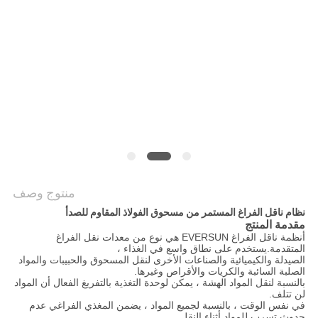
الموقع
سياسة
الخصوصية
منتوج وصف
نظام ناقل الفراغ المستمر من مسحوق الفولاذ المقاوم للصدأ
مقدمة المنتج
أنظمة ناقل الفراغ EVERSUN هي نوع من معدات نقل الفراغ
المتقدمة.يستخدم على نطاق واسع في الغذاء ،
الصيدلة والكيميائية والصناعات الأخرى لنقل المسحوق والحبيبات والمواد
الصلبة السائبة والكريات والأقراص وغيرها.
بالنسبة لنقل المواد الهشة ، يمكن لوحدة التغذية بالتفريغ الفعال أن المواد
لن تتلف.
في نفس الوقت ، بالنسبة لجميع المواد ، يضمن المغذي الفراغي عدم
حدوث تسرب للمواد أثناء النقل