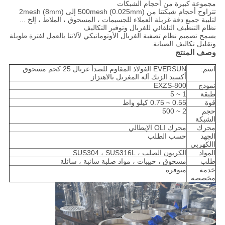
مجموعة كبيرة من أحجام الشبكات
تتراوح أحجام شبكتنا من 500mesh (0.025mm) إلى 2mesh (8mm)
لتلبية جميع دقة غربلة العملاء للجسيمات ، المسحوق ، الملاط ، إلخ ...
نظام التنظيف التلقائي للغربال وتوفير التكاليف
يسمح تصميم نظام تصفية الغربال الأوتوماتيكي لآلاتنا بالعمل لفترة طويلة
وتقليل تكاليف الصيانة.
وصف المنتج
اسم:
EVERSUN الفولاذ المقاوم للصدأ غربال 25 كجم مسحوق
أكسيد الزنك آلة المغربل بالاهتزاز
نموذج
EXZS-800
طبقة
1 ~ 5
قوة
0.55 ~ 0.75 كيلو واط
حجم
2 ~ 500
الشبكة
محرك
محرك OLI الإيطالي
الجهد
حسب الطلب
االكهربى
المواد
الكربون الصلب ، SUS304 ، SUS316L
طلب
مسحوق ، حبيبات ، مواد صلبة سائبة ، سائلة
خدمة
متوفرة
مخصصة