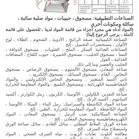
الصناعات التطبيقية: مسحوق ، حبيبات ، مواد صلبة سائبة ،
سائلة ومكونات أخرى
(المواد أدناه هي مجرد أجزاء من قائمة المواد لدينا ، للحصول على قائمة
كاملة ، يرجى الرجوع إلينا)
الصناعة الكيميائية: صبغة الراتنج ، الأدوية ، الشحوم ، الطلاء ، لوح
الألوان ، مستحضرات التجميل ، إلخ.
الصناعات الغذائية: السكر ، الملح ، القلويات ، مسحوق الذواقة ،
النشا ، مسحوق الحليب ، مسحوق الخميرة ، حبوب اللقاح ، المضافات
الغذائية ، الفول
الحليب والعصير وما إلى ذلك.
صناعة المعادن: مسحوق الألمنيوم ، مسحوق الرصاص ، مسحوق
النحاس ، الخام ، مسحوق السبائك ، مسحوق الإلكترود ،
ثاني أكسيد المنغنيز ، ومسحوق النحاس الإلكتروليتي ، والمواد
المغناطيسية الكهربائية ، ومسحوق التلميع ، والمواد المقاومة للحرارة
، إلخ.
صناعة التعدين: الكاولين ، الألومينا ، الكربون ، رمل الكوارتز ، أكسيد
التيتانيوم ، أكسيد الزنك ، إلخ.
صناعة المواد الكاشطة والسيراميك: رمل البناء ، الميكا ، الألومينا ،
المواد الكاشطة ، المواد المقاومة للحرارة ، الطين ، إلخ.
الصناعة الميكانيكية: صب الرمل ، مسحوق المعادن ، المواد
الكهرومغناطيسية ومسحوق المعادن ، إلخ.
صناعة الورق: الملاط المطلي ، سائل العادم ، سائل صناعة الورق
واستصلاح مياه الصرف ، إلخ.
معالجة التلوث: نفايات الزيوت ، مياه الصرف الصحي ، المواد
المضافة ، الكربون المنشط ، إلخ.