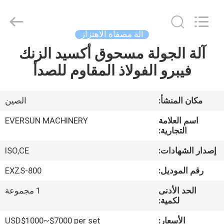
EVERSUN
Machinery
(Henan)
Co.,
Ltd.
آلة مصفاة الاهتزاز
All
Rights
Reserved.
آلة الجولة مسحوق أكسيد الزنك
مسكن
فيبرو الفولاذ المقاوم للصدأ
منتجات
مكان المنشأ:
الصين
عرض
اسم العلامة
EVERSUN MACHINERY
الواقع
التجارية:
الافتراضي
إصدار الشهادات:
ISO,CE
رقم الموديل:
EXZS-800
معلومات
الحد الأدنى
1 مجموعة
عنا
لكمية:
الأسعار:
USD$1000~$7000 per set