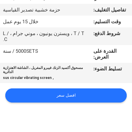
جولة
تفاصيل التغليف:
حزمة خشبية تصدير القياسية
في
وقت التسليم:
خلال 15 يوم عمل
المعمل
شروط الدفع:
T / T ، ويسترن يونيون ، موني جرام ، L /
C.
مراقبة
القدرة على
5000SETS / سنة
الجودة
العرض:
تسليط الضوء:
مسحوق أكسيد الزنك فيبرو المغربل ، الشاشة الاهتزازية
اتصل
الدائرية
,
sus circular vibrating screen
بنا
افضل سعر
اطلب
اقتباس
خريطة