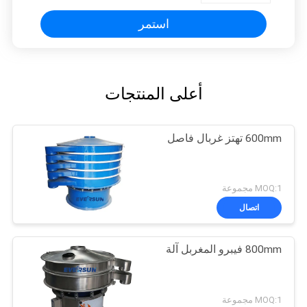
استمر
أعلى المنتجات
600mm تهتز غربال فاصل
MOQ:1 مجموعة
اتصال
800mm فيبرو المغربل آلة
MOQ:1 مجموعة