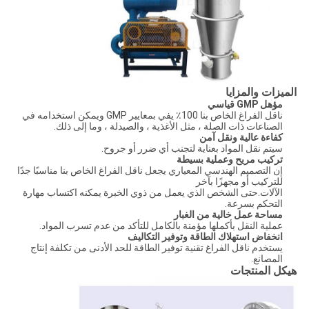
الميزات والمزايا
مؤهل GMP قياسي
ناقل الفراغ الخاص بنا 100٪ يفي بمعايير GMP ويمكن استخدامه في
الصناعات ذات الصلة ، مثل الأغذية ، والصيدلة ، وما إلى ذلك.
كفاءة عالية ونقل آمن
سيتم نقل المواد بعناية لتجنب أي ضرر أو جروح.
تركيب مريح وعملية بسيطة
إن التصميم الهندسي المعياري يجعل ناقل الفراغ الخاص بنا مناسبًا جدًا
للتركيب أو مجهزًا بآخر
الآلات.حتى الشخص الذي يعمل من ذوي الخبرة يمكنه اكتساب مهارة
التحكم بسرعة.
مساحة عمل خالية من الغبار
عملية النقل بأكملها مؤمنة بالكامل للتأكد من عدم تسرب المواد.
انخفاض استهلاك الطاقة وتوفير التكاليف
يستخدم ناقل الفراغ تقنية توفير الطاقة للحد الأدنى من تكلفة إنتاج
المصانع.
هيكل المنتجات