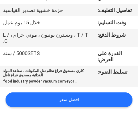
جولة
تفاصيل التغليف:
حزمة خشبية تصدير القياسية
في
وقت التسليم:
خلال 15 يوم عمل
المعمل
شروط الدفع:
T / T ، ويسترن يونيون ، موني جرام ، L /
C.
مراقبة
القدرة على
5000SETS / سنة
الجودة
العرض:
تسليط الضوء:
كاري مسحوق فراغ نظام نقل المكونات ، صناعة المواد
اتصل
الغذائية مسحوق فراغ ناقل
,
food industry powder vacuum conveyor
بنا
افضل سعر
اطلب
اقتباس
خريطة