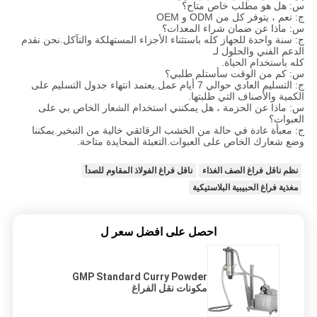
س: هل هو مطلب خاص متاح؟
ج: نعم ، يتوفر كل من ODM و OEM
س: ماذا عن ضمان شراء المعدات؟
ج: سنة واحدة للجهاز كله باستثناء الأجزاء المستهلكة والتآكل.نحن نقدم
الدعم الفني والحلول لـ
كله باستخدام الحياة.
س: كم من الوقت سأستلم طلبي؟
ج: التسليم العادي حوالي 7 أيام عمل.يعتمد انتهاء جدول التسليم على
الكمية والأصناف التي طلبتها.
س: ماذا عن الحزمة ، هل يمكنني استخدام الشعار الخاص بي على
العبوات؟
ج: معبأة عادة في حالة من الخشب الرقائقي خالية من التبخير.يمكننا
وضع شعارك الخاص على العبوات.التعبئة المحايدة متاحة.
نظم ناقل فراغ الصف الغذاء
ناقل فراغ الفولاذ المقاوم للصدأ
مغذية فراغ الحبيبية البلاستيكية
احصل على افضل سعر ل
GMP Standard Curry Powder
مكونات نقل الفراغ