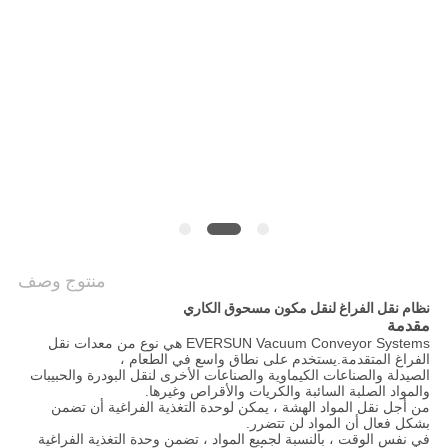
الموقع
سياسة
الخصوصية
منتوج وصف
نظام نقل الفراغ لنقل مكون مسحوق الكاري
مقدمة
EVERSUN Vacuum Conveyor Systems هي نوع من معدات نقل
الفراغ المتقدمة.يستخدم على نطاق واسع في الطعام ،
الصيدلة والصناعات الكيماوية والصناعات الأخرى لنقل البودرة والحبيبات
والمواد الصلبة السائبة والكريات والأقراص وغيرها.
من أجل نقل المواد الهشة ، يمكن لوحدة التغذية الفراغية أن تضمن
بشكل فعال أن المواد لن تتضرر.
في نفس الوقت ، بالنسبة لجميع المواد ، تضمن وحدة التغذية الفراغية