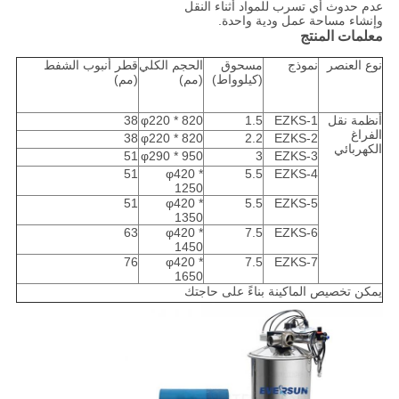
عدم حدوث أي تسرب للمواد أثناء النقل
وإنشاء مساحة عمل ودية واحدة.
معلمات المنتج
نوع العنصر
نموذج
مسحوق
الحجم الكلي
قطر أنبوب الشفط
(كيلوواط)
(مم)
(مم)
أنظمة نقل
EZKS-1
1.5
φ220 * 820
38
الفراغ
38
φ220 * 820
2.2
EZKS-2
الكهربائي
51
φ290 * 950
3
EZKS-3
51
φ420 *
5.5
EZKS-4
1250
51
φ420 *
5.5
EZKS-5
1350
63
φ420 *
7.5
EZKS-6
1450
76
φ420 *
7.5
EZKS-7
1650
يمكن تخصيص الماكينة بناءً على حاجتك