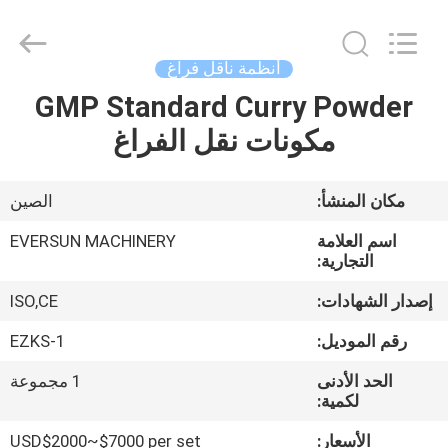
EVERSUN
Machinery
(Henan)
Co.,
Ltd.
أنظمة ناقل فراغ
All
Rights
Reserved.
GMP Standard Curry Powder
مسكن
مكونات نقل الفراغ
منتجات
مكان المنشأ:
الصين
عرض
اسم العلامة
EVERSUN MACHINERY
الواقع
التجارية:
الافتراضي
إصدار الشهادات:
ISO,CE
رقم الموديل:
EZKS-1
معلومات
الحد الأدنى
1 مجموعة
عنا
لكمية:
الأسعار:
USD$2000~$7000 per set