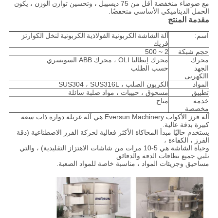
مع ضوضاء منخفضة أقل من 75 ديسيبل ، وتحسين توازن الوزن ، يكون
الحمل الديناميكي الأساسي منخفضًا.
مقدمة المنتج
اسم:
آلة الشاشة الكربونية الفولاذية الكربونية لنخل الكوارتز
فريك
حجم شبكة
2 ~ 500
محرك
محرك إيطاليا OLI ، محرك ABB السويسري
الجهد
حسب الطلب
االكهربى
المواد
الكربون الصلب ، SUS304 ، SUS316L
تطبيق
مسحوق ، حبيبات ، مواد صلبة سائلة
خدمة
متاح
مخصصة
آلة فرز الأكواب Eversun Machinery هي آلة غربلة دوارة ذات سعة
كبيرة بدقة عالية.
يستخدم حاليًا مبدأ المحاكاة الأكثر فعالية لحركة الفرز الاصطناعية (دقة
الفرز ، الكفاءة ،
وحياة الشاشة هي 5-10 مرات من شاشات الاهتزاز التقليدية) ، والتي
تلبي جميع نطاقات الدقة والدقائق
مساحيق وجزيئات المواد ، مناسبة خاصة للمواد الصعبة.