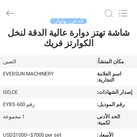
EVERSUN
Machinery
(Henan)
Co.,
Ltd.
آلة فرز بهلوان
All
Rights
Reserved.
شاشة تهتز دوارة عالية الدقة لنخل
مسكن
الكوارتز فريك
منتجات
مكان المنشأ:
الصين
عرض
اسم العلامة
EVERSUN MACHINERY
الواقع
التجارية:
الافتراضي
إصدار الشهادات:
ISO,CE
رقم الموديل:
رقم EYBS-600
معلومات
الحد الأدنى
1 مجموعة
عنا
لكمية:
الأسعار:
USD$1000~$7000 per set