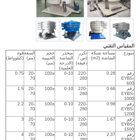
المقياس التقني
نموذج
مساحة شبكة
تكرر
منحدر
حجم
السعة
قوة
الشاشة (m2)
(ص /
الشاشة
الحبيبية
(مم)
(كيلوواط)
دقيقة)
(الدرجة
(مم)
العلمية)
رقم
0.28
220-
0-10
≤100
20-
0.75
70
280
EYBS-
600
رقم
0.66
220-
0-10
≤100
20-
1.5
70
280
EYBS-
1000
رقم
0.98
220-
0-10
≤100
20-
2.2
70
280
EYBS-
1200
رقم
1.67
220-
0-10
≤100
20-
3
70
280
EYBS-
1500
رقم
2.37
220-
0-10
≤100
20-
4
70
280
EYBS-