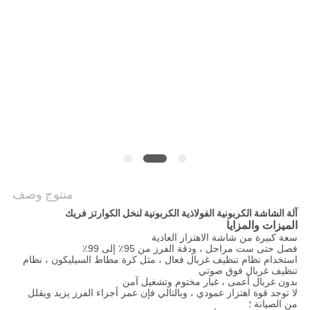
الموقع
سياسة
الخصوصية
منتوج وصف
آلة الشاشة الكربونية الفولاذية الكربونية لنخل الكوارتز فريك
الميزات والمزايا
سعة كبيرة من شاشة الاهتزاز العادية
فصل حتى ست مراحل ، ودقة الفرز من 95٪ إلى 99٪
استخدام نظام تنظيف غربال فعال ، مثل كرة مطاط السيليكون ، نظام
تنظيف غربال فوق صوتي
بدون غربال أعمى ، غبار مختوم وتشغيل آمن
لا توجد قوة اهتزاز عمودي ، وبالتالي فإن عمر أجزاء الفرز يزيد ويقلل
من الصيانة ؛