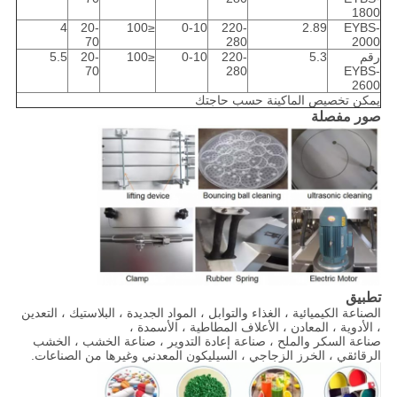
1800
4
20-
≤100
0-10
220-
2.89
EYBS-
70
280
2000
رقم
5.3
220-
0-10
≤100
20-
5.5
70
280
EYBS-
2600
يمكن تخصيص الماكينة حسب حاجتك
صور مفصلة
تطبيق
الصناعة الكيميائية ، الغذاء والتوابل ، المواد الجديدة ، البلاستيك ، التعدين
، الأدوية ، المعادن ، الأعلاف المطاطية ، الأسمدة ،
صناعة السكر والملح ، صناعة إعادة التدوير ، صناعة الخشب ، الخشب
الرقائقي ، الخرز الزجاجي ، السيليكون المعدني وغيرها من الصناعات.