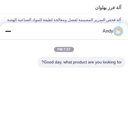
آلة فرز بهلوان
آلة فحص التمرير المصممة لفصل ومعالجة لطيفة للمواد الصناعية الهشة
الدقيقة والملصقة
Andy
آلة غربلة دوارة مصممة لسهولة الصيانة والغربلة اللطيفة للمواد الدقيقة
واللزجة الهشة في الصناعة
7:57 PM
آلة فحص القمامة ذات القدرة العالية تقدم تصنيف متعدد مستويات لحجم
الجسيمات وتشغيل مستقر مع انخفاض ضوضاء ومنع الغبار
Good day, what product are you looking for?
فئات شعبية
جميع
آلة فحص الدوران
آلة الغربلة الاهتزازية
مفرغ الحقيبة السائبة
آلة فرز بهلوان
آلة خلاط الشريط
أنظمة ناقل فراغ