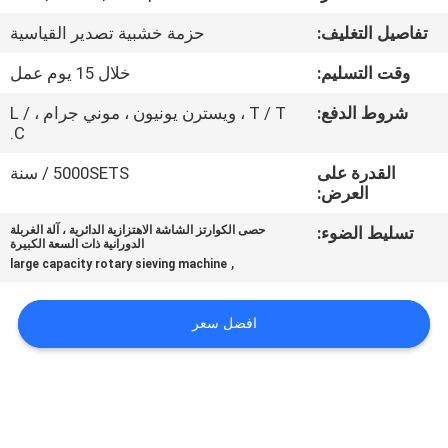
جولة
تفاصيل التغليف:
حزمة خشبية تصدير القياسية
في
وقت التسليم:
خلال 15 يوم عمل
المعمل
شروط الدفع:
T / T ، ويسترن يونيون ، موني جرام ، L /
C.
مراقبة
القدرة على
5000SETS / سنة
الجودة
العرض:
تسليط الضوء:
حصى الكوارتز الشاشة الاهتزازية الدائرية ، آلة الغربلة
اتصل
الدورانية ذات السعة الكبيرة
,
large capacity rotary sieving machine
بنا
افضل سعر
اطلب
اقتباس
خريطة