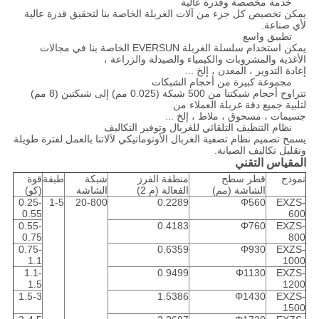
خدمة مخصصة وقدرة عالية
يمكن تخصيص كل جزء من آلات الغربلة الخاصة بنا لتحقيق قدرة عالية
لأي صناعة.
تطبيق واسع
يمكن استخدام سلسلة الغربلة EVERSUN الخاصة بنا في مجالات
الأغذية والمشروبات والكيمياء والصيدلة والزراعة ،
إعادة التدوير ، المعدن ، إلخ ...
مجموعة كبيرة من أحجام الشبكات
تتراوح أحجام شبكتنا من 500 شبكة (0.025 مم) إلى شبكتين (8 مم)
لتلبية جميع دقة غربلة العملاء من
جسيمات ، مسحوق ، ملاط ​​، إلخ ...
نظام التنظيف التلقائي للغربال وتوفير التكاليف
يسمح تصميم نظام تصفية الغربال الأوتوماتيكي لآلاتنا بالعمل لفترة طويلة
وتقليل تكاليف الصيانة.
المقياس التقني
نموذج
قطر سطح
منطقة الفرز
شبكة
طبقة
قوة
الشاشة (مم)
الفعالة (م 2)
الشاشة
(كو)
0.25-
1-5
20-800
0.2289
Φ560
EXZS-
0.55
600
0.55-
0.4183
Φ760
EXZS-
0.75
800
0.75-
0.6359
Φ930
EXZS-
1.1
1000
1.1-
0.9499
Φ1130
EXZS-
1.5
1200
1.5-3
1.5386
Φ1430
EXZS-
1500