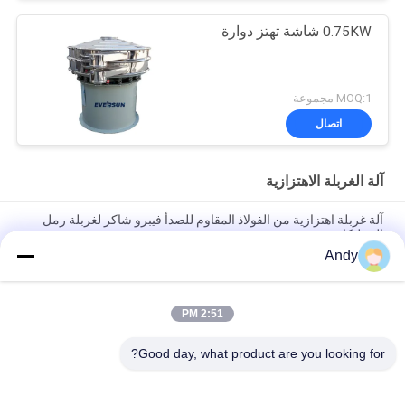
0.75KW شاشة تهتز دوارة
MOQ:1 مجموعة
اتصال
آلة الغربلة الاهتزازية
آلة غربلة اهتزازية من الفولاذ المقاوم للصدأ فيبرو شاكر لغربلة رمل
السيليكا
Andy
آلة الفحص الاهتزازية باستخدام حركة المواد على سطح الشاشة لفصل
المواد الدقيقة والقاسية
2:51 PM
آلة الفحص الاهتزازية ذات مسار حركة ثلاثي الأبعاد لفحص المواد الحبيبية
والمسحوقة
Good day, what product are you looking for?
فئات شعبية
جميع