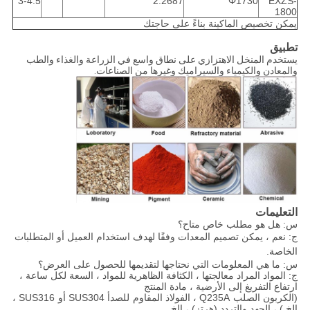
3-4.5
2.2687
Φ1730
EXZS-
1800
يمكن تخصيص الماكينة بناءً على حاجتك
تطبيق
يستخدم المنخل الاهتزازي على نطاق واسع في الزراعة والغذاء والطب
والمعادن والكيمياء والسيراميك وغيرها من الصناعات.
التعليمات
س: هل هو مطلب خاص متاح؟
ج: نعم ، يمكن تصميم المعدات وفقًا لهدف استخدام العميل أو المتطلبات
الخاصة.
س: ما هي المعلومات التي نحتاجها لتقديمها للحصول على العرض؟
ج: المواد المراد معالجتها ، الكثافة الظاهرية للمواد ، السعة لكل ساعة ،
ارتفاع التفريغ إلى الأرضية ، مادة المنتج
(الكربون الصلب Q235A ، الفولاذ المقاوم للصدأ SUS304 أو SUS316 ،
إلخ.) ، الجهد والتردد (هرتز) ، إلخ.