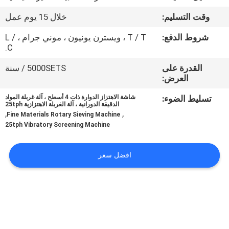
جولة
وقت التسليم:
خلال 15 يوم عمل
في
شروط الدفع:
T / T ، ويسترن يونيون ، موني جرام ، L /
المعمل
C.
القدرة على
5000SETS / سنة
مراقبة
العرض:
الجودة
تسليط الضوء:
شاشة الاهتزاز الدوارة ذات 4 أسطح ، آلة غربلة المواد
الدقيقة الدورانية ، آلة الغربلة الاهتزازية 25tph
,
,
Fine Materials Rotary Sieving Machine
اتصل
25tph Vibratory Screening Machine
بنا
افضل سعر
اطلب
اقتباس
خريطة