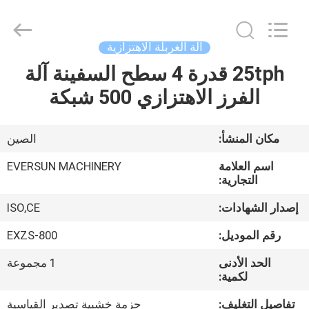
EVERSUN
Machinery
(Henan)
Co.,
Ltd.
آلة الغربلة الاهتزازية
All
Rights
Reserved.
25tph قدرة 4 سطح السفينة آلة
مسكن
الفرز الاهتزازي 500 شبكة
منتجات
مكان المنشأ:
الصين
عرض
اسم العلامة
EVERSUN MACHINERY
الواقع
التجارية:
الافتراضي
إصدار الشهادات:
ISO,CE
رقم الموديل:
EXZS-800
معلومات
الحد الأدنى
1 مجموعة
عنا
لكمية:
تفاصيل التغليف:
حزمة خشبية تصدير القياسية