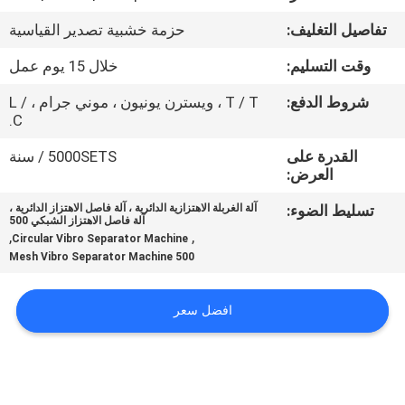
جولة
تفاصيل التغليف:
حزمة خشبية تصدير القياسية
في
وقت التسليم:
خلال 15 يوم عمل
المعمل
شروط الدفع:
T / T ، ويسترن يونيون ، موني جرام ، L /
C.
مراقبة
القدرة على
5000SETS / سنة
الجودة
العرض:
تسليط الضوء:
آلة الغربلة الاهتزازية الدائرية ، آلة فاصل الاهتزاز الدائرية ،
اتصل
آلة فاصل الاهتزاز الشبكي 500
,
,
Circular Vibro Separator Machine
بنا
500 Mesh Vibro Separator Machine
اطلب
افضل سعر
اقتباس
خريطة