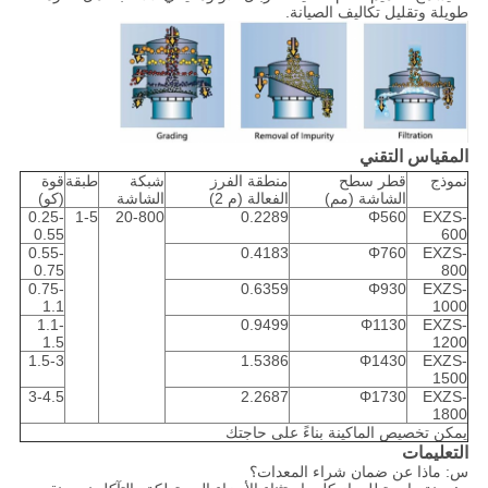
طويلة وتقليل تكاليف الصيانة.
المقياس التقني
نموذج
قطر سطح
منطقة الفرز
شبكة
طبقة
قوة
الشاشة (مم)
الفعالة (م 2)
الشاشة
(كو)
0.25-
1-5
20-800
0.2289
Φ560
EXZS-
0.55
600
0.55-
0.4183
Φ760
EXZS-
0.75
800
0.75-
0.6359
Φ930
EXZS-
1.1
1000
1.1-
0.9499
Φ1130
EXZS-
1.5
1200
1.5-3
1.5386
Φ1430
EXZS-
1500
3-4.5
2.2687
Φ1730
EXZS-
1800
يمكن تخصيص الماكينة بناءً على حاجتك
التعليمات
س: ماذا عن ضمان شراء المعدات؟