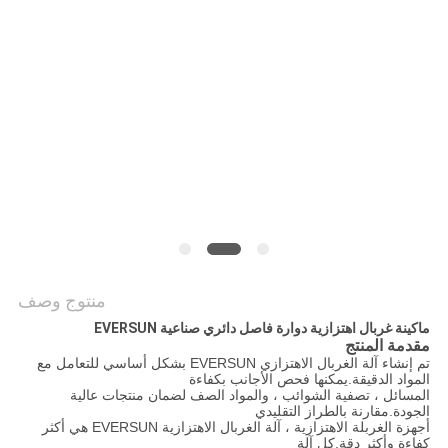
الموقع
سياسة
الخصوصية
منتوج وصف
ماكينة غربال اهتزازية دوارة فاصل دائري صناعية EVERSUN
مقدمة المنتج
تم إنشاء آلة الغربال الاهتزازي EVERSUN بشكل أساسي للتعامل مع
المواد الدقيقة.يمكنها فحص الأجانب بكفاءة
المسائل ، تصفية الشوائب ، والمواد الصف لضمان منتجات عالية
الجودة.مقارنة بالطراز التقليدي
أجهزة الغربلة الاهتزازية ، آلة الغربال الاهتزازية EVERSUN هي أكثر
كفاءة وأكثر دقة.كل آلة