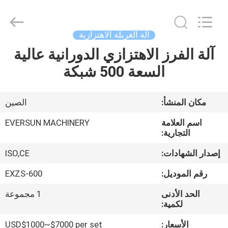
EVERSUN
Machinery
(Henan)
Co.,
Ltd.
آلة الغربلة الاهتزازية
All
Rights
Reserved.
آلة الفرز الاهتزازي الدورانية عالية
مسكن
السعة 500 شبكة
منتجات
مكان المنشأ:
الصين
عرض
اسم العلامة
EVERSUN MACHINERY
الواقع
التجارية:
الافتراضي
إصدار الشهادات:
ISO,CE
رقم الموديل:
EXZS-600
معلومات
الحد الأدنى
1 مجموعة
عنا
لكمية:
الأسعار:
USD$1000~$7000 per set