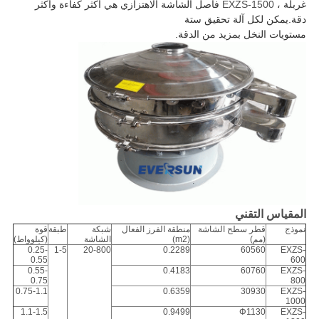
غربلة ،
EXZS-1500
فاصل الشاشة الاهتزازي
هي أكثر كفاءة وأكثر
دقة.يمكن لكل آلة تحقيق ستة
مستويات النخل بمزيد من الدقة.
المقياس التقني
نموذج
قطر سطح الشاشة
منطقة الفرز الفعال
شبكة
طبقة
قوة
(مم)
(m2)
الشاشة
(كيلوواط)
0.25-
1-5
20-800
0.2289
60560
EXZS-
0.55
600
0.55-
0.4183
60760
EXZS-
0.75
800
0.75-1.1
0.6359
30930
EXZS-
1000
1.1-1.5
0.9499
Φ1130
EXZS-