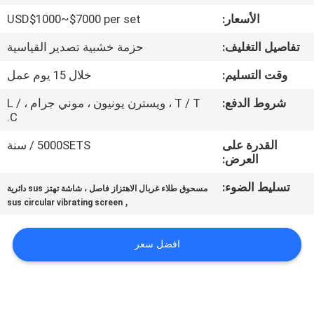
جولة
الأسعار:
USD$1000~$7000 per set
في
تفاصيل التغليف:
حزمة خشبية تصدير القياسية
المعمل
وقت التسليم:
خلال 15 يوم عمل
مراقبة
شروط الدفع:
T / T ، ويسترن يونيون ، موني جرام ، L /
C.
الجودة
القدرة على
5000SETS / سنة
العرض:
اتصل
تسليط الضوء:
مسحوق طلاء غربال الاهتزاز فاصل ، شاشة تهتز sus دائرية
بنا
,
sus circular vibrating screen
اطلب
افضل سعر
اقتباس
خريطة