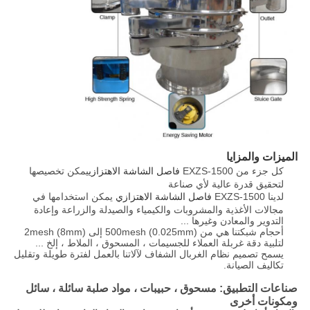
الميزات والمزايا
كل جزء من EXZS-1500
فاصل الشاشة الاهتزازي
يمكن تخصيصها
لتحقيق قدرة عالية لأي صناعة
لدينا EXZS-1500
فاصل الشاشة الاهتزازي
يمكن استخدامها في
مجالات الأغذية والمشروبات والكيمياء والصيدلة والزراعة وإعادة
التدوير والمعادن وغيرها ...
أحجام شبكتنا هي من 500mesh (0.025mm) إلى 2mesh (8mm)
لتلبية دقة غربلة العملاء للجسيمات ، المسحوق ، الملاط ، إلخ ...
يسمح تصميم نظام الغربال الشفاف لآلاتنا بالعمل لفترة طويلة وتقليل
تكاليف الصيانة.
صناعات التطبيق: مسحوق ، حبيبات ، مواد صلبة سائلة ، سائل
ومكونات أخرى