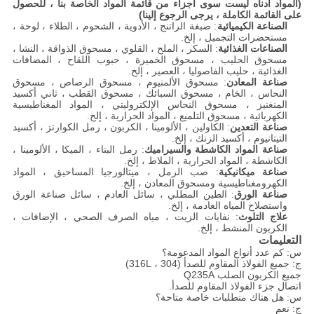
(المواد أدناه ليست سوى أجزاء من قائمة المواد الخاصة بنا ، للحصول
على القائمة الكاملة ، يرجى الرجوع إلينا)
الصناعة الكيميائية
: صبغة الراتنج ، الأدوية ، الشحوم ، الطلاء ، لوحة ،
مستحضرات التجميل ، إلخ.
الصناعات الغذائية
: السكر ، الملح ، القلوي ، مسحوق الذواقة ، النشا ،
مسحوق الحليب ، مسحوق الخميرة ، حبوب اللقاح ، المضافات
الغذائية ، حليب الفاصوليا ، العصير ، إلخ.
صناعة المعادن
: مسحوق الألمنيوم ، مسحوق الرصاص ، مسحوق
النحاس ، الخام ، مسحوق السبائك ، مسحوق القطب ، ثاني أكسيد
المنغنيز ، مسحوق النحاس الإلكتروليتي ، المواد المغناطيسية
الكهربائية ، مسحوق التلميع ، المواد الحرارية ، إلخ.
صناعة التعدين
: الكاولين ، الألومينا ، الكربون ، رمل الكوارتز ، أكسيد
التيتانيوم ، أكسيد الزنك ، إلخ.
صناعة المواد الكاشطة والسيراميك
: رمل البناء ، الميكا ، الألومينا ،
الكاشطة ، المواد الحرارية ، الملاط ، إلخ.
صناعة ميكانيكية
: صب الرمل ، ميتالورجيا المساحيق ، المواد
الكهرومغناطيسية ومسحوق المعادن ، إلخ.
صناعة الورق
: الطين المطلي ، سائل العادم ، سائل صناعة الورق
واستصلاح المياه العادمة ، إلخ.
علاج التلوث
: نفايات الزيت ، مياه الصرف الصحي ، الإضافات ،
الكربون المنشط ، إلخ.
التعليمات
س: كم عدد أنواع المواد المدعومة؟
ج: جميع الفولاذ المقاوم للصدأ (304 ، 316L)
جميع الكربون الصلب Q235A
اتصال جزء الفولاذ المقاوم للصدأ.
س: هل هناك متطلبات خاصة متاحة؟
ج: نعم