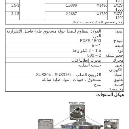
1200
1.5-3
1.5386
Φ1430
EXZS-
1500
3-4.5
2.2687
Φ1730
EXZS-
1800
يمكن تخصيص الماكينة حسب حاجتك
اسم:
الفولاذ المقاوم للصدأ جولة مسحوق طلاء فاصل الاهتزازية
الفرز
نموذج
EXZS-1500
طبقة
1 ~ 5
قوة
1.5 ~ 3 كيلو واط
حجم شبكة
2 ~ 500
محرك
محرك إيطاليا OLI
الجهد
حسب الطلب
االكهربى
المواد
الكربون الصلب ، SUS304 ، SUS316L
تطبيق
مسحوق ، حبيبات ، مواد صلبة سائلة
خدمة
متاح
مخصصة
هيكل المنتجات