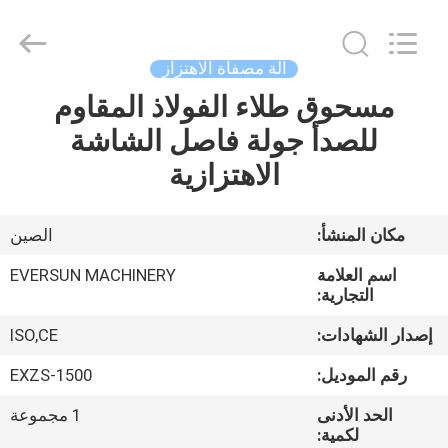
EVERSUN
Machinery
(Henan)
Co.,
Ltd.
آلة مصفاة الاهتزاز
All
Rights
Reserved.
مسحوق طلاء الفولاذ المقاوم
مسكن
للصدأ جولة فاصل الشاشة
منتجات
الاهتزازية
عرض
مكان المنشأ:
الصين
الواقع
اسم العلامة
EVERSUN MACHINERY
الافتراضي
التجارية:
إصدار الشهادات:
ISO,CE
معلومات
رقم الموديل:
EXZS-1500
عنا
الحد الأدنى
1 مجموعة
لكمية: