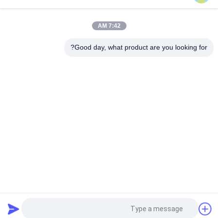
آلة غربلة دوارة مصممة لسهولة الصيانة والغربلة اللطيفة للمواد الدقيقة
واللزجة الهشة في الصناعة
7:42 AM
آلة فحص القمامة ذات القدرة العالية تقدم تصنيف متعدد مستويات لحجم
الجسيمات وتشغيل مستقر مع انخفاض ضوضاء ومنع الغبار
Good day, what product are you looking for?
فئات شعبية
جميع
آلة فحص الدوران
آلة الغربلة الاهتزازية
مفرغ الحقيبة السائبة
آلة فرز بهلوان
آلة خلاط الشريط
أنظمة ناقل فراغ
آلة طاحن طاحونة
آلة النخل المسحوق
طلب اقتباس