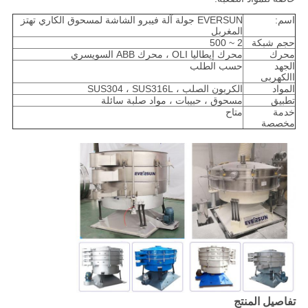
اسم:
EVERSUN جولة آلة فيبرو الشاشة لمسحوق الكاري تهتز
المغربل
حجم شبكة
2 ~ 500
محرك
محرك إيطاليا OLI ، محرك ABB السويسري
الجهد
حسب الطلب
االكهربى
المواد
الكربون الصلب ، SUS304 ، SUS316L
تطبيق
مسحوق ، حبيبات ، مواد صلبة سائلة
خدمة
متاح
مخصصة
تفاصيل المنتج