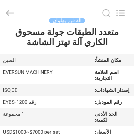
EVERSUN
Machinery
(Henan)
Co.,
Ltd.
آلة فرز بهلوان
All
Rights
Reserved.
متعدد الطبقات جولة مسحوق
مسكن
الكاري آلة تهتز الشاشة
منتجات
مكان المنشأ:
الصين
عرض
اسم العلامة
EVERSUN MACHINERY
الواقع
التجارية:
الافتراضي
إصدار الشهادات:
ISO,CE
رقم الموديل:
رقم EYBS-1200
معلومات
الحد الأدنى
1 مجموعة
عنا
لكمية:
الأسعار:
USD$1000~$7000 per set