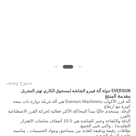
الموقع
سياسة
الخصوصية
منتوج وصف
EVERSUN جولة آلة فيبرو الشاشة لمسحوق الكاري تهتز المغربل
مقدمة المنتج
آلة فرز الأكواب Eversun Machinery هي آلة غربلة دوارة ذات سعة
كبيرة مع ارتفاع
الدقة: يستخدم حاليًا مبدأ المحاكاة الأكثر فعالية لحركة الفرز الاصطناعية
(الفرز
الدقة والكفاءة وعمر الشاشة هي 5-10 أضعاف شاشات الاهتزاز
التقليدية) ، والتي تلبي الجميع
نطاقات رفيعة ودقيقة للغاية من مساحيق ومواد الجسيمات ، مناسبة
خاصة للمواد الصعبة.