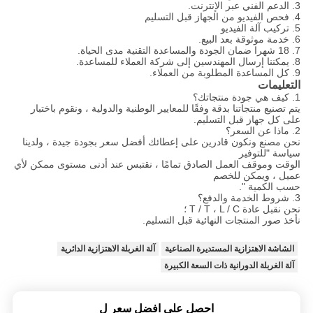
3. الدعم الفني عبر الإنترنت.
4. فحص الفيديو من الجهاز قبل التسليم
5. تركيب آلة الفيديو
6. خدمة موثوقة بعد البيع.
7. 18 شهرا ضمان الجودة والمساعدة التقنية مدى الحياة.
8. يمكننا إرسال المهندسين إلى شركة العملاء للمساعدة.
9. كل المساعدة المطلوبة من العملاء.
التعليمات
1. كيف هي جودة منتجاتك؟
يتم تصنيع منتجاتنا بدقة وفقًا للمعايير الوطنية والدولية ، ونقوم باختبار
على كل جهاز قبل التسليم.
2. ماذا عن السعر؟
نحن مصنع ونكون قادرين على إعطائك أفضل سعر بجودة جيدة ، ولدينا
سياسة "للتوفير
الوقت وموقف العمل الصادق تمامًا ، نقتبس عند أدنى مستوى ممكن لأي
عميل ، ويمكن للخصم
حسب الكمية ".
3. شروط الخدمة والدفع؟
نحن نقبل عادة T / T ، L / C ؛
نأخذ صور المنتجات النهائية قبل التسليم.
الشاشة الاهتزازية المستديرة الصناعية
آلة الغربلة الاهتزازية الدائرية
آلة الغربلة الدورانية ذات السعة الكبيرة
احصل على افضل سعر ل