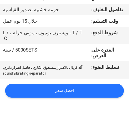
جولة
تفاصيل التغليف:
حزمة خشبية تصدير القياسية
في
وقت التسليم:
خلال 15 يوم عمل
المعمل
شروط الدفع:
T / T ، ويسترن يونيون ، موني جرام ، L /
C.
مراقبة
القدرة على
5000SETS / سنة
الجودة
العرض:
تسليط الضوء:
,
آلة غربال بالاهتزاز بمسحوق الكاري ، فاصل اهتزاز دائري
اتصل
round vibrating separator
بنا
افضل سعر
اطلب
اقتباس
خريطة