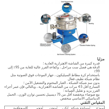
مزايا
قدرة كبيرة من الشاشة الاهتزازية العادية ؛
الدقة هي فصل ست مراحل ، وكفاءة الفرز عالية للغاية من 95٪ إلى
99٪
باستخدام كرة مطاط السيليكون ، جهاز الموجات فوق الصوتية مثل
نظام شبكة نظيف فعال.
بدون سد شبكة الشبكة ، الغبار المختوم والتشغيل الآمن ؛
التسارع أقل 4.5 مرات من الشاشة الاهتزازية ، وبالتالي فإن عمر أجزاء
الفرز يزيد و
تقليل الصيانة ؛
مع ضوضاء منخفضة أقل من 75 ديسيبل.تحسين توازن الوزن ، الحمل
الديناميكي الأساسي منخفض.
المقياس التقني
نموذج
مساحة شبكة
تكرر
منحدر
حجم
السعة
قوة