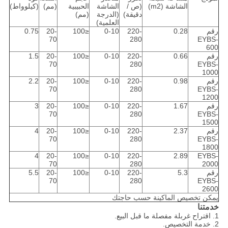
الشاشة (m2)
(ص /
الشاشة
الحبيبية
(مم)
(كيلوواط)
دقيقة)
(الدرجة
(مم)
العلمية)
رقم
0.28
220-
0-10
≤100
20-
0.75
70
280
EYBS-
600
رقم
0.66
220-
0-10
≤100
20-
1.5
70
280
EYBS-
1000
رقم
0.98
220-
0-10
≤100
20-
2.2
70
280
EYBS-
1200
رقم
1.67
220-
0-10
≤100
20-
3
70
280
EYBS-
1500
رقم
2.37
220-
0-10
≤100
20-
4
70
280
EYBS-
1800
4
20-
≤100
0-10
220-
2.89
EYBS-
70
280
2000
رقم
5.3
220-
0-10
≤100
20-
5.5
70
280
EYBS-
2600
يمكن تخصيص الماكينة حسب حاجتك
خدمتنا
1. اقتراح غربلة مفصلة ما قبل البيع.
2. خدمة التخصيص.