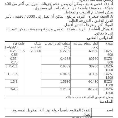
4. دقة فحص عالية ، يمكن أن يصل حجم جزيئات الفرز إلى أكثر من 400
شبكة ، مجموعة واسعة من الاستخدام ، أي مسحوق ،
يمكن استخدام الحبوب والمخاط.
5. السعة صغيرة ، التردد مرتفع ، يمكن أن تصل إلى 3000 / دقيقة ، تأثير
الفرز الدقيق ، اللزوجة العالية
المواد أكثر وضوحا ، التأثير أفضل.
6. هيكل الشاشة الفريد ، شبكة التحميل مريحة وسريعة ، يمكن تثبيت 3
إلى 5 دقائق.
المقياس التقني
نموذج
قطر سطح الشاشة
منطقة الفرز الفعال
شبكة
طبقة
قوة
(مم)
(m2)
الشاشة
(كيلوواط)
0.25-
1-5
20-800
0.2289
60560
EXZS-
0.55
600
0.55-
0.4183
60760
EXZS-
0.75
800
0.75-1.1
0.6359
30930
EXZS-
1000
1.1-1.5
0.9499
Φ1130
EXZS-
1200
1.5-3
1.5386
Φ1430
EXZS-
1500
3-4.5
2.2687
Φ1730
EXZS-
1800
يمكن تخصيص الماكينة حسب حاجتك
المقدمة
اسم:
الفولاذ المقاوم للصدأ جولة تهتز آلة المغربل لمسحوق
الطلاء