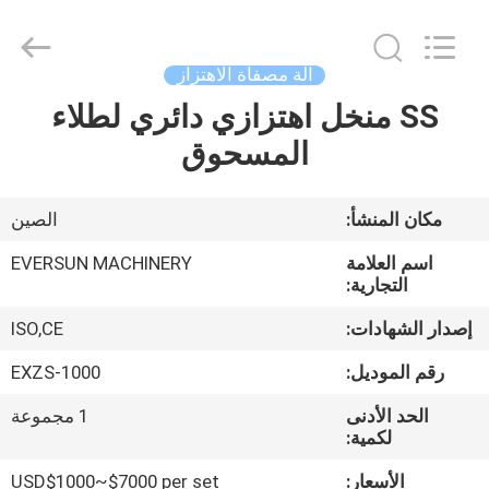
EVERSUN
Machinery
(Henan)
Co.,
Ltd.
آلة مصفاة الاهتزاز
All
Rights
Reserved.
SS منخل اهتزازي دائري لطلاء
مسكن
المسحوق
منتجات
مكان المنشأ:
الصين
عرض
اسم العلامة
EVERSUN MACHINERY
الواقع
التجارية:
الافتراضي
إصدار الشهادات:
ISO,CE
رقم الموديل:
EXZS-1000
معلومات
الحد الأدنى
1 مجموعة
عنا
لكمية:
الأسعار:
USD$1000~$7000 per set