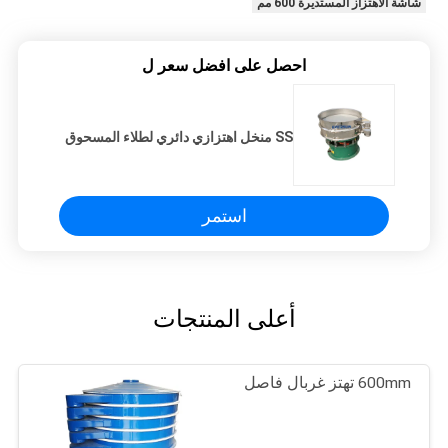
شاشة الاهتزاز المستديرة 600 مم
احصل على افضل سعر ل
SS منخل اهتزازي دائري لطلاء المسحوق
استمر
أعلى المنتجات
600mm تهتز غربال فاصل