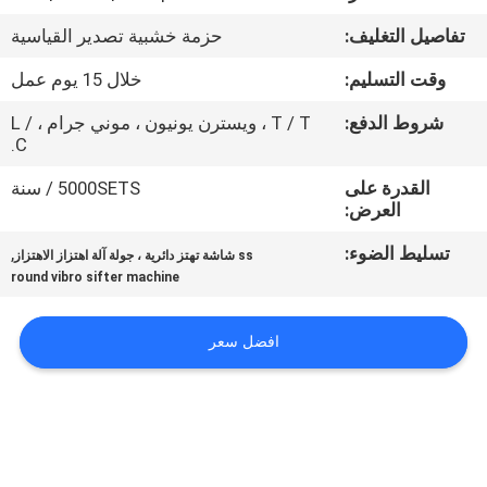
جولة
تفاصيل التغليف:
حزمة خشبية تصدير القياسية
في
وقت التسليم:
خلال 15 يوم عمل
المعمل
شروط الدفع:
T / T ، ويسترن يونيون ، موني جرام ، L /
C.
مراقبة
القدرة على
5000SETS / سنة
الجودة
العرض:
تسليط الضوء:
,
ss شاشة تهتز دائرية ، جولة آلة اهتزاز الاهتزاز
اتصل
round vibro sifter machine
بنا
افضل سعر
اطلب
اقتباس
خريطة