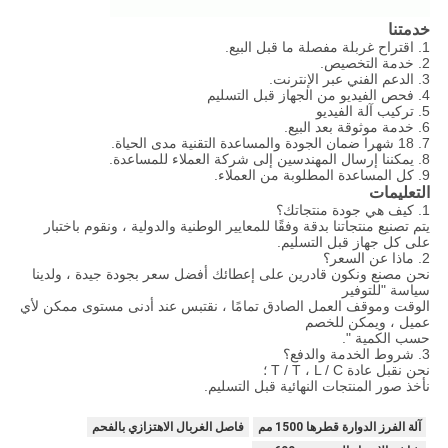
خدمتنا
1. اقتراح غربلة مفصلة ما قبل البيع.
2. خدمة التخصيص.
3. الدعم الفني عبر الإنترنت.
4. فحص الفيديو من الجهاز قبل التسليم
5. تركيب آلة الفيديو
6. خدمة موثوقة بعد البيع.
7. 18 شهرا ضمان الجودة والمساعدة التقنية مدى الحياة.
8. يمكننا إرسال المهندسين إلى شركة العملاء للمساعدة.
9. كل المساعدة المطلوبة من العملاء.
التعليمات
1. كيف هي جودة منتجاتك؟
يتم تصنيع منتجاتنا بدقة وفقًا للمعايير الوطنية والدولية ، ونقوم باختبار
على كل جهاز قبل التسليم.
2. ماذا عن السعر؟
نحن مصنع ونكون قادرين على إعطائك أفضل سعر بجودة جيدة ، ولدينا
سياسة "للتوفير
الوقت وموقف العمل الصادق تمامًا ، نقتبس عند أدنى مستوى ممكن لأي
عميل ، ويمكن للخصم
حسب الكمية ".
3. شروط الخدمة والدفع؟
نحن نقبل عادة T / T ، L / C ؛
نأخذ صور المنتجات النهائية قبل التسليم.
آلة الفرز الدوارة قطرها 1500 مم
فاصل الغربال الاهتزازي بالفحم