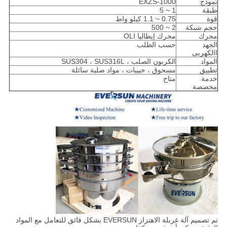
نموذج
EXZS-1000
طبقة
1 ~ 5
قوة
0.75 ~ 1.1 كيلو واط
حجم شبكة
2 ~ 500
محرك
محرك إيطاليا OLI
الجهد
حسب الطلب
االكهربى
المواد
الكربون الصلب ، SUS304 ، SUS316L
تطبيق
مسحوق ، حبيبات ، مواد صلبة سائلة
خدمة
متاح
مخصصة
تم تصميم آلة غربلة الاهتزاز EVERSUN بشكل فائق للتعامل مع المواد