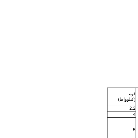
قوة
(كيلوواط)
2.2
4
5