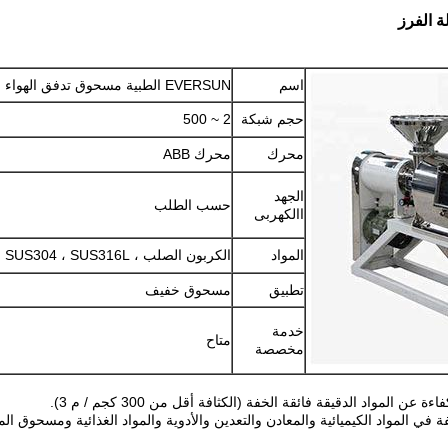
اسم
EVERSUN الطبية مسحوق تدفق الهواء الطرد المركزي آلة الفرز
حجم شبكة
2 ~ 500
محرك
محرك ABB
الجهد
حسب الطلب
االكهربى
المواد
الكربون الصلب ، SUS304 ، SUS316L
تطبيق
مسحوق خفيف
خدمة
متاح
مخصصة
مواد الدقيقة فائقة الخفة (الكثافة أقل من 300 كجم / م 3).
 المواد الكيميائية والمعادن والتعدين والأدوية والمواد الغذائية ومسحوق الم