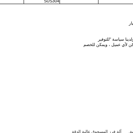
SUS304
ار
ينا سياسة "للتوفير
كن لأي عميل ، ويمكن للخصم
ة
,
آلة فرز المسحوق عالية الدقة