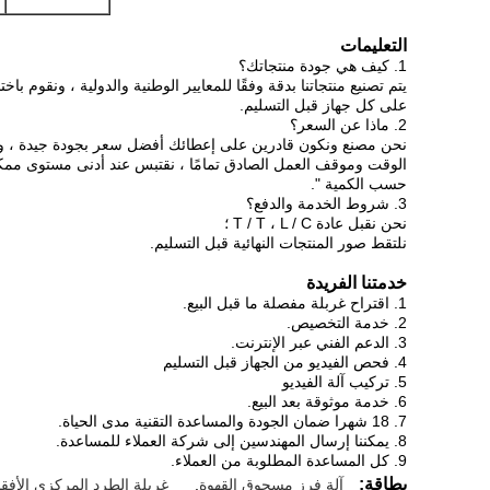
التعليمات
1. كيف هي جودة منتجاتك؟
يتم تصنيع منتجاتنا بدقة وفقًا للمعايير الوطنية والدولية ، ونقوم باختب
على كل جهاز قبل التسليم.
2. ماذا عن السعر؟
نحن مصنع ونكون قادرين على إعطائك أفضل سعر بجودة جيدة ، ولد
الوقت وموقف العمل الصادق تمامًا ، نقتبس عند أدنى مستوى مم
حسب الكمية ".
3. شروط الخدمة والدفع؟
نحن نقبل عادة T / T ، L / C ؛
نلتقط صور المنتجات النهائية قبل التسليم.
خدمتنا الفريدة
1. اقتراح غربلة مفصلة ما قبل البيع.
2. خدمة التخصيص.
3. الدعم الفني عبر الإنترنت.
4. فحص الفيديو من الجهاز قبل التسليم
5. تركيب آلة الفيديو
6. خدمة موثوقة بعد البيع.
7. 18 شهرا ضمان الجودة والمساعدة التقنية مدى الحياة.
8. يمكننا إرسال المهندسين إلى شركة العملاء للمساعدة.
9. كل المساعدة المطلوبة من العملاء.
بطاقة:
آلة فرز مسحوق القهوة
,
غربلة الطرد المركزي الأفقي