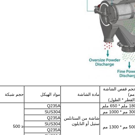
جم قفص الشاشة
مم)
مادة الشاشة
مواد الهيكل
حجم شبكة
القطر * الطول)
 ملم * 650 ملم
Q235A
 مم * 1000 مم
SUS304
Q235A
شاشة من الستانلس
ستيل أو النايلون
SUS304
≤ 500
 مم * 1300 مم
Q235A