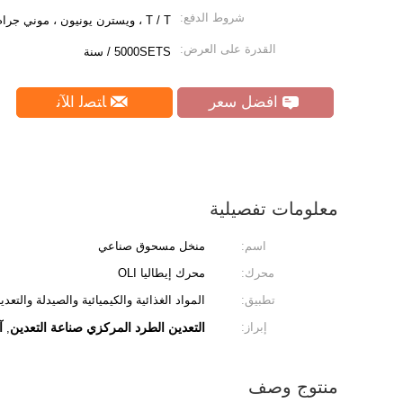
شروط الدفع:
T / T ، ويسترن يونيون ، موني جرام ، L / C.
القدرة على العرض:
5000SETS / سنة
افضل سعر
ﺎﺘﺼﻟ ﺍﻶﻧ
معلومات تفصيلية
اسم:
منخل مسحوق صناعي
محرك:
محرك إيطاليا OLI
تطبيق:
المواد الغذائية والكيميائية والصيدلة والتعد
إبراز:
التعدين الطرد المركزي صناعة التعدين
آ
,
منتوج وصف