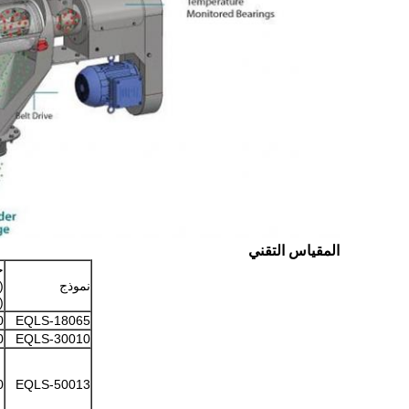
المقياس التقني
ح
نموذج
(
(
EQLS-18065
180
EQLS-30010
300
EQLS-50013
500