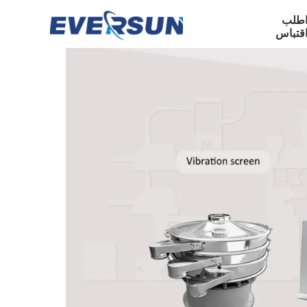
طلب
قتباس