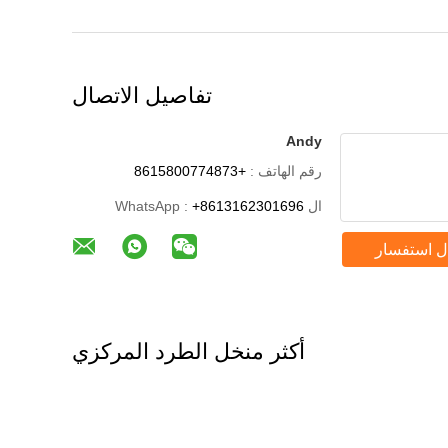
تفاصيل الاتصال
Andy
رقم الهاتف :
+8615800774873
ال WhatsApp :
+8613162301696
ل استفسار
أكثر منخل الطرد المركزي