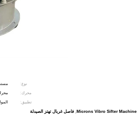
نوع:
مستد
محرك:
محرك إيطاليا 
تطبيق:
الموا
فاصل غربال تهتز الصيدلة
,