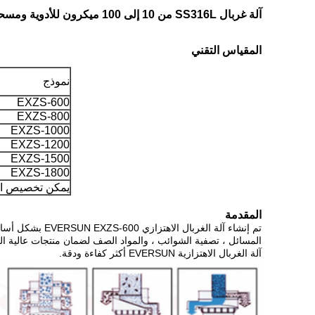
آلة غربال SS316L من 10 إلى 100 ميكرون للأدوية ومسحوق الوجه
المقياس التقني
نموذج
EXZS-600
EXZS-800
EXZS-1000
EXZS-1200
EXZS-1500
EXZS-1800
يمكن تخصيص الم
المقدمة
تم إنشاء آلة الغربال الاهتزازي EVERSUN EXZS-600 بشكل أساسي للتعامل مع المواد الدقيقة.يمكنه فحص الأجانب بكفاءة
المسائل ، تصفية الشوائب ، والمواد الصف لضمان منتجات عالية الجود
آلة الغربال الاهتزازية EVERSUN أكثر كفاءة ودقة.