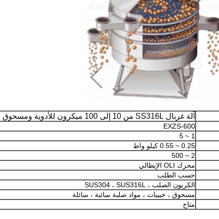
آلة غربال SS316L من 10 إلى 100 ميكرون للأدوية ومسحوق الوجه
EXZS-600
1 ~ 5
0.25 ~ 0.55 كيلو واط
2 ~ 500
محرك OLI الإيطالي
حسب الطلب
الكربون الصلب ، SUS304 ، SUS316L
مسحوق ، حبيبات ، مواد صلبة سائبة ، سائلة
متاح