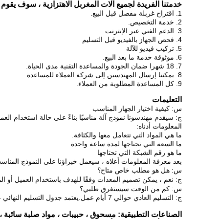
خدمتنا الفريدة لجميع آلات المغربل الاهتزازية ، سوف يقوم
1. اقتراح غربلة مفصل قبل البيع.
2. خدمة التخصيص.
3. الدعم الفني عبر الإنترنت.
4. فحص الجهاز بالفيديو قبل التسليم
5. تركيب فيديو للآلة
6. موثوقة خدمة ما بعد البيع.
7. 18 شهرا ضمان الجودة والمساعدة التقنية مدى الحياة.
8. يمكننا إرسال المهندسين إلى شركة العملاء للمساعدة.
9. كل المساعدة المطلوبة من العملاء.
التعليمات
س: كيفية اختيار الجهاز المناسب
ج: سيقدم مهندسونا نموذج آلة مناسبًا بناءً على حالة استخدام العملا
المعلومات أدناه:
ما هي المواد التي تتعامل معها والكثافة.
ما السعة التي تحتاجها لمدة ساعة واحدة
ما هو رقم الشبكة التي تحتاجها
بعد معرفة المعلومات أعلاه ، سيعمل خبراؤنا على النموذج المنا
س: هل هو مطلب خاص متاح؟
ج: نعم ، يمكن تصميم المعدات وفقًا للهدف باستخدام العميل أو ال
س: كم من الوقت سيستغرق طلبي؟
ج: التسليم العادي حوالي 7 أيام عمل.يعتمد جدول التسليم النهائي على الكمية والأصناف التي طلبتها.
الصناعات التطبيقية: مسحوق ، حبيبات ، مواد صلبة سائبة 