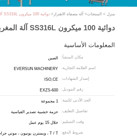
منزل
>
المنتجات
>
آلة مصفاة الاهتزاز
>
دوائية 100 ميكرون SS316L آلة المغربل بالاهتزاز
دوائية 100 ميكرون SS316L آلة المغربل بالاهتزاز
المعلومات الأساسية
مكان المنشأ:
الصين
اسم العلامة التجارية:
EVERSUN MACHINERY
إصدار الشهادات:
ISO,CE
رقم الموديل:
EXZS-600
الحد الأدنى لكمية:
1 مجموعة
تفاصيل التغليف:
حزمة خشبية تصدير القياسية
وقت التسليم:
خلال 15 يوم عمل
شروط الدفع:
T / T ، ويسترن يونيون ، موني جرام ، L / C.