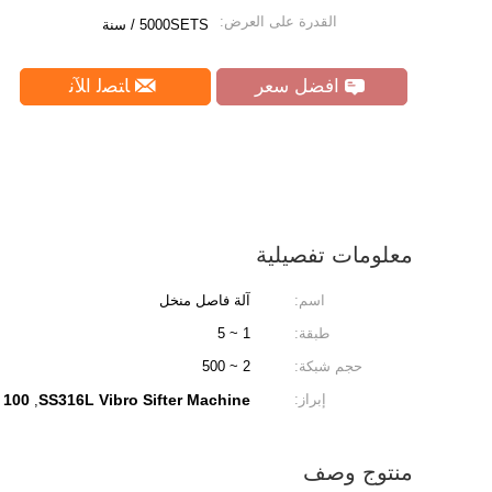
القدرة على العرض:
5000SETS / سنة
افضل سعر
ﺎﺘﺼﻟ ﺍﻶﻧ
معلومات تفصيلية
اسم:
آلة فاصل منخل
طبقة:
1 ~ 5
حجم شبكة:
2 ~ 500
إبراز:
SS316L Vibro Sifter Machine
100 Microns Vibro Sifter Machine
,
منتوج وصف