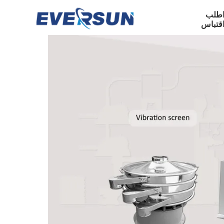
طلب
قتباس