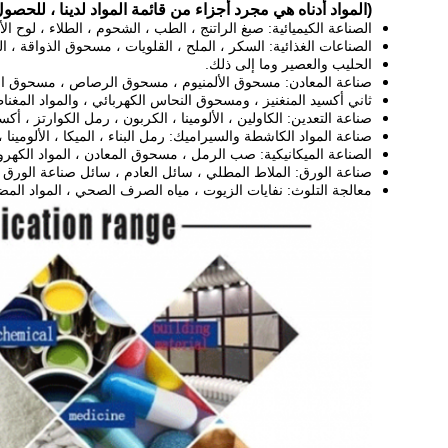
(المواد أدناه هي مجرد أجزاء من قائمة المواد لدينا ، للحصو
الصناعة الكيميائية: صبغ الراتنج ، الطب ، الشحوم ، الطلاء ، لوح ا
الصناعات الغذائية: السكر ، الملح ، القلويات ، مسحوق الذواقة ، 
الحليب والعصير وما إلى ذلك.
صناعة المعادن: مسحوق الألمنيوم ، مسحوق الرصاص ، مسحوق الن
ثاني أكسيد المنغنيز ، ومسحوق النحاس الكهربائي ، والمواد المغناطي
صناعة التعدين: الكاولين ، الألومينا ، الكربون ، رمل الكوارتز ، أكسيد
صناعة المواد الكاشطة والسيراميك: رمل البناء ، الميكا ، الألومينا ،
الصناعة الميكانيكية: صب الرمل ، مسحوق المعادن ، المواد الكهر
صناعة الورق: الملاط المطلي ، سائل العادم ، سائل صناعة الورق 
معالجة التلوث: نفايات الزيوت ، مياه الصرف الصحي ، المواد المضا