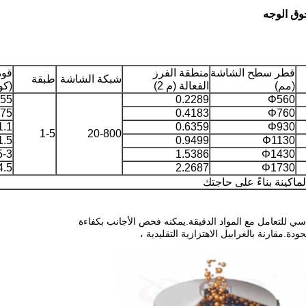
قطر سطح الشاشة
منطقة الفرز
قوة
شبكة الشاشة
طبقة
(مم)
الفعالة (م 2)
(كو
.55
0.2289
Φ560
.75
0.4183
Φ760
1.1
0.6359
Φ930
1-5
20-800
1.5
0.9499
Φ1130
5-3
1.5386
Φ1430
4.5
2.2687
Φ1730
اكينة بناءً على حاجتك
ة.مقارنة بالغرابيل الاهتزازية التقليدية ،