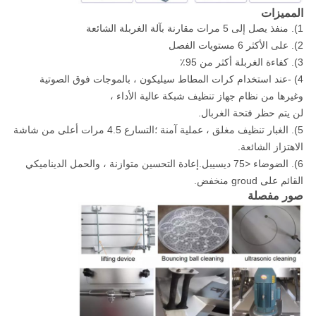
المميزات
1). منفذ يصل إلى 5 مرات مقارنة بآلة الغربلة الشائعة
2). على الأكثر 6 مستويات الفصل
3). كفاءة الغربلة أكثر من 95٪
4) -عند استخدام كرات المطاط سيليكون ، بالموجات فوق الصوتية
وغيرها من نظام جهاز تنظيف شبكة عالية الأداء ،
لن يتم حظر فتحة الغربال.
5). الغبار تنظيف مغلق ، عملية آمنة ؛التسارع 4.5 مرات أعلى من شاشة
الاهتزاز الشائعة.
6). الضوضاء <75 ديسيبل.إعادة التحسين متوازنة ، والحمل الديناميكي
القائم على groud منخفض.
صور مفصلة