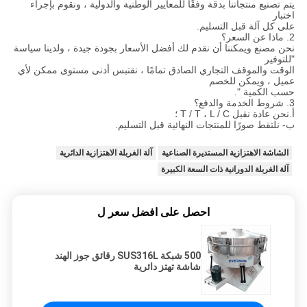
يتم تصنيع منتجاتنا بدقة وفقًا للمعايير الوطنية والدولية ، ونقوم بإجراء
اختبار
على كل آلة قبل التسليم.
2. ماذا عن السعر؟
نحن مصنع ويمكننا أن نقدم لك أفضل الأسعار بجودة جيدة ، ولدينا سياسة
"للتوفير
الوقت والموقف التجاري الصادق تمامًا ، نقتبس أدنى مستوى ممكن لأي
عميل ، ويمكن للخصم
حسب الكمية ".
3. شروط الخدمة والدفع؟
أ.نحن عادة نقبل T / T ، L / C ؛
ب- نلتقط صورًا للمنتجات النهائية قبل التسليم.
الشاشة الاهتزازية المستديرة الصناعية
آلة الغربلة الاهتزازية الدائرية
آلة الغربلة الدورانية ذات السعة الكبيرة
احصل على افضل سعر ل
500 شبكة SUS316L رقائق جوز الهند
شاشة تهتز دائرية