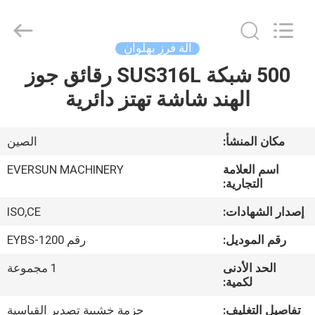
EVERSUN
Machinery
(Henan)
Co.,
Ltd.
آلة فرز بهلوان
All
Rights
Reserved.
500 شبكة SUS316L رقائق جوز
مسكن
الهند شاشة تهتز دائرية
منتجات
مكان المنشأ:
الصين
عرض
اسم العلامة
EVERSUN MACHINERY
الواقع
التجارية:
الافتراضي
إصدار الشهادات:
ISO,CE
رقم الموديل:
رقم EYBS-1200
معلومات
الحد الأدنى
1 مجموعة
عنا
لكمية:
تفاصيل التغليف:
حزمة خشبية تصدير القياسية