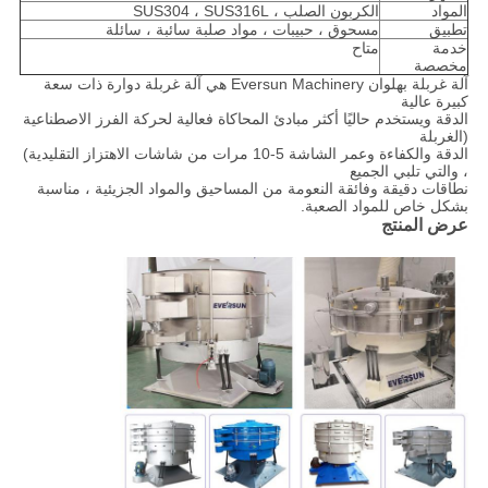
المواد
الكربون الصلب ، SUS304 ، SUS316L
تطبيق
مسحوق ، حبيبات ، مواد صلبة سائبة ، سائلة
خدمة
متاح
مخصصة
آلة غربلة بهلوان Eversun Machinery هي آلة غربلة دوارة ذات سعة
كبيرة عالية
الدقة ويستخدم حاليًا أكثر مبادئ المحاكاة فعالية لحركة الفرز الاصطناعية
(الغربلة
الدقة والكفاءة وعمر الشاشة 5-10 مرات من شاشات الاهتزاز التقليدية)
، والتي تلبي الجميع
نطاقات دقيقة وفائقة النعومة من المساحيق والمواد الجزيئية ، مناسبة
بشكل خاص للمواد الصعبة.
عرض المنتج