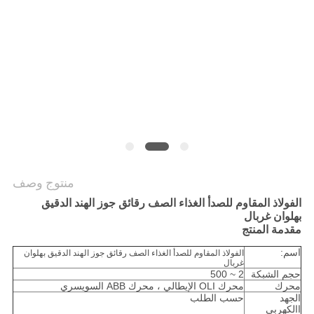
الموقع
سياسة
الخصوصية
منتوج وصف
الفولاذ المقاوم للصدأ الغذاء الصف رقائق جوز الهند الدقيق
بهلوان غربال
مقدمة المنتج
اسم:
الفولاذ المقاوم للصدأ الغذاء الصف رقائق جوز الهند الدقيق بهلوان
غربال
حجم الشبكة
2 ~ 500
محرك
محرك OLI الإيطالي ، محرك ABB السويسري
الجهد
حسب الطلب
االكهربى