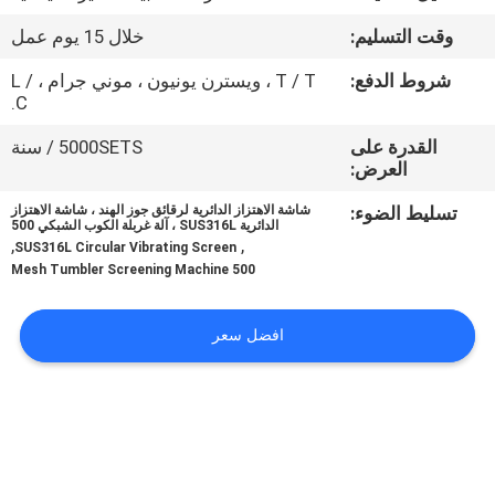
جولة
وقت التسليم:
خلال 15 يوم عمل
في
شروط الدفع:
T / T ، ويسترن يونيون ، موني جرام ، L /
المعمل
C.
القدرة على
5000SETS / سنة
مراقبة
العرض:
الجودة
تسليط الضوء:
شاشة الاهتزاز الدائرية لرقائق جوز الهند ، شاشة الاهتزاز
الدائرية SUS316L ، آلة غربلة الكوب الشبكي 500
,
,
SUS316L Circular Vibrating Screen
اتصل
500 Mesh Tumbler Screening Machine
بنا
افضل سعر
اطلب
اقتباس
خريطة