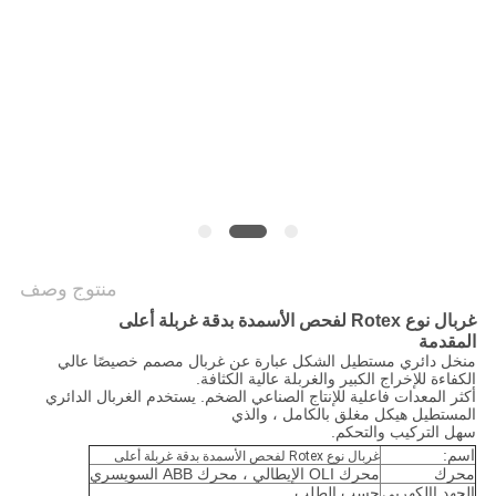
الموقع
سياسة
الخصوصية
منتوج وصف
غربال نوع Rotex لفحص الأسمدة بدقة غربلة أعلى
المقدمة
منخل دائري مستطيل الشكل عبارة عن غربال مصمم خصيصًا عالي
الكفاءة للإخراج الكبير والغربلة عالية الكثافة.
أكثر المعدات فاعلية للإنتاج الصناعي الضخم. يستخدم الغربال الدائري
المستطيل هيكل مغلق بالكامل ، والذي
سهل التركيب والتحكم.
اسم:
غربال نوع Rotex لفحص الأسمدة بدقة غربلة أعلى
محرك
محرك OLI الإيطالي ، محرك ABB السويسري
الجهد االكهربى
حسب الطلب