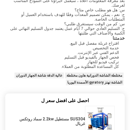
بعد معرفة المعلومات أعلاه ، سيعمل خبراؤنا على النموذج المناسب
لغرضك.
س: هل هو مطلب خاص متاح؟
ج: نعم ، يمكن تصميم المعدات وفقًا للهدف باستخدام العميل أو
المتطلبات الخاصة.
س: كم من الوقت سيستغرق طلبي؟
ج: التسليم العادي حوالي 7 أيام عمل.يعتمد جدول التسليم النهائي على
الكمية والأصناف التي طلبتها
خدمتنا
اقتراح غربلة مفصل قبل البيع.
خدمة التخصيص.
الدعم الفني عبر الإنترنت.
فحص الجهاز بالفيديو قبل التسليم
تركيب فيديو للجهاز
كل المساعدة المطلوبة من العملاء.
مختلطة الشاشة الدورانية هاون مختلطة
عالية الدقة شاشة الجهاز الدوران
الشاشة تهتز gyratory الأسمدة اليوريا
احصل على افضل سعر ل
SUS304 مستطيل 2.2kw سماد روتكس
غربال