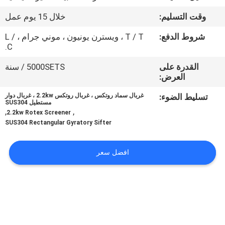
جولة
وقت التسليم:
خلال 15 يوم عمل
في
شروط الدفع:
T / T ، ويسترن يونيون ، موني جرام ، L /
المعمل
C.
القدرة على
5000SETS / سنة
مراقبة
العرض:
الجودة
تسليط الضوء:
غربال سماد روتكس ، غربال روتكس 2.2kw ، غربال دوار
مستطيل SUS304
,
,
2.2kw Rotex Screener
اتصل
SUS304 Rectangular Gyratory Sifter
بنا
افضل سعر
اطلب
اقتباس
خريطة