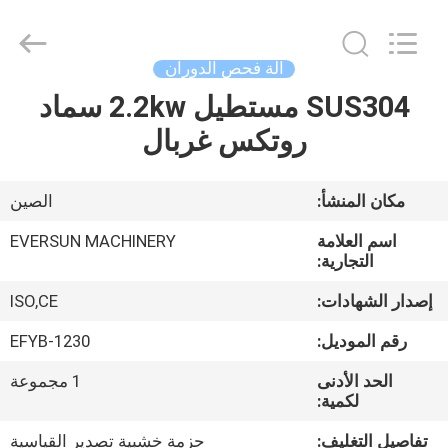
EVERSUN
Machinery
(Henan)
Co.,
Ltd.
آلة فحص الدوران
All
Rights
Reserved.
SUS304 مستطيل 2.2kw سماد
مسكن
روتكس غربال
منتجات
مكان المنشأ:
الصين
عرض
اسم العلامة
EVERSUN MACHINERY
الواقع
التجارية:
الافتراضي
إصدار الشهادات:
ISO,CE
رقم الموديل:
EFYB-1230
معلومات
الحد الأدنى
1 مجموعة
عنا
لكمية:
تفاصيل التغليف:
حزمة خشبية تصدير القياسية