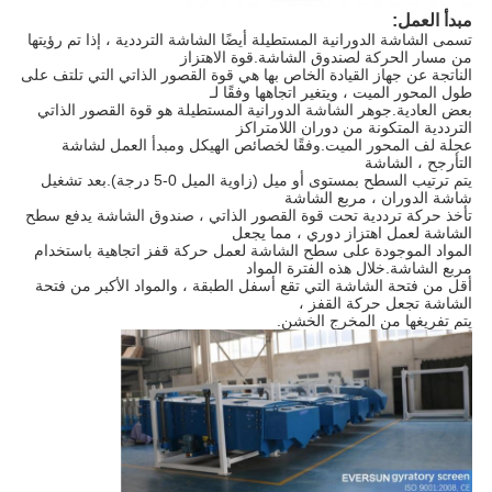
مبدأ العمل:
تسمى الشاشة الدورانية المستطيلة أيضًا الشاشة الترددية ، إذا تم رؤيتها
من مسار الحركة لصندوق الشاشة.قوة الاهتزاز
الناتجة عن جهاز القيادة الخاص بها هي قوة القصور الذاتي التي تلتف على
طول المحور الميت ، ويتغير اتجاهها وفقًا لـ
بعض العادية.جوهر الشاشة الدورانية المستطيلة هو قوة القصور الذاتي
الترددية المتكونة من دوران اللامتراكز
عجلة لف المحور الميت.وفقًا لخصائص الهيكل ومبدأ العمل لشاشة
التأرجح ، الشاشة
يتم ترتيب السطح بمستوى أو ميل (زاوية الميل 0-5 درجة).بعد تشغيل
شاشة الدوران ، مربع الشاشة
تأخذ حركة ترددية تحت قوة القصور الذاتي ، صندوق الشاشة يدفع سطح
الشاشة لعمل اهتزاز دوري ، مما يجعل
المواد الموجودة على سطح الشاشة لعمل حركة قفز اتجاهية باستخدام
مربع الشاشة.خلال هذه الفترة المواد
أقل من فتحة الشاشة التي تقع أسفل الطبقة ، والمواد الأكبر من فتحة
الشاشة تجعل حركة القفز ،
يتم تفريغها من المخرج الخشن.