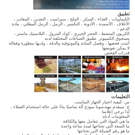
تطبيق
الكيماويات ، الغذاء ، السكر ، الملح ، سيراميت ، التعدين ، المعادن ،
الأعلاف ، الأسمدة ، الأدوية ، التكسير ، الرمل ، الرمل المطلي ، مادة
الدعم ،
الكربون المنشط ، الحجر الجيري ، كوك البترول ، البلاستيك ماستر ،
مسحوق الكمبيوتر. تطبيق الصناعات المختلفة لديه
أثبتت فحصها ، وفصل المتانة والموثوقية والدقة ، ولديها متطورة وفعالة
لا يمكن تعويضها
قدرات الفحص.
التعليمات
س: كيفية اختيار الجهاز المناسب
ج: سيقدم مهندسونا نموذج آلة مناسبًا بناءً على حالة استخدام العملاء ،
لذا يرجى إعلامنا
المعلومات أدناه:
ما هي المواد التي تتعامل معها والكثافة.
ما السعة التي تحتاجها لمدة ساعة واحدة
ما هو رقم الشبكة التي تحتاجها