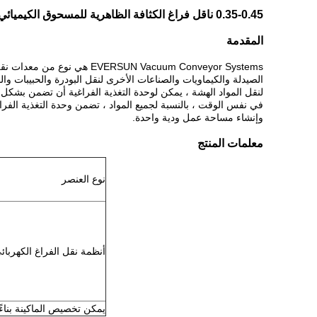
0.35-0.45 ناقل فراغ الكثافة الظاهرية للمسحوق الكيميائي
المقدمة
EVERSUN Vacuum Conveyor Systems هي نوع من معدات نقل الفراغ المتقدمة.يستخدم على نطاق واسع في الطعام ،
الصيدلة والكيماويات والصناعات الأخرى لنقل البودرة والحبيبات وال
لنقل المواد الهشة ، يمكن لوحدة التغذية الفراغية أن تضمن بشكل 
في نفس الوقت ، بالنسبة لجميع المواد ، تضمن وحدة التغذية الفرا
وإنشاء مساحة عمل ودية واحدة.
معلمات المنتج
نوع العنصر
أنظمة نقل الفراغ الكهربائ
يمكن تخصيص الماكينة بناء