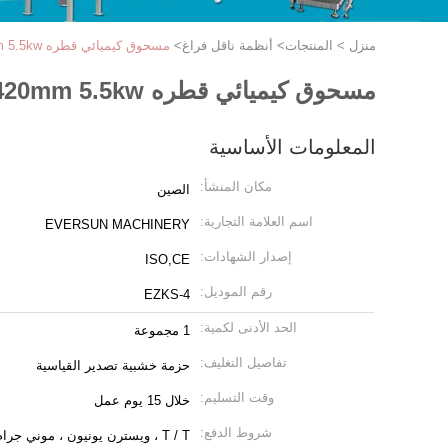
منزل
>
المنتجات
>
أنظمة ناقل فراغ
>
مسحوق كيميائي قطره 420mm 5.5kw ناقل فراغ
مسحوق كيميائي قطره 420mm 5.5kw ناقل فراغ
المعلومات الأساسية
مكان المنشأ:
الصين
اسم العلامة التجارية:
EVERSUN MACHINERY
إصدار الشهادات:
ISO,CE
رقم الموديل:
EZKS-4
الحد الأدنى لكمية:
1 مجموعة
تفاصيل التغليف:
حزمة خشبية تصدير القياسية
وقت التسليم:
خلال 15 يوم عمل
شروط الدفع:
T / T ، ويسترن يونيون ، موني جرام ، L / C.