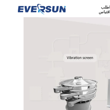
طلب
قتباس