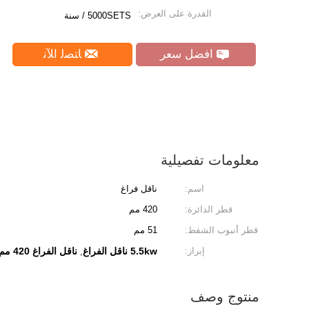
القدرة على العرض:
5000SETS / سنة
افضل سعر
ﺎﺘﺼﻟ ﺍﻶﻧ
معلومات تفصيلية
اسم:
ناقل فراغ
قطر الدائرة:
420 مم
قطر أنبوب الشفط:
51 مم
إبراز:
5.5kw ناقل الفراغ
ناقل الفراغ 420 مم
,
منتوج وصف