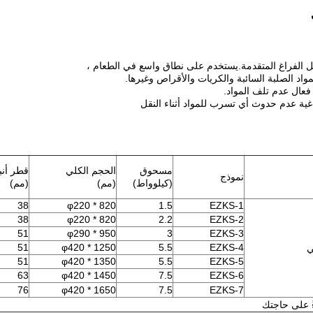
مواد الصلبة السائبة والكريات والأقراص وغيرها.
فعال عدم تلف المواد.
غية عدم حدوث أي تسرب للمواد أثناء النقل
مسحوق
الحجم الكلي
قطر أن
نموذج
(كيلوواط)
(مم)
(مم)
38
φ220 * 820
1.5
EZKS-1
38
φ220 * 820
2.2
EZKS-2
51
φ290 * 950
3
EZKS-3
51
φ420 * 1250
5.5
EZKS-4
ي
51
φ420 * 1350
5.5
EZKS-5
63
φ420 * 1450
7.5
EZKS-6
76
φ420 * 1650
7.5
EZKS-7
ً على حاجتك