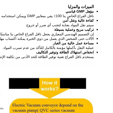
الميزات والمزايا
مؤهل GMP قياسي
ناقل الفراغ الخاص بنا 100٪ يفي بمعايير GMP ويمكن استخدامه في الصناعات ذات الصلة ، مثل الأغذية ، والصيدلة ، إلخ.
كفاءة عالية ونقل آمن
سيتم نقل المواد بعناية لتجنب أي ضرر أو جروح.
تركيب مريح وعملية بسيطة
إن التصميم الهندسي المعياري يجعل ناقل الفراغ الخاص بنا مناسبًا ج
الآلات.حتى الشخص الذي يعمل من ذوي الخبرة يمكنه اكتساب مها
مساحة عمل خالية من الغبار
عملية النقل بأكملها مؤمنة بالكامل للتأكد من عدم تسرب المواد.
انخفاض استهلاك الطاقة وتوفير التكاليف
يستخدم ناقل الفراغ تقنية توفير الطاقة للحد الأدنى من تكلفة الإنت