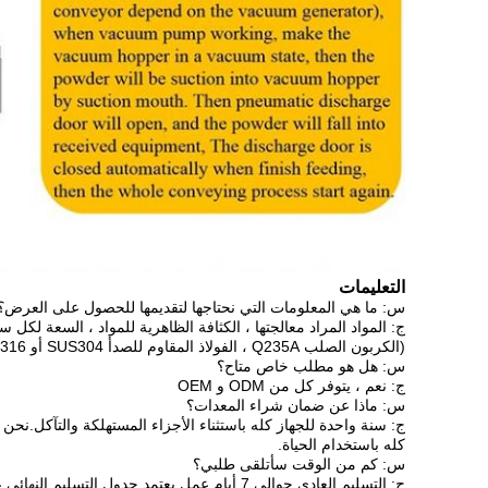
التعليمات
س: ما هي المعلومات التي نحتاجها لتقديمها للحصول على العرض؟
ج: المواد المراد معالجتها ، الكثافة الظاهرية للمواد ، السعة لكل سا
(الكربون الصلب Q235A ، الفولاذ المقاوم للصدأ SUS304 أو SUS316 ، إلخ.) ، الجهد والتردد (هرتز) ، إلخ.
س: هل هو مطلب خاص متاح؟
ج: نعم ، يتوفر كل من ODM و OEM
س: ماذا عن ضمان شراء المعدات؟
ج: سنة واحدة للجهاز كله باستثناء الأجزاء المستهلكة والتآكل.نحن 
كله باستخدام الحياة.
س: كم من الوقت سأتلقى طلبي؟
ج: التسليم العادي حوالي 7 أيام عمل.يعتمد جدول التسليم النهائي على الكمية والأصناف التي طلبتها.