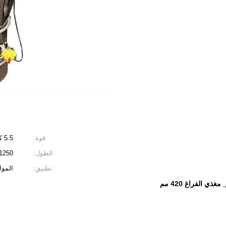
قوة:
5.5 كيلو وات
الطول:
1250 مم
تطبيق:
الموا
مغذي الفراغ 420 مم
,