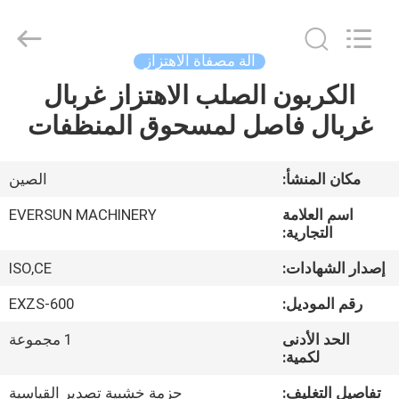
EVERSUN
Machinery
(Henan)
Co.,
Ltd.
آلة مصفاة الاهتزاز
All
Rights
Reserved.
الكربون الصلب الاهتزاز غربال
مسكن
غربال فاصل لمسحوق المنظفات
منتجات
مكان المنشأ:
الصين
عرض
اسم العلامة
EVERSUN MACHINERY
الواقع
التجارية:
الافتراضي
إصدار الشهادات:
ISO,CE
رقم الموديل:
EXZS-600
معلومات
الحد الأدنى
1 مجموعة
عنا
لكمية:
تفاصيل التغليف:
حزمة خشبية تصدير القياسية