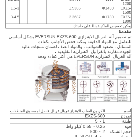
1200
1.5-3
1.5386
Φ1430
EXZS-
1500
3-4.5
2.2687
Φ1730
EXZS-
1800
يمكن تخصيص الماكينة بناءً على حاجتك
مقدمة
تم تصميم آلة الغربال الاهتزازي EVERSUN EXZS-600 بشكل أساسي
للتعامل مع المواد الدقيقة.يمكنه فحص الأجانب بكفاءة
المسائل ، تصفية الشوائب ، والمواد الصف لضمان منتجات عالية
الجودة.مقارنة بالغرابيل الاهتزازية التقليدية ،
آلة الغربال الاهتزازية EVERSUN هي أكثر كفاءة ودقة.
اسم:
الكربون الصلب الاهتزاز غربال غربال فاصل لمسحوق المنظفات
نموذج
EXZS-600
طبقة
1 ~ 5
قوة
0.25 ~ 0.55 كيلو واط
حجم الشبكة
2 ~ 500
محرك
محرك OLI الإيطالي