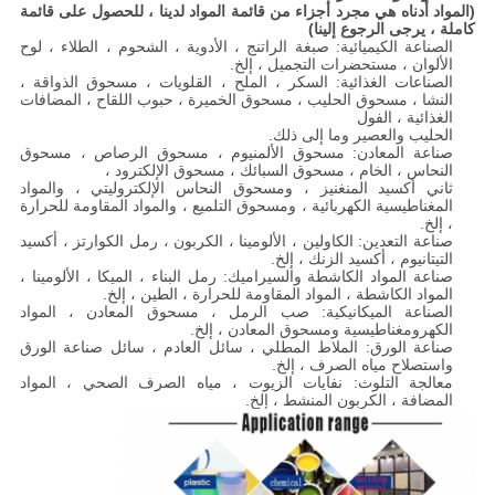
(المواد أدناه هي مجرد أجزاء من قائمة المواد لدينا ، للحصول على قائمة
كاملة ، يرجى الرجوع إلينا)
الصناعة الكيميائية: صبغة الراتنج ، الأدوية ، الشحوم ، الطلاء ، لوح
الألوان ، مستحضرات التجميل ، إلخ.
الصناعات الغذائية: السكر ، الملح ، القلويات ، مسحوق الذواقة ،
النشا ، مسحوق الحليب ، مسحوق الخميرة ، حبوب اللقاح ، المضافات
الغذائية ، الفول
الحليب والعصير وما إلى ذلك.
صناعة المعادن: مسحوق الألمنيوم ، مسحوق الرصاص ، مسحوق
النحاس ، الخام ، مسحوق السبائك ، مسحوق الإلكترود ،
ثاني أكسيد المنغنيز ، ومسحوق النحاس الإلكتروليتي ، والمواد
المغناطيسية الكهربائية ، ومسحوق التلميع ، والمواد المقاومة للحرارة
، إلخ.
صناعة التعدين: الكاولين ، الألومينا ، الكربون ، رمل الكوارتز ، أكسيد
التيتانيوم ، أكسيد الزنك ، إلخ.
صناعة المواد الكاشطة والسيراميك: رمل البناء ، الميكا ، الألومينا ،
المواد الكاشطة ، المواد المقاومة للحرارة ، الطين ، إلخ.
الصناعة الميكانيكية: صب الرمل ، مسحوق المعادن ، المواد
الكهرومغناطيسية ومسحوق المعادن ، إلخ.
صناعة الورق: الملاط المطلي ، سائل العادم ، سائل صناعة الورق
واستصلاح مياه الصرف ، إلخ.
معالجة التلوث: نفايات الزيوت ، مياه الصرف الصحي ، المواد
المضافة ، الكربون المنشط ، إلخ.