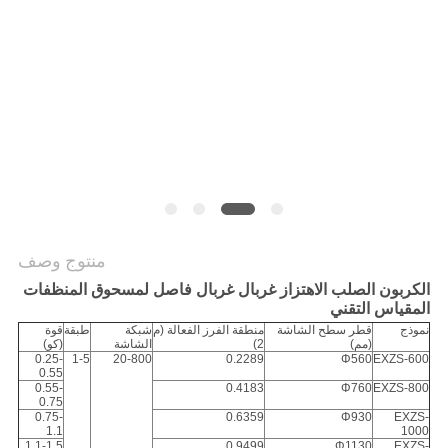
الموقع
سياسة
الخصوصية
منتوج وصف
الكربون الصلب الاهتزاز غربال غربال فاصل لمسحوق المنظفات
المقياس التقني
نموذج
قطر سطح الشاشة
منطقة الفرز الفعالة (م
شبكة
طبقة
قوة
(مم)
2)
الشاشة
(كو)
0.25-
1-5
20-800
0.2289
Φ560
EXZS-600
0.55
0.55-
0.4183
Φ760
EXZS-800
0.75
0.75-
0.6359
Φ930
EXZS-
1.1
1000
1.1-1.5
0.9499
Φ1130
EXZS-