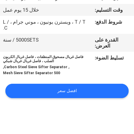
جولة
وقت التسليم:
خلال 15 يوم عمل
في
شروط الدفع:
T / T ، ويسترن يونيون ، موني جرام ، L /
المعمل
C.
القدرة على
5000SETS / سنة
مراقبة
العرض:
الجودة
تسليط الضوء:
فاصل غربال مسحوق المنظفات ، فاصل غربال الكربون
الصلب ، فاصل غربال غربال شبكي
,
,
Carbon Steel Sieve Sifter Separator
اتصل
500 Mesh Sieve Sifter Separator
بنا
افضل سعر
اطلب
اقتباس
خريطة