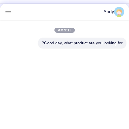
High-Frequency Screen for Fine Material Processing in Mining
Andy
and Building Materials
شاشة عالية التردد لتصنيف المواد الدقيقة آلة الغربال الاهتزازي
9:13 AM
شاشة عالية التردد مع معايير اهتزاز قابلة للتعديل للفحص الدقيق
Good day, what product are you looking for?
فئات شعبية
جميع
آلة فحص الدوران
آلة الغربلة الاهتزازية
مفرغ الحقيبة السائبة
آلة فرز بهلوان
آلة خلاط الشريط
أنظمة ناقل فراغ
آلة طاحن طاحونة
آلة النخل المسحوق