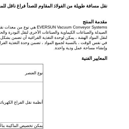
نقل مسافة طويلة من الفولاذ المقاوم للصدأ فراغ ناقل لل
مقدمة المنتج
EVERSUN Vacuum Conveyor Systems هي نوع من معدات نقل الفراغ المتقدمة.يستخدم على نطاق واسع في الطعام ،
الصيدلة والصناعات الكيماوية والصناعات الأخرى لنقل البودرة والحب
لنقل المواد الهشة ، يمكن لوحدة التغذية الفراغية أن تضمن بشكل 
في نفس الوقت ، بالنسبة لجميع المواد ، تضمن وحدة التغذية الفرا
وإنشاء مساحة عمل ودية واحدة.
المعايير الفنية
نوع العنصر
أنظمة نقل الفراغ الكهربائ
يمكن تخصيص الماكينة بناء