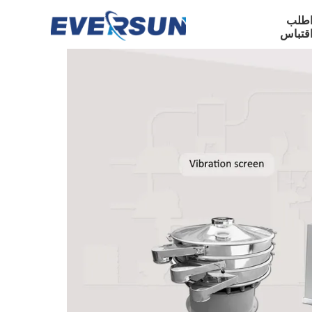
طلب
قتباس