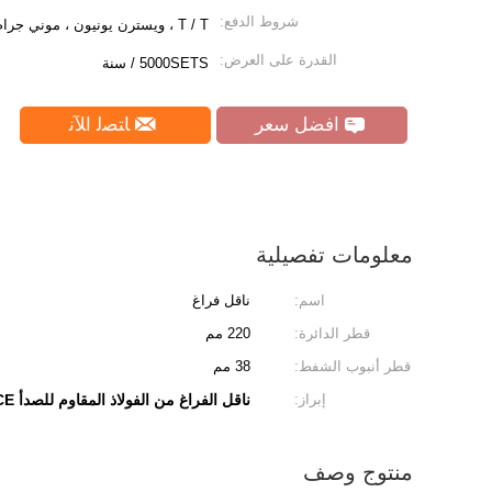
شروط الدفع:
T / T ، ويسترن يونيون ، موني جرام ، L / C.
القدرة على العرض:
5000SETS / سنة
افضل سعر
ﺎﺘﺼﻟ ﺍﻶﻧ
معلومات تفصيلية
اسم:
ناقل فراغ
قطر الدائرة:
220 مم
قطر أنبوب الشفط:
38 مم
إبراز:
ناقل الفراغ من الفولاذ المقاوم للصدأ CE
منتوج وصف