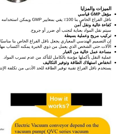
الميزات والمزايا
مؤهل GMP قياسي
ناقل الفراغ الخاص بنا 100٪ يفي بمعايير GMP ويمكن استخدامه في الصناعات ذات الصلة ، مثل الأغذية والصيدلة وما إلى ذلك.
كفاءة عالية ونقل آمن
سيتم نقل المواد بعناية لتجنب أي ضرر أو جروح.
تركيب مريح وعملية بسيطة
إن التصميم الهندسي المعياري يجعل ناقل الفراغ الخاص بنا مناسبًا ج
الآلات.حتى الشخص الذي يعمل من ذوي الخبرة يمكنه اكتساب مها
مساحة عمل خالية من الغبار
عملية النقل بأكملها مؤمنة بالكامل للتأكد من عدم تسرب المواد.
انخفاض استهلاك الطاقة وتوفير التكاليف
يستخدم ناقل الفراغ تقنية توفير الطاقة للحد الأدنى من تكلفة الإنت