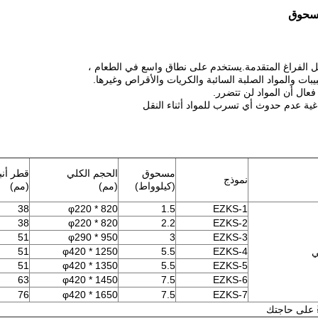
مسحوق
يبات والمواد الصلبة السائبة والكريات والأقراص وغيرها.
فعال أن المواد لن تتضرر.
غية عدم حدوث أي تسرب للمواد أثناء النقل
مسحوق
الحجم الكلي
قطر أن
نموذج
(كيلوواط)
(مم)
(مم)
38
φ220 * 820
1.5
EZKS-1
38
φ220 * 820
2.2
EZKS-2
51
φ290 * 950
3
EZKS-3
51
φ420 * 1250
5.5
EZKS-4
ي
51
φ420 * 1350
5.5
EZKS-5
63
φ420 * 1450
7.5
EZKS-6
76
φ420 * 1650
7.5
EZKS-7
ً على حاجتك