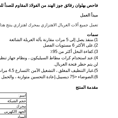
فاحص بهلوان رقائق جوز الهند من الفولاذ المقاوم للصدأ لل
مبدأ العمل
تعمل جميع آلات الغربال الاهتزازي بمحرك اهتزازي ينتج هذا
سمات
1).منفذ يصل إلى 5 مرات مقارنة بآلة الغربلة الشائعة
2).على الأكثر 6 مستويات الفصل
3).كفاءة النخل أكثر من 95٪
4).عند استخدام كرات مطاط السيليكون ، ونظام جهاز تنظيف الشبكة بالموجات فوق الصوتية وغيرها من الأجهزة عالية الأداء ،
لن يتم حظر فتحة الغربال.
5).غبار التنظيف المغلق ، التشغيل الآمن ؛التسارع 4.5 مرات أعلى من شاشة الاهتزاز الشائعة.
6).الضوضاء <75 ديسيبل.إعادة التحسين متوازنة ، والحمل الديناميكي القائم على الطعن منخفض.
مقدمة المنتج
اسم:
حجم الشبكة
محرك
الجهد االكهربى
المواد