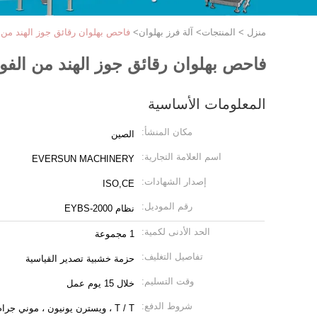
منزل
>
المنتجات
>
آلة فرز بهلوان
>
فاحص بهلوان رقائق جوز الهند من ا
فاحص بهلوان رقائق جوز الهند من الفول
المعلومات الأساسية
مكان المنشأ:
الصين
اسم العلامة التجارية:
EVERSUN MACHINERY
إصدار الشهادات:
ISO,CE
رقم الموديل:
نظام EYBS-2000
الحد الأدنى لكمية:
1 مجموعة
تفاصيل التغليف:
حزمة خشبية تصدير القياسية
وقت التسليم:
خلال 15 يوم عمل
شروط الدفع:
T / T ، ويسترن يونيون ، موني جرام ، L / C.