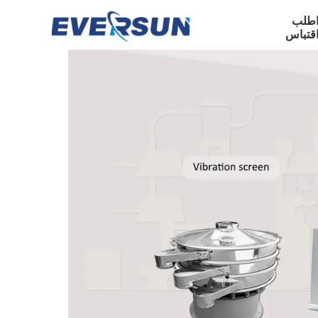
طلب
قتباس