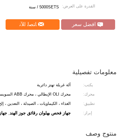
القدرة على العرض:
5000SETS / سنة
افضل سعر
ﺎﺘﺼﻟ ﺍﻶﻧ
معلومات تفصيلية
يكتب:
آلة غربلة تهتز دائرية
محرك:
محرك OLI الإيطالي ، محرك ABB السويسري
تطبيق:
الغذاء ، الكيماويات ، الصيدلة ، التعدين ، إلخ
إبراز:
جهاز فحص بهلوان رقائق جوز الهند
جهاز
,
منتوج وصف