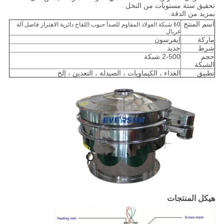
تحقيق ستة مستويات من النخل
بمزيد من الدقة.
اسم المنتج
60 شبكة الفولاذ المقاوم للصدأ حبوب اللقاح دائرية الاهتزاز فاصل آلة
غربال
ماركة
إيفرسون
شرط
جديد
حجم
2-500 شبكة
الشبكة
تطبيق
الغذاء ، الكيماويات ، الصيدلة ، التعدين ، إلخ
هيكل المنتجات