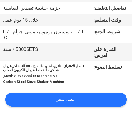
جولة
تفاصيل التغليف:
حزمة خشبية تصدير القياسية
في
وقت التسليم:
خلال 15 يوم عمل
المعمل
شروط الدفع:
T / T ، ويسترن يونيون ، موني جرام ، L /
C.
مراقبة
القدرة على
5000SETS / سنة
الجودة
العرض:
تسليط الضوء:
فاصل الاهتزاز الدائري لحبوب اللقاح ، 60 آلة شاكر غربال
اتصل
شبكي ، آلة خلط غربال الكربون الصلب
,
,
60 Mesh Sieve Shaker Machine
بنا
Carbon Steel Sieve Shaker Machine
اطلب
افضل سعر
اقتباس
خريطة