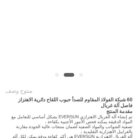
الموقع
سياسة
الخصوصية
منتوج وصف
60 شبكة الفولاذ المقاوم للصدأ حبوب اللقاح دائرية الاهتزاز
فاصل آلة غربال
مقدمة المنتج
تم إنشاء آلة الغربال الاهتزازي EVERSUN بشكل أساسي للتعامل مع
المواد الدقيقة.يمكنه فحص الأمور الأجنبية بكفاءة ،
تصفية الشوائب والمواد الصفية لضمان منتجات عالية الجودة.مقارنة
بالغرابيل الاهتزازية التقليدية ،
آلة الغربال الاهتزازية EVERSUN هي أكثر كفاءة ودقة.يمكن لكل آلة