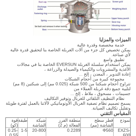
الميزات والمزايا
خدمة مخصصة وقدرة عالية
يمكن تخصيص كل جزء من آلات الغربلة الخاصة بنا لتحقيق قدرة عالية
لأي صناعة.
تطبيق واسع
يمكن استخدام سلسلة الغربلة EVERSUN الخاصة بنا في مجالات
الأغذية والمشروبات والكيمياء والصيدلة والزراعة ،
إعادة التدوير ، المعدن ، إلخ ...
مجموعة كبيرة من أحجام الشبكات
تتراوح أحجام شبكتنا من 500 شبكة (0.025 مم) إلى شبكتين (8 مم)
لتلبية جميع دقة غربلة العملاء من
جسيمات ، مسحوق ، ملاط ​​، إلخ ...
نظام التنظيف التلقائي للغربال وتوفير التكاليف
يسمح تصميم نظام تصفية الغربال الأوتوماتيكي لآلاتنا بالعمل لفترة طويلة
وتقليل تكاليف الصيانة.
المقياس التقني
نموذج
قطر سطح
منطقة الفرز
شبكة
طبقة
قوة
الشاشة (مم)
الفعالة (م 2)
الشاشة
(كو)
0.25-
1-5
20-800
0.2289
Φ560
EXZS-
0.55
600