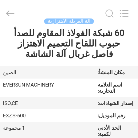
EVERSUN
Machinery
(Henan)
Co.,
Ltd.
آلة الغربلة الاهتزازية
All
Rights
Reserved.
60 شبكة الفولاذ المقاوم للصدأ
مسكن
حبوب اللقاح التعميم الاهتزاز
منتجات
فاصل غربال آلة الشاشة
عرض
مكان المنشأ:
الصين
الواقع
اسم العلامة
EVERSUN MACHINERY
الافتراضي
التجارية:
إصدار الشهادات:
ISO,CE
معلومات
رقم الموديل:
EXZS-600
عنا
الحد الأدنى
1 مجموعة
لكمية: