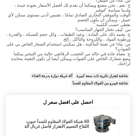
س: ماذا عن السعر؟
ج: نعم ، نحن مصنع ويمكننا أن نقدم لك أفضل الأسعار بجودة جيدة ،
ولدينا سياسة "لتوفير
الوقت والموقف التجاري الصادق تمامًا ، نقتبس أدنى مستوى ممكن لأي
عميل ، ويمكن أن يكون الخصم
تعطى حسب الكمية ".
س: كيف تختار الجهاز المناسب؟
ج: يعتمد ذلك على المادة ، وعدد الطبقات ، وكل حجم للشبكة ، والقدرة ،
ورطوبة المواد ، واللزوجة والتآكل ، إلخ.
س: ماذا عن تعبئة الماكينة ، هل يمكنني استخدام الشعار الخاص بي على
العبوات؟
ج: معبأة عادة في حالة من الخشب الرقائقي خالية من التبخير.يمكننا
وضع شعارك الخاص على العبوات.ويمكن أيضا أن تكون التعبئة محايدة
لراحتك.
شاشة اهتزاز دائرية ذات سعة كبيرة
آلة غربلة دوارة بدرجة الغذاء
شاشة فيبرو من الفولاذ المقاوم للصدأ
احصل على افضل سعر ل
60 شبكة الفولاذ المقاوم للصدأ حبوب
اللقاح التعميم الاهتزاز فاصل غربال آلة
الشاشة