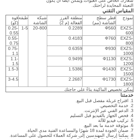
شعارك الخاص على العبوات.ويمكن أيضا أن يكون
التعبئة المحايدة لراحتك.
المقياس التقني
نموذج
قطر سطح
منطقة الفرز
شبكة
طبقة
قوة
الشاشة (مم)
الفعالة (م 2)
الشاشة
(كو)
0.25-
1-5
20-800
0.2289
Φ560
EXZS-
0.55
600
0.55-
0.4183
Φ760
EXZS-
0.75
800
0.75-
0.6359
Φ930
EXZS-
1.1
1000
1.1-
0.9499
Φ1130
EXZS-
1.5
1200
1.5-3
1.5386
Φ1430
EXZS-
1500
3-4.5
2.2687
Φ1730
EXZS-
1800
يمكن تخصيص الماكينة بناءً على حاجتك
خدمتنا
1. اقتراح غربلة مفصل قبل البيع.
2. خدمة التخصيص.
3. الدعم الفني عبر الإنترنت.
4. فحص الجهاز بالفيديو قبل التسليم
5. تركيب فيديو للآلة
6. موثوقة خدمة ما بعد البيع.
7. ضمان الجودة لمدة 18 شهرًا والمساعدة الفنية مدى الحياة.
8. يمكننا إرسال المهندسين إلى شركة العملاء للحصول على المساعدة.