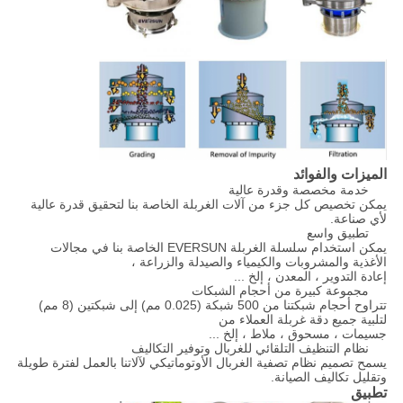
الميزات والفوائد
خدمة مخصصة وقدرة عالية
يمكن تخصيص كل جزء من آلات الغربلة الخاصة بنا لتحقيق قدرة عالية
لأي صناعة.
تطبيق واسع
يمكن استخدام سلسلة الغربلة EVERSUN الخاصة بنا في مجالات
الأغذية والمشروبات والكيمياء والصيدلة والزراعة ،
إعادة التدوير ، المعدن ، إلخ ...
مجموعة كبيرة من أحجام الشبكات
تتراوح أحجام شبكتنا من 500 شبكة (0.025 مم) إلى شبكتين (8 مم)
لتلبية جميع دقة غربلة العملاء من
جسيمات ، مسحوق ، ملاط ​​، إلخ ...
نظام التنظيف التلقائي للغربال وتوفير التكاليف
يسمح تصميم نظام تصفية الغربال الأوتوماتيكي لآلاتنا بالعمل لفترة طويلة
وتقليل تكاليف الصيانة.
تطبيق