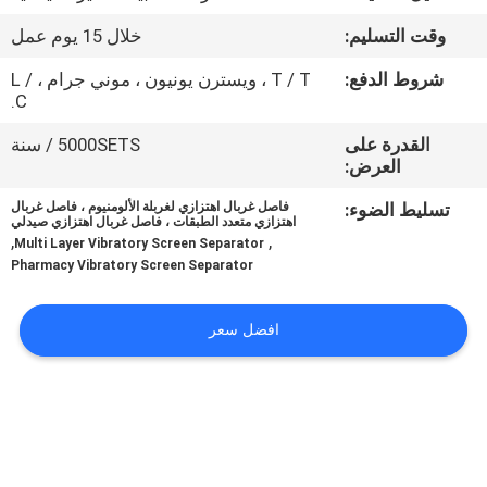
جولة
وقت التسليم:
خلال 15 يوم عمل
في
شروط الدفع:
T / T ، ويسترن يونيون ، موني جرام ، L /
المعمل
C.
القدرة على
5000SETS / سنة
مراقبة
العرض:
الجودة
تسليط الضوء:
فاصل غربال اهتزازي لغربلة الألومنيوم ، فاصل غربال
اهتزازي متعدد الطبقات ، فاصل غربال اهتزازي صيدلي
,
,
Multi Layer Vibratory Screen Separator
اتصل
Pharmacy Vibratory Screen Separator
بنا
افضل سعر
اطلب
اقتباس
خريطة