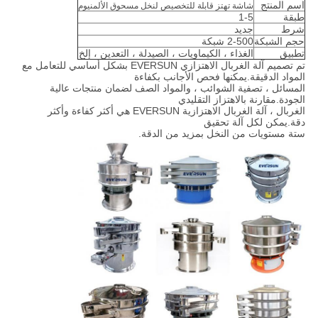
اسم المنتج
شاشة تهتز قابلة للتخصيص لنخل مسحوق الألمنيوم
طبقة
1-5
شرط
جديد
حجم الشبكة
2-500 شبكة
تطبيق
الغذاء ، الكيماويات ، الصيدلة ، التعدين ، إلخ
تم تصميم آلة الغربال الاهتزازي EVERSUN بشكل أساسي للتعامل مع
المواد الدقيقة.يمكنها فحص الأجانب بكفاءة
المسائل ، تصفية الشوائب ، والمواد الصف لضمان منتجات عالية
الجودة.مقارنة بالاهتزاز التقليدي
الغربال ، آلة الغربال الاهتزازية EVERSUN هي أكثر كفاءة وأكثر
دقة.يمكن لكل آلة تحقيق
ستة مستويات من النخل بمزيد من الدقة.