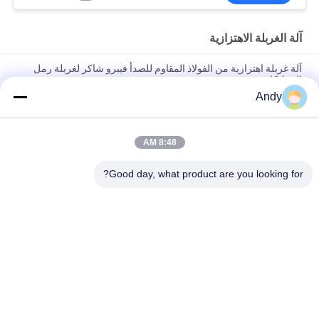
آلة الغربلة الاهتزازية
آلة غربلة اهتزازية من الفولاذ المقاوم للصدأ فيبرو شاكر لغربلة رمل
السيليكا
Andy
آلة الفحص الاهتزازية باستخدام حركة المواد على سطح الشاشة لفصل
المواد الدقيقة والقاسية
8:48 AM
آلة الفحص الاهتزازية ذات مسار حركة ثلاثي الأبعاد لفحص المواد الحبيبية
والمسحوقة
Good day, what product are you looking for?
فئات شعبية
جميع
آلة فحص الدوران
آلة الغربلة الاهتزازية
مفرغ الحقيبة السائبة
آلة فرز بهلوان