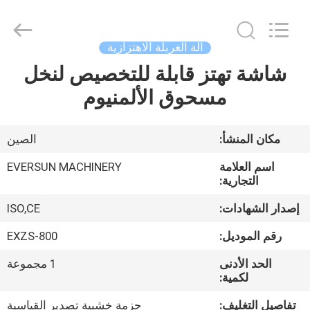
EVERSUN
Machinery
(Henan)
Co.,
Ltd.
آلة الغربلة الاهتزازية
All
Rights
Reserved.
شاشة تهتز قابلة للتخصيص لنخل
مسكن
مسحوق الألمنيوم
منتجات
مكان المنشأ:
الصين
عرض
اسم العلامة
EVERSUN MACHINERY
الواقع
التجارية:
الافتراضي
إصدار الشهادات:
ISO,CE
رقم الموديل:
EXZS-800
معلومات
الحد الأدنى
1 مجموعة
عنا
لكمية:
تفاصيل التغليف:
حزمة خشبية تصدير القياسية