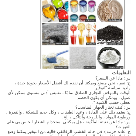
التعليمات
س: ماذا عن السعر؟
ج: نعم ، نحن مصنع ويمكننا أن نقدم لك أفضل الأسعار بجودة جيدة ،
ولدينا سياسة "لتوفير
الوقت والموقف التجاري الصادق تمامًا ، نقتبس أدنى مستوى ممكن لأي
عميل ، ويمكن أن يكون الخصم
تعطى حسب الكمية ".
س: كيف تختار الجهاز المناسب؟
ج: يعتمد ذلك على المادة ، وعدد الطبقات ، وكل حجم للشبكة ، والقدرة ،
ورطوبة المواد ، واللزوجة والتآكل ، إلخ.
س: ماذا عن تعبئة الماكينة ، هل يمكنني استخدام الشعار الخاص بي على
العبوات؟
ج: عادة حزمة
إد في حالة الخشب الرقائقي خالية من التبخير.يمكننا وضع