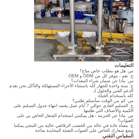
التعليمات
س: هل هو مطلب خاص متاح؟
ج: نعم ، يتوفر كل من ODM و OEM
س: ماذا عن ضمان شراء المعدات؟
ج: سنة واحدة للجهاز كله باستثناء الأجزاء المستهلكة والتآكل.نحن نقدم
الدعم الفني والحلول لـ
كله باستخدام الحياة.
س: كم من الوقت سأستلم طلبي؟
ج: التسليم العادي حوالي 7 أيام عمل.يعتمد انتهاء جدول التسليم على
الكمية والأصناف التي طلبتها.
س: ماذا عن الحزمة ، هل يمكنني استخدام الشعار الخاص بي على
العبوات؟
ج: معبأة عادة في حالة من الخشب الرقائقي خالية من التبخير.يمكننا
وضع شعارك الخاص على العبوات.التعبئة المحايدة متاحة.
المقياس التقني