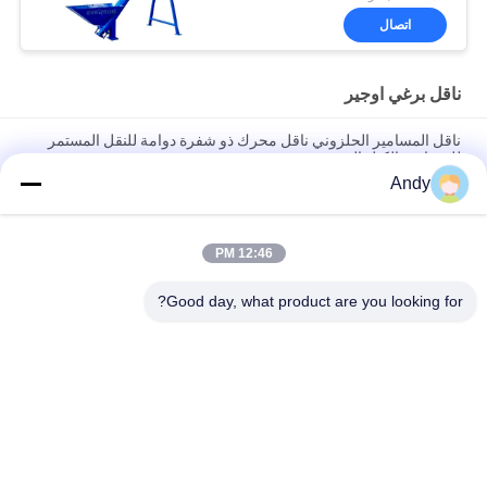
اتصال
ناقل برغي اوجير
ناقل المسامير الحلزوني ناقل محرك ذو شفرة دوامة للنقل المستمر
للحبيبات والكتل الصغيرة
Andy
ناقل المسامير الحلزوني ناقل محرك ذو شفرة دوامة للنقل المستمر
للحبيبات والكتل الصغيرة
12:46 PM
آلات نقل مستمرة باستخدام شفرات دوامة لنقل المواد المستقرة
والاتجاهية
Good day, what product are you looking for?
فئات شعبية
جميع
آلة فحص الدوران
آلة الغربلة الاهتزازية
مفرغ الحقيبة السائبة
آلة فرز بهلوان