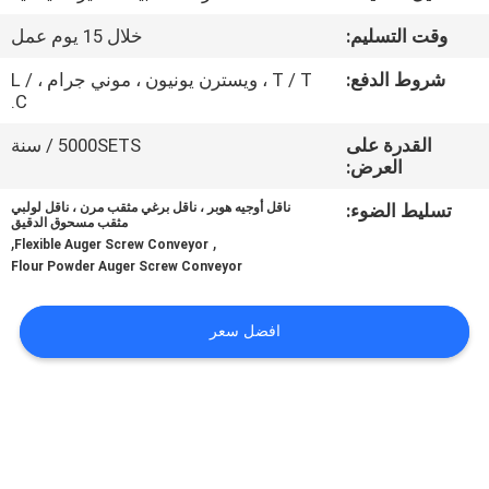
جولة
وقت التسليم:
خلال 15 يوم عمل
في
شروط الدفع:
T / T ، ويسترن يونيون ، موني جرام ، L /
المعمل
C.
القدرة على
5000SETS / سنة
مراقبة
العرض:
الجودة
تسليط الضوء:
ناقل أوجيه هوبر ، ناقل برغي مثقب مرن ، ناقل لولبي
مثقب مسحوق الدقيق
,
,
Flexible Auger Screw Conveyor
اتصل
Flour Powder Auger Screw Conveyor
بنا
افضل سعر
اطلب
اقتباس
خريطة