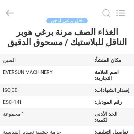
EVERSUN
Machinery
(Henan)
Co.,
Ltd.
ناقل برغي اوجير
All
Rights
Reserved.
الغذاء الصف مرنة برغي هوبر
مسكن
الناقل للبلاستيك / مسحوق الدقيق
منتجات
مكان المنشأ:
الصين
عرض
اسم العلامة
EVERSUN MACHINERY
الواقع
التجارية:
الافتراضي
إصدار الشهادات:
ISO,CE
رقم الموديل:
ESC-141
معلومات
الحد الأدنى
1 مجموعة
عنا
لكمية:
تفاصيل التغليف:
حزمة خشبية تصدير القياسية