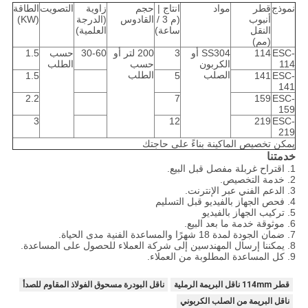
نموذج
قطر
مواد
انتاج |
حجم
زاوية
التصويت
الطاقة
أنبوب
(م 3 /
القادوس
(الدرجة
(KW)
النقل
ساعة)
العلمية)
(مم)
ESC-
114
SS304 أو
3
200 لتر أو
30-60
حسب
1.5
114
الكربون
حسب
الطلب
الصلب
الطلب
1.5
5
141
ESC-
141
2.2
7
159
ESC-
159
3
12
219
ESC-
219
يمكن تخصيص الماكينة بناءً على حاجتك
خدمتنا
1. اقتراح غربلة مفصل قبل البيع.
2. خدمة التخصيص.
3. الدعم الفني عبر الإنترنت.
4. فحص الجهاز بالفيديو قبل التسليم
5. تركيب الجهاز بالفيديو
6. موثوقة خدمة ما بعد البيع.
7. ضمان الجودة لمدة 18 شهرًا والمساعدة الفنية مدى الحياة.
8. يمكننا إرسال المهندسين إلى شركة العملاء للحصول على المساعدة.
9. كل المساعدة المطلوبة من العملاء.
قطر 114mm ناقل البريمة الرملية
ناقل البودرة مسحوق الفولاذ المقاوم للصدأ
ناقل البريمة من الصلب الكربوني