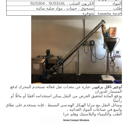
المواد
الكربون الصلب ، SUS304 ، SUS316L
طلب
مسحوق ، حبيبات ، مواد صلبة سائبة
خدمة مخصصة
متوفرة
اوجير ناقل برغي
هي عبارة عن معدات نقل فعالة تستخدم المحرك لدفع
المسمار للدوران
ودفع المادة لتحقيق الغرض من النقل.يمكن استخدامه أفقيًا أو مائلًا أو
رأسيًا
وسائل النقل.مع مزايا الهيكل الهندسي البسيط ، فإنه يستخدم على نطاق
واسع في صناعات المواد الغذائية ،
الطب والكيمياء والبلاستيك وهلم جرا.