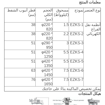
معلمات المنتج
نوع العنصر
نموذج
مسحوق
الحجم
قطر أنبوب الشفط
(كيلوواط)
الكلي
(مم)
(مم)
أنظمة نقل
EZKS-1
1.5
φ220 *
38
الفراغ
820
الكهربائي
38
φ220 *
2.2
EZKS-2
820
51
φ290 *
3
EZKS-3
950
51
φ420 *
5.5
EZKS-4
1250
51
φ420 *
5.5
EZKS-5
1350
63
φ420 *
7.5
EZKS-6
1450
76
φ420 *
7.5
EZKS-7
1650
يمكن تخصيص الماكينة بناءً على حاجتك
هيكل المنتجات