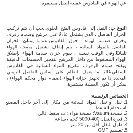
عن الهواء في القادوس.عملية النقل مستمرة.
النوع ب: 
النقل إلى قادوس الفتح العلوي.
يجب أن يتم تركيب 
الخزان الفاصل ، الذي يشتمل عادةً على مرشح وصمام رفرف 
وخزان صدمة الهواء ، فوق القادوس.عندما يمتلئ الخزان 
الفاصل بالمواد السائبة ، يتم إيقاف تشغيل مضخة الهواء 
تلقائيًا.وفي الوقت نفسه ، يقوم خزان صدمة الهواء بإطلاق 
الهواء المضغوط من داخل المرشح لتفجير الجسيمات الدقيقة 
ويفتح صمام الرفرف لتفريغ المواد السائبة في القادوس 
السفلي.غالبًا ما يعمل النظام على أساس الفاصل الزمني 
المحدد.إذا تم تجهيز خزانة الهواء (صمام دوار محكم الهواء) ، 
يمكن أن تكون العملية مستمرة.
الخصائص الرئيسية:
1. نقل أو نقل المواد السائبة من مكان إلى آخر داخل المصنع
باستخدام الشفط
2. مضخة Vauum: مضخة هواء ذات ضغط عالي
3. قدرة النقل: 400-5000 كجم / ساعة
4. طول النقل: أقل من 20 متر
5. تصميم GMP