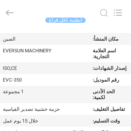
EVERSUN
Machinery
(Henan)
Co.,
Ltd.
أنظمة ناقل فراغ
All
Rights
Reserved.
مسكن
مكان المنشأ:
الصين
منتجات
اسم العلامة
EVERSUN MACHINERY
التجارية:
عرض
إصدار الشهادات:
ISO,CE
الواقع
رقم الموديل:
EVC-350
الافتراضي
الحد الأدنى
1 مجموعة
لكمية:
معلومات
تفاصيل التغليف:
حزمة خشبية تصدير القياسية
عنا
وقت التسليم:
خلال 15 يوم عمل