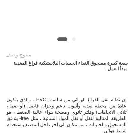
الموقع
سياسة
الخصوصية
منتوج وصف
سعة كبيرة مسحوق الغذاء الحبيبات البلاستيكية فراغ المغذية
مبدأ العمل:
إن نظام نقل الفراغ الهوائي من سلسلة EVC ، والذي يتكون 
عادةً من محطة تغذية وأنبوب ناعم وخزان فاصل (أو صمام 
ثلاثي الاتجاهات) وفلتر ثانوي ومضخة هواء عالية الضغط ، هو 
الطريقة المثالية لنقل أو نقل المواد السائبة ، مثل free- يتدفق 
المسحوق والحبيبات ، من مكان إلى آخر داخل المصنع باستخدام 
شفط هوائي. 