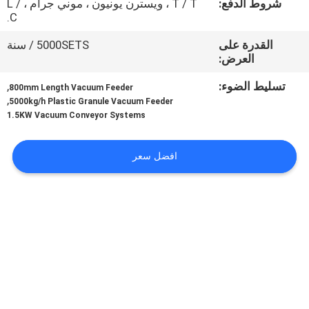
شروط الدفع:
T / T ، ويسترن يونيون ، موني جرام ، L /
جولة
C.
في
القدرة على
5000SETS / سنة
المعمل
العرض:
تسليط الضوء:
,
800mm Length Vacuum Feeder
مراقبة
,
5000kg/h Plastic Granule Vacuum Feeder
1.5KW Vacuum Conveyor Systems
الجودة
افضل سعر
اتصل
بنا
اطلب
اقتباس
خريطة