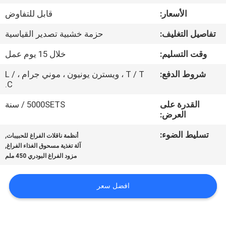
جولة
الأسعار:
قابل للتفاوض
في
تفاصيل التغليف:
حزمة خشبية تصدير القياسية
المعمل
وقت التسليم:
خلال 15 يوم عمل
مراقبة
شروط الدفع:
T / T ، ويسترن يونيون ، موني جرام ، L /
C.
الجودة
القدرة على
5000SETS / سنة
العرض:
اتصل
تسليط الضوء:
,
أنظمة ناقلات الفراغ للحبيبات
بنا
,
آلة تغذية مسحوق الغذاء الفراغ
مزود الفراغ البودري 450 ملم
اطلب
افضل سعر
اقتباس
خريطة