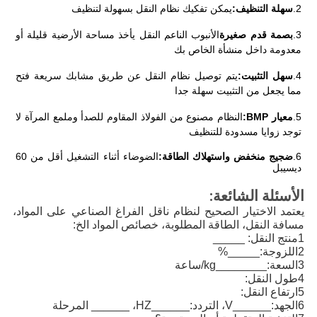
2.
سهلة التنظيف:
يمكن تفكيك نظام النقل بسهولة لتنظيف
3.
بصمة قدم صغيرة
الأنبوب الناعم النقل يأخذ مساحة الأرضية قليلة أو 
معدومة داخل منشأة الخاص بك
4.
سهل التثبيت:
يتم توصيل نظام النقل عن طريق مشابك سريعة فتح 
مما يجعل من التثبيت سهلة جدا
5.
معيار BMP:
النظام مصنوع من الفولاذ المقاوم للصدأ وملمع المرآة لا 
توجد زوايا مسدودة للتنظيف
6.
ضجيج منخفض واستهلاك الطاقة:
الضوضاء أثناء التشغيل أقل من 60 
ديسيبل
الأسئلة الشائعة:
يعتمد الاختيار الصحيح لنظام ناقل الفراغ الصناعي على المواد، 
مسافة النقل، الطاقة المطلوبة، خصائص المواد الخ:
1منتج النقل: _____
2اللزوجة:_____%
3السعة:________kg/ساعة
4طول النقل:
5ارتفاع النقل:
6الجهد:______V، التردد:______HZ، ______ المرحلة