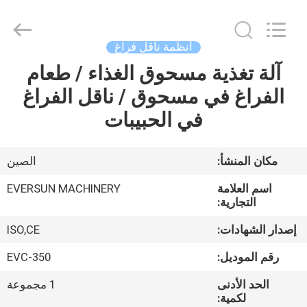
EVERSUN
Machinery
(Henan)
Co.,
Ltd.
أنظمة ناقل فراغ
All
Rights
Reserved.
آلة تغذية مسحوق الغذاء / طعام
مسكن
الفراغ في مسحوق / ناقل الفراغ
منتجات
في الحبيبات
عرض
مكان المنشأ:
الصين
الواقع
اسم العلامة
EVERSUN MACHINERY
الافتراضي
التجارية:
إصدار الشهادات:
ISO,CE
معلومات
رقم الموديل:
EVC-350
عنا
الحد الأدنى
1 مجموعة
لكمية: