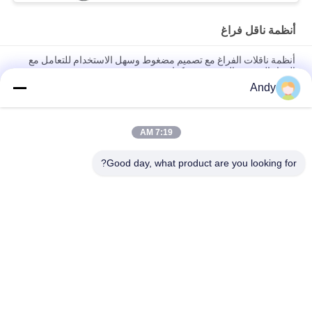
أنظمة ناقل فراغ
أنظمة ناقلات الفراغ مع تصميم مضغوط وسهل الاستخدام للتعامل مع
المواد الحبيبية وال مسحوق بكفاءة
Andy
أنظمة النقل الفراغي الآلية للتغذية والتفريغ المستمر للمواد الحبيبية في
العمليات الصناعية
7:19 AM
أنظمة النقل بالشفط مصممة لنقل المواد البودرة والحبيبية بأمان
باستخدام تقنية الأنابيب المغلقة الخالية من الغبار
Good day, what product are you looking for?
فئات شعبية
جميع
آلة فحص الدوران
آلة الغربلة الاهتزازية
مفرغ الحقيبة السائبة
آلة فرز بهلوان