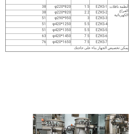
أنظمة ناقلات
EZKS-1
1.5
φ220*820
38
الفراغ
38
φ220*820
2.2
EZKS-2
الكهربائية
51
φ290*950
3
EZKS-3
51
φ420*1250
5.5
EZKS-4
51
φ420*1350
5.5
EZKS-5
63
φ420*1450
7.5
EZKS-6
76
φ420*1650
7.5
EZKS-7
يمكن تخصيص الجهاز بناء على حاجتك