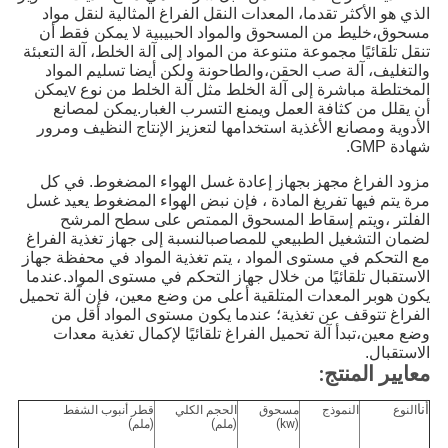
الذي هو الأكثر تقدما، المعدات النقل الفراغ المثالية لنقل مواد
مسحوق،خليط من المسحوق والمواد الحبيبية لا يمكن فقط أن
تنقل تلقائيًا مجموعة متنوعة من المواد إلى آلة الخلط، آلة التعبئة
والتغليف، آلة صب الحقن،والطاحونة ولكن أيضا تسليم المواد
المختلطة مباشرة إلى آلة الخلط مثل آلة الخلط من نوع vيمكن
أن يقلل من كثافة العمل ويمنع التسرب الغبار.يمكن لمصانع
الأدوية ومصانع الأغذية استخدامها لتعزيز الإنتاج النظيف ومرور
شهادة GMP.
مزود الفراغ مجهز بجهاز إعادة غسل الهواء المضغوط. في كل 
مرة يتم فيها تفريغ المادة ، فإن نبض الهواء المضغوط يعيد غسل 
الفلتر ،ويتم إسقاط المسحوق الممتص على سطح المرشح 
لضمان التشغيل الطبيعي للمصاصبالنسبة إلى جهاز تغذية الفراغ 
مع التحكم في مستوى المواد ، يتم تغذية المواد في محفظة جهاز 
الاستقبال تلقائيًا من خلال جهاز التحكم في مستوى المواد.عندما 
يكون هوبر المعدات المتلقية أعلى من وضع معين، فإن آلة تحميل 
الفراغ تتوقف عن تغذية؛ عندما يكون مستوى المواد أقل من 
وضع معين،تبدأ آلة تحميل الفراغ تلقائيًا لإكمال تغذية معدات 
الاستقبال.
معايير المنتج:
أنا
النوع
النموذج
مسحوق
الحجم الكلي
قطر أنبوب الشفط
(kw)
(ملم)
(ملم)