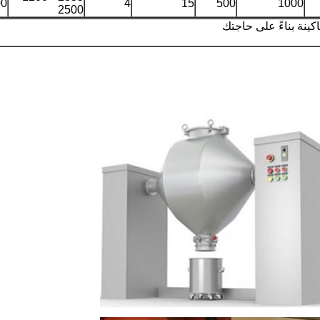
00
4
15
500
1000
2500
ينة بناءً على حاجتك