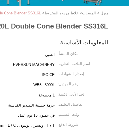
منزل
>
المنتجات
>
خلاط مزدوج المخروط
>
20L Double Cone Blender SS316L خلاط مسح
20L Double Cone Blender SS316L خلاط مسحوق جاف كيميائ
المعلومات الأساسية
مكان المنشأ:
الصين
اسم العلامة التجارية:
EVERSUN MACHINERY
إصدار الشهادات:
ISO,CE
رقم الموديل:
WB5L-5000L
الحد الأدنى لكمية:
1 مجموعة
تفاصيل التغليف:
حزمة خشبية التصدير القياسية
وقت التسليم:
في غضون 15 يوم عمل
شروط الدفع:
T / T ، ويسترن يونيون ، MoneyGram ، L / C.