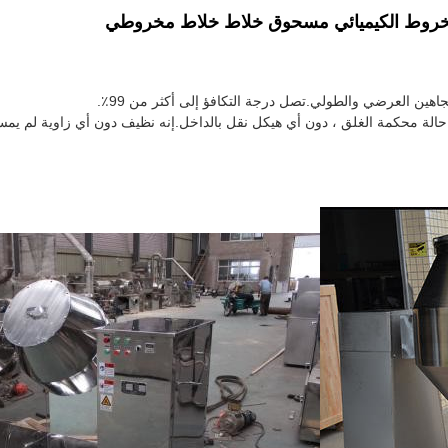
هين العرضي والطولي.تصل درجة التكافؤ إلى أكثر من 99٪.
لة محكمة الغلق ، دون أي هيكل نقل بالداخل.إنه نظيف دون أي زاوية لم يمسها ، 