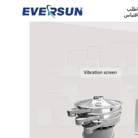
طلب
قتباس