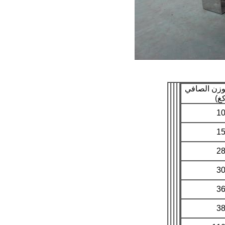
وزن الصافي
كغ)
1
1
2
3
3
3