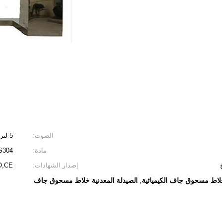
الصوت:
5 لتر - 5000 لتر
مادة:
SUS304 أو 316L ، الفو
إصدار الشهادات:
O,CE
الصيدلة المعدنية خلاط مسحوق جاف
,