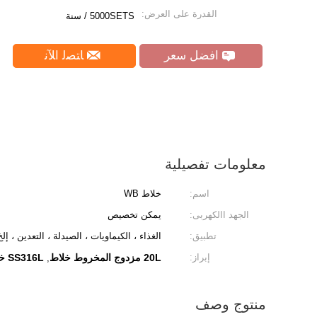
القدرة على العرض:
5000SETS / سنة
افضل سعر
ﺎﺘﺼﻟ ﺍﻶﻧ
معلومات تفصيلية
اسم:
خلاط WB
الجهد االكهربى:
يمكن تخصيص
تطبيق:
الغذاء ، الكيماويات ، الصيدلة ، التعدين ، إلخ
إبراز:
20L مزدوج المخروط خلاط
SS316L خلاط مسحوق جاف الكيميائية
,
منتوج وصف