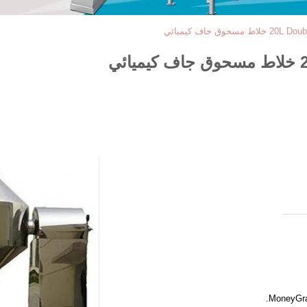
وق جاف كيميائي
ي