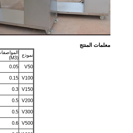
معلمات المنتج
المواصفا
نموذج
(M3)
0.05
V50
0.15
V100
0.3
V150
0.5
V200
0.5
V300
0.6
V500