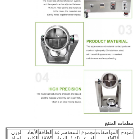
معلمات المنتج
نموذج
المواصفات
مجموع
السعة
سرعة
الطاقة
الأبعاد
الوزن
(M3)
القيء
(لتر)
الدوار
(KW)
الكلية
الصافي