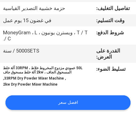
جولة
تفاصيل التغليف:
حزمة خشبية التصدير القياسية
في
وقت التسليم:
في غضون 15 يوم عمل
المعمل
شروط الدفع:
T / T ، ويسترن يونيون ، MoneyGram ، L
/ C.
مراقبة
القدرة على
5000SETS / سنة
الجودة
العرض:
تسليط الضوء:
50L عمودي مزدوج المخروط خلاط ، 33RPM آلة خلط
اتصل
المسحوق الجاف ، 2kw آلة خلط مسحوق جاف
,
,
33RPM Dry Powder Mixer Machine
بنا
2kw Dry Powder Mixer Machine
اطلب
افضل سعر
اقتباس
خريطة