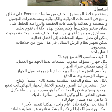
استعمال:
يستخدم خلاط المسحوق الجاف من سلسلة Eversun على نطاق
واسع في الصناعات الدوائية والكيميائية ومستحضرات التجميل
والمعدنية والغذائية والصناعات الخفيفة والزراعية للخلط على
نطاق صغير ومتوسط ​​وكبير.يمكن لهذه الآلة أن تقوم بخلط
المساحيق مع مواد أخرى من النوع الجاف بنسب مختلفة ، بحيث
يمكن أن تصل المواد المختلطة إلى أفضل فعالية.
يمكن تجهيز نظام الرش السائل في هذا النوع من خلاطات
المسحوق.
التعليمات:
1. كيف تتناسب الآلة مع جهدنا؟
لكل جهاز ، سيؤكد مندوب المبيعات لدينا الجهد مع العميل.
2. كيف يمكنني شراء الجهاز
أولاً ، سيناقش مندوب المبيعات لدينا جميع تفاصيل الجهاز
والمهلة الزمنية وحالة الدفع.
ثانيًا ، بعد استلام الدفعة المقدمة بنسبة 30٪ ، سيبدأ الإنتاج.
أخيرًا ، سنعرض لك الصور وفيديو الاختبار للجهاز النهائي.أنت تدفع
الرصيد وسيتم شحن المعدات كما هو مقرر ، أو بواسطة وكيل
الشحن الخاص بنا أو وكيل الشحن المألوف لديك.
3. ما هي مدة ضمان جهازك؟
1 سنة بعد الولادة.خلال عام واحد ، يمكننا تقديم الأجزاء
المكسورة مجانًا ، إذا لم تكن المشكلة ناتجة عن عملية خاطئة.