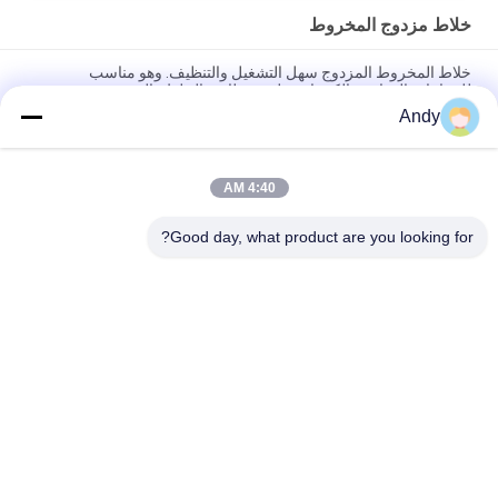
خلاط مزدوج المخروط
خلاط المخروط المزدوج سهل التشغيل والتنظيف. وهو مناسب
للصناعات الغذائية والكيميائية ولديه وظائف الخلط والمزج.
Andy
خلاط مخروطي مزدوج من الفولاذ المقاوم للصدأ مع سرعة قابلة
للتعديل وسعة 100-1500 لتر لخلط المساحيق والحبيبات
4:40 AM
خلاط مخروطي مزدوج يتميز بهيكل دوار مخروطي مزدوج فريد لخلط
المساحيق في إنتاج الأدوية والكيماويات والأغذية والأعلاف.
Good day, what product are you looking for?
فئات شعبية
جميع
آلة فحص الدوران
آلة الغربلة الاهتزازية
مفرغ الحقيبة السائبة
آلة فرز بهلوان
آلة خلاط الشريط
أنظمة ناقل فراغ