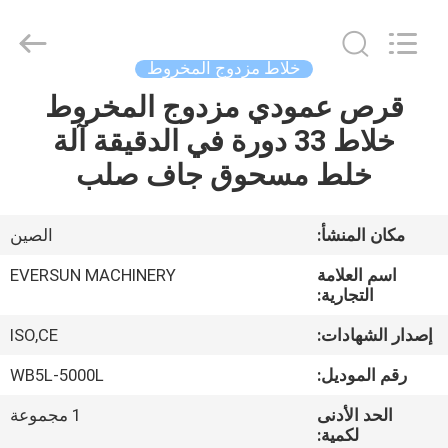
EVERSUN
Machinery
(Henan)
Co.,
Ltd.
خلاط مزدوج المخروط
All
Rights
Reserved.
قرص عمودي مزدوج المخروط
مسكن
خلاط 33 دورة في الدقيقة آلة
منتجات
خلط مسحوق جاف صلب
عرض
مكان المنشأ:
الصين
الواقع
اسم العلامة
EVERSUN MACHINERY
الافتراضي
التجارية:
إصدار الشهادات:
ISO,CE
معلومات
رقم الموديل:
WB5L-5000L
عنا
الحد الأدنى
1 مجموعة
لكمية: