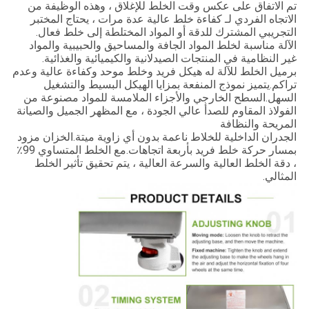
تم الاتفاق على عكس وقت الخلط للإغلاق ، وهذه الوظيفة من
الاتجاه الفردي لـ كفاءة خلط عالية عدة مرات ، يحتاج المختبر
التجريبي المشترك للدقة أو المواد المختلطة إلى خلط فعال.
الآلة مناسبة لخلط المواد الجافة والمساحيق والحبيبية والمواد
غير النظامية في المنتجات الصيدلانية والكيميائية والغذائية.
برميل الخلط للآلة له هيكل فريد وخلط موحد وكفاءة عالية وعدم
تراكم.يتميز نموذج المنفعة بمزايا الهيكل البسيط والتشغيل
السهل.السطح الخارجي والأجزاء الملامسة للمواد مصنوعة من
الفولاذ المقاوم للصدأ عالي الجودة ، مع المظهر الجميل والصيانة
المريحة والنظافة
الجدران الداخلية للخلاط ناعمة بدون أي زاوية ميتة.الخزان مزود
بمسار حركة خلط فريد بأربعة اتجاهات.مع الخلط المتساوي 99٪
، دقة الخلط العالية والسرعة العالية ، يتم تحقيق تأثير الخلط
المثالي.