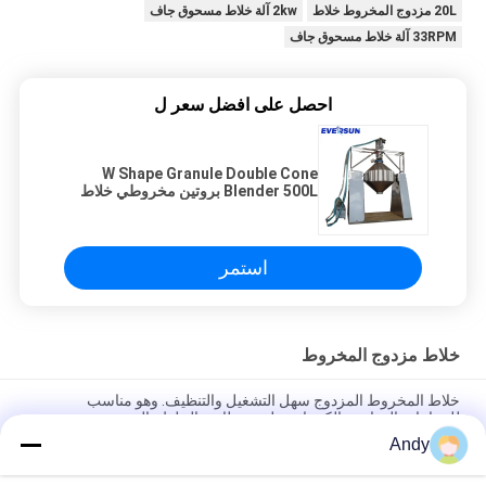
20L مزدوج المخروط خلاط
2kw آلة خلاط مسحوق جاف
33RPM آلة خلاط مسحوق جاف
احصل على افضل سعر ل
W Shape Granule Double Cone
Blender 500L بروتين مخروطي خلاط
استمر
خلاط مزدوج المخروط
خلاط المخروط المزدوج سهل التشغيل والتنظيف. وهو مناسب
للصناعات الغذائية والكيميائية ولديه وظائف الخلط والمزج.
Andy
خلاط مخروطي مزدوج من الفولاذ المقاوم للصدأ مع سرعة قابلة
للتعديل وسعة 100-1500 لتر لخلط المساحيق والحبيبات