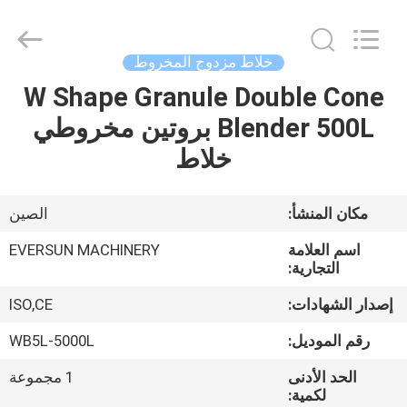
EVERSUN
Machinery
(Henan)
Co.,
Ltd.
خلاط مزدوج المخروط
All
Rights
Reserved.
W Shape Granule Double Cone
مسكن
Blender 500L بروتين مخروطي
منتجات
خلاط
عرض
مكان المنشأ:
الصين
الواقع
اسم العلامة
EVERSUN MACHINERY
الافتراضي
التجارية:
إصدار الشهادات:
ISO,CE
معلومات
رقم الموديل:
WB5L-5000L
عنا
الحد الأدنى
1 مجموعة
لكمية: