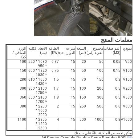
معلمات المنتج
نموذج
المواصفات
مجموع
السعة
سرعة
الطاقة
الأبعاد الكلية
الوزن
(M3)
القيء (لتر)
(لتر)
الدوار rpm
(KW)
(مم)
الصافي /
كغ)
100
1080 * 520
0.37
15
20
50
0.05
V50
* 950
150
1320 * 600
0.75
15
50
100
0.15
V100
* 1030
280
1650 * 610
1.5
15
70
150
0.3
V150
* 1430
300
2100 * 800
1.7
15
100
200
0.5
V200
* 1750
360
2100 * 650
1.8
15
150
300
0.5
V300
* 1700
380
2200 *
2
15
250
500
0.6
V500
1000 *
2000
1100
2855 *
4
15
500
1000
0.8
V1000
1200 *
2500
يمكن تخصيص الماكينة بناءً على حاجتك