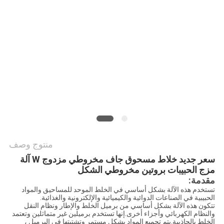
الموقع
سياسة
الخصوصية
منتوج وصف
سعر جديد خلاط مسحوق جاف مخروطي مزدوج W آلة
مزج الحبيبات بروتين مخروطي الشكل
مقدمة:
تستخدم هذه الآلة بشكل أساسي في الخلط الموحد للمساحيق والمواد
الحبيبية في الصناعات الدوائية والكيميائية والإلكترونية والغذائية.
تتكون هذه الآلة بشكل أساسي من برميل الخلط والإطار ونظام النقل
والنظام الكهربائي وأجزاء أخرى.إنها تستخدم برميلين غير متماثلين وتعتمد
الخلط بالجاذبية.يتم تجميع المواد بشكل مستمر وتشتيتها في البرميل ،