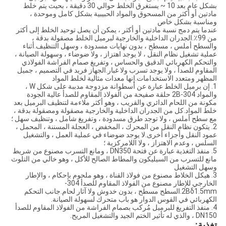
بشكل عام بعد 10 ~ يستغرق الخلط حوالي 30 دقيقة ، بحيث يتم خلط
مادتين أو أكثر من المسحوق والمواد الحبيبية بشكل كامل وموحدة ،
ومناسبة بشكل خاص
عندما يتم دمج نسبة مادتين أو أكثر ، يمكن أن يصل توحيد الخلط إلى أكثر
من 99٪.الجدران الداخلية والخارجية لبرميل الخلط مصقولة بدقة ،
والسطح أملس ، مسطح ، بدون نهايات مسدودة ، وسهل التنظيف.أثناء
عملية تشغيل نظام النقل ، لا يوجد اهتزاز ، ولا ضوضاء ، وسهولة الصيانة ،
والتحكم الكهربائي الدقيق والحساس ، وتفريغ صمام الفراشة الفولاذي
المقاوم للصدأ ، ولا يوجد تسرب ولا غبار.الجهاز فريد في التصميم ، جميل
المظهر ومتعدد الاستخدامات.إنها معدات مثالية لخلط المواد
1. إن برميل الخلط عبارة عن أسطوانة مزدوجة مدببة على شكل W ،
والمواد 304-2B حلقة صفيحة من الفولاذ المقاوم للصدأ عالية الجودة
مكونة من اللحام الدائري والقريب ، وهو أكثر ملاءمة لتنظيف البرميل بعد
خلط المواد.كل من الجدران الداخلية والخارجية مصقولة ومصقولة بدقة ،
مع سطح أملس ، ولا توجد طرق مسدودة ، وتفريغ شامل ، وتنظيف سهل ؛
2. يتكون نظام النقل من المحرك ، المخفض ، العجلة المسننة ، المحمل ،
عمود النقل وأجزاء أخرى.لا يوجد ضوضاء في عملية العمل ، والتشغيل
السلس ، وعدم الاهتزاز ، ولا اللامركزية ؛
5. منفذ التغذية عبارة عن فتحة DN350 ، ومانع التسرب مصنوع من شريط
مانع للتسرب من السيليكون والمطاط الصالح للأكل ، وهو خالي من التلوث
وسهل التشغيل
3. هيكل الخلاط مصنوع من فولاذ القناة ، وهو ملحوم بإحكام ، والإطار
الخارجي للإطار مصنوع من الفولاذ المقاوم للصدأ 304-
2Bδ1.5mm.السطح مسطح ، بدون خدوش ولا آثار لحام.جانب التحكم
الكهربائي في القوس الدوار هو باب متحرك لسهولة الصيانة.
4. منفذ التفريغ للبرميل مُركب بصمام الفراشة من الفولاذ المقاوم للصدأ
DN150 ، والذي له تأثير الختم الجيد والتشغيل المريح.
تغذية: