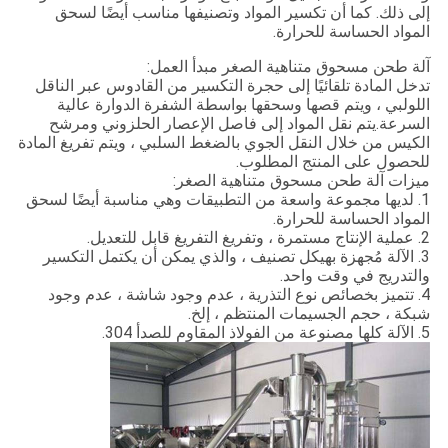
إلى ذلك. كما أن تكسير المواد وتصنيفها مناسب أيضًا لسحق
المواد الحساسة للحرارة.
آلة طحن مسحوق متناهية الصغر مبدأ العمل:
تدخل المادة تلقائيًا إلى حجرة التكسير من القادوس عبر الناقل
اللولبي ، ويتم قصها وسحقها بواسطة الشفرة الدوارة عالية
السرعة.يتم نقل المواد إلى فاصل الإعصار الحلزوني ومرشح
الكيس من خلال النقل الجوي بالضغط السلبي ، ويتم تفريغ المادة
للحصول على المنتج المطلوب.
ميزات آلة طحن مسحوق متناهية الصغر:
1. لديها مجموعة واسعة من التطبيقات وهي مناسبة أيضًا لسحق
المواد الحساسة للحرارة.
2. عملية الإنتاج مستمرة ، وتفريغ التفريغ قابل للتعديل.
3. الآلة مُجهزة بهيكل تصنيف ، والذي يمكن أن يكتمل التكسير
والتدريج في وقت واحد.
4. تتميز بخصائص نوع التذرية ، عدم وجود شاشة ، عدم وجود
شبكة ، حجم الجسيمات المنتظم ، إلخ.
5. الآلة كلها مصنوعة من الفولاذ المقاوم للصدأ 304.