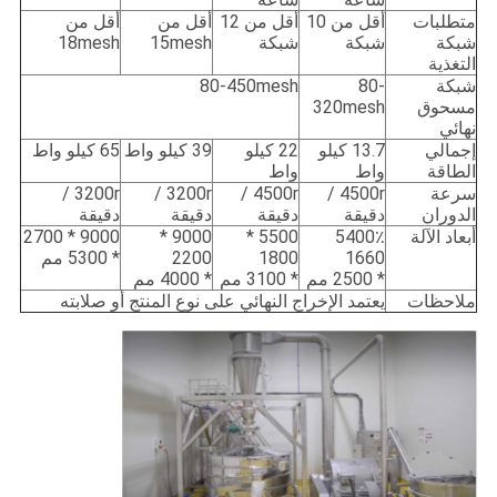
متطلبات
أقل من 10
أقل من 12
أقل من
أقل من
شبكة
شبكة
شبكة
15mesh
18mesh
التغذية
شبكة
80-
80-450mesh
مسحوق
320mesh
نهائي
إجمالي
13.7 كيلو
22 كيلو
39 كيلو واط
65 كيلو واط
الطاقة
واط
واط
سرعة
4500r /
4500r /
3200r /
3200r /
الدوران
دقيقة
دقيقة
دقيقة
دقيقة
أبعاد الآلة
5400٪
5500 *
9000 *
9000 * 2700
1660
1800
2200
* 5300 مم
* 2500 مم
* 3100 مم
* 4000 مم
ملاحظات
يعتمد الإخراج النهائي على نوع المنتج أو صلابته