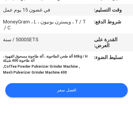
جولة
وقت التسليم:
في غضون 15 يوم عمل
في
شروط الدفع:
T / T ، ويسترن يونيون ، MoneyGram ، L
المعمل
/ C.
القدرة على
5000SETS / سنة
مراقبة
العرض:
الجودة
تسليط الضوء:
60kg / H آلة طحن الطاحونة ، آلة طاحونة مسحوق القهوة ،
آلة طاحونة 400 شبكة
,
,
Coffee Powder Pulverizer Grinder Machine
اتصل
400 Mesh Pulverizer Grinder Machine
بنا
افضل سعر
اطلب
اقتباس
خريطة