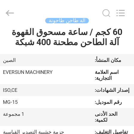
EVERSUN
Machinery
(Henan)
Co.,
Ltd.
آلة طاحن طاحونة
All
Rights
Reserved.
60 كجم / ساعة مسحوق القهوة
مسكن
آلة الطاحن مطحنة 400 شبكة
منتجات
مكان المنشأ:
الصين
عرض
اسم العلامة
EVERSUN MACHINERY
الواقع
التجارية:
الافتراضي
إصدار الشهادات:
ISO,CE
رقم الموديل:
MG-15
معلومات
الحد الأدنى
1 مجموعة
عنا
لكمية:
تفاصيل التغليف:
حزمة خشبية التصدير القياسية