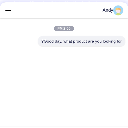
Universal Pulverizer Grinder Machine for Crushing Hard and
Resilient Materials
Andy
آلة مطحنة مطحنة متقدمة للتحطيم في الصناعات الكيميائية الطبية
والغذائية
2:00 PM
كسارة عالمية المعدات الأساسية لتقليل المواد واستخدام الموارد
Good day, what product are you looking for?
فئات شعبية
جميع
آلة فحص الدوران
آلة الغربلة الاهتزازية
مفرغ الحقيبة السائبة
آلة فرز بهلوان
آلة خلاط الشريط
أنظمة ناقل فراغ
آلة طاحن طاحونة
آلة النخل المسحوق