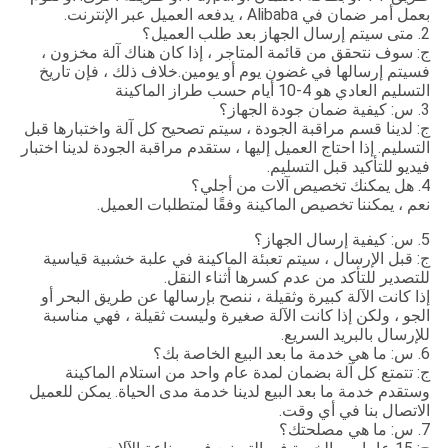
بعمل أمر ضمان في Alibaba ، يدفعه العميل عبر الإنترنت.
2. متى سيتم إرسال الجهاز بعد طلب العميل؟
ج: سوف نتحقق من قائمة المتاجر ، إذا كان هناك آلة مخزون ،
فسيتم إرسالها في غضون يوم أو يومين.خلاف ذلك ، فإن تاريخ
التسليم العادي هو 4-10 أيام حسب طراز الماكينة
3. س: كيفية ضمان جودة الجهاز؟
ج: لدينا قسم مراقبة الجودة ، سيتم تصحيح كل آلة واختبارها قبل
التسليم. إذا احتاج العميل إليها ، ستقدم مراقبة الجودة لدينا اختبار
فيديو للتأكيد قبل التسليم.
4. هل يمكنك تخصيص آلات من أجلي؟
نعم ، يمكننا تخصيص الماكينة وفقًا لمتطلبات العميل.
5. س: كيفية إرسال الجهاز؟
ج: قبل الإرسال ، سيتم تعبئة الماكينة في علبة خشبية قياسية
للتصدير للتأكد من عدم كسرها أثناء النقل.
إذا كانت الآلة كبيرة وثقيلة ، ننصح بإرسالها عن طريق البحر أو
الجو ، ولكن إذا كانت الآلة صغيرة وليست ثقيلة ، فهي مناسبة
للإرسال بالبريد السريع.
6. س: ما هي خدمة ما بعد البيع الخاصة بك؟
ج: تتمتع كل آلة بضمان لمدة عام واحد من استلام الماكينة
وستقدم خدمة ما بعد البيع لدينا خدمة مدى الحياة. يمكن للعميل
الاتصال بنا في أي وقت.
7. س: ما هي مصلحتك؟