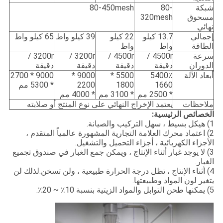
شبكة
80-
80-450mesh
مسحوق
320mesh
نهائي
إجمالي
13.7 كيلو
22 كيلو
39 كيلو واط
65 كيلو واط
الطاقة
واط
واط
سرعة
4500r /
4500r /
3200r /
3200r /
الدوران
دقيقة
دقيقة
دقيقة
دقيقة
أبعاد الآلة
5400٪
5500 *
9000 *
9000 * 2700
1660
1800
2200
* 5300 مم
* 2500 مم
* 3100 مم
* 4000 مم
ملاحظات
يعتمد الإخراج النهائي على نوع المنتج أو صلابته
الخصائص الرئيسية:
1) هيكل بسيط ، سهل التركيب والصيانة.
2) اعتماد محرك العلامة التجارية المشهورة عالمياً المتقدم ،
الأجزاء الكهربائية ، أجزاء التحميل والتشغيل.
3) لا يوجد غبار أثناء الإنتاج ، ويمكن جمع الغبار في صندوق تجميع
الغبار.
4) أثناء الإنتاج ، تظل درجة الحرارة طبيعية ، ولن تسخن.لذلك لن
يتغير لون المواد وطبيعتها.
5) يمكنها طحن التوابل والمواد الزيتية بنسبة 10٪ ~ 20٪.