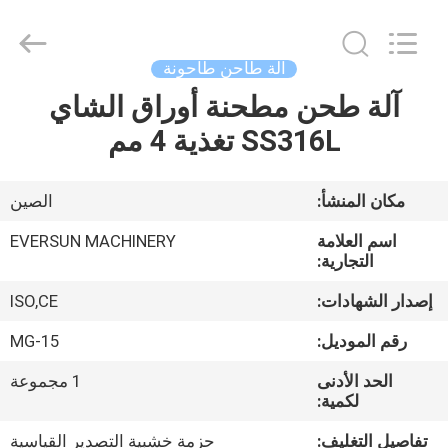
EVERSUN
Machinery
(Henan)
Co.,
Ltd.
آلة طاحن طاحونة
All
Rights
Reserved.
آلة طحن مطحنة أوراق الشاي
مسكن
SS316L تغذية 4 مم
منتجات
مكان المنشأ:
الصين
عرض
اسم العلامة
EVERSUN MACHINERY
الواقع
التجارية:
الافتراضي
إصدار الشهادات:
ISO,CE
رقم الموديل:
MG-15
معلومات
الحد الأدنى
1 مجموعة
عنا
لكمية:
تفاصيل التغليف:
حزمة خشبية التصدير القياسية