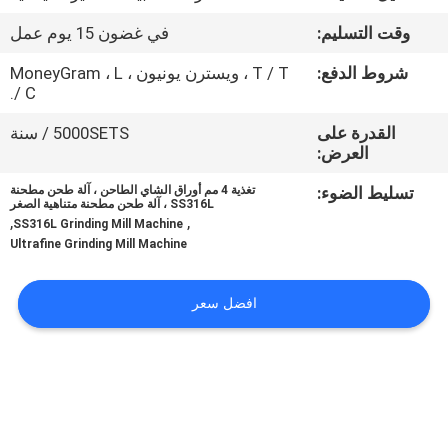
جولة
وقت التسليم:
في غضون 15 يوم عمل
في
شروط الدفع:
T / T ، ويسترن يونيون ، MoneyGram ، L
المعمل
/ C.
القدرة على
5000SETS / سنة
مراقبة
العرض:
الجودة
تسليط الضوء:
تغذية 4 مم أوراق الشاي الطاحن ، آلة طحن مطحنة
SS316L ، آلة طحن مطحنة متناهية الصغر
,
,
SS316L Grinding Mill Machine
اتصل
Ultrafine Grinding Mill Machine
بنا
افضل سعر
اطلب
اقتباس
خريطة