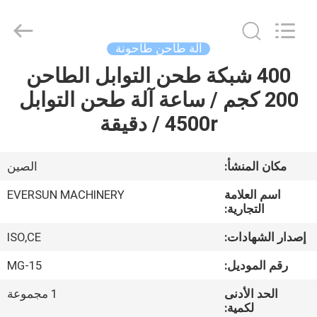
EVERSUN
Machinery
(Henan)
Co.,
Ltd.
آلة طاحن طاحونة
All
Rights
Reserved.
400 شبكة طحن التوابل الطاحن
مسكن
200 كجم / ساعة آلة طحن التوابل
منتجات
4500r / دقيقة
عرض
مكان المنشأ:
الصين
الواقع
اسم العلامة
EVERSUN MACHINERY
الافتراضي
التجارية:
إصدار الشهادات:
ISO,CE
معلومات
رقم الموديل:
MG-15
عنا
الحد الأدنى
1 مجموعة
لكمية: