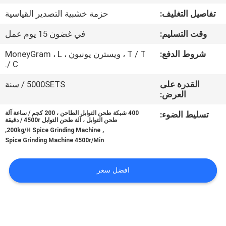
جولة
تفاصيل التغليف:
حزمة خشبية التصدير القياسية
في
وقت التسليم:
في غضون 15 يوم عمل
المعمل
شروط الدفع:
T / T ، ويسترن يونيون ، MoneyGram ، L
/ C.
مراقبة
القدرة على
5000SETS / سنة
الجودة
العرض:
تسليط الضوء:
400 شبكة طحن التوابل الطاحن ، 200 كجم / ساعة آلة
اتصل
طحن التوابل ، آلة طحن التوابل 4500r / دقيقة
,
,
200kg/H Spice Grinding Machine
بنا
Spice Grinding Machine 4500r/Min
اطلب
افضل سعر
اقتباس
خريطة