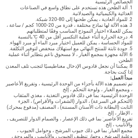
الخصائص الرئيسية
1. آلة الطحن هذه تستخدم على نطاق واسع في الصناعات
الغذائية والكيميائية والصيدلانية.
2. للمواد العادية ، يمكن طحنها إلى 80-320 شبكة.
3. هذه الآلة لها نماذج مختلفة ، قدرة من 20-1000 كجم / ساعة ،
يمكن للعملاء اختيار النموذج المناسب وفقًا لمتطلباتهم.
4. درجة الحرارة أثناء عملية التكسير أقل من 40 ℃.بالنسبة
للمواد الحساسة ، يمكن للعميل اختيار مبرد الماء أو مبرد الهواء.
5. جودة ثابتة للمنتج النهائي مع استهلاك منخفض لتوفير التكلفة.
6. الآلة مجهزة بمجمع الغبار ، لا مسحوق ناعم يتطاير أثناء عملية
الطحن.
8. يمكننا أن نجعل قادوس الإدخال مغناطيسيًا لتجنب تلف المعدن
إذا كنت بحاجة.
مبدأ العمل:
تم تصميم هذه الآلة بأجزاء من الوحدة الرئيسية ، وتفريغ الأعاصير
، ومجمع الغبار ، ولوحة التحكم ، إلخ.
الوحدة الرئيسية: بما في ذلك قادوس التغذية ، مغذي المثقاب
(التحكم في السرعة) ، الدوار (الشفرات والأقراص) ، الجزء
الثابت (البطانة ذات الأسنان المسننة) ، المصنف (مدفوع بمحرك)
، الإطار ، إلخ.
تفريغ الأعاصير: بما في ذلك الإعصار ، والصمام الدوار للتصريف ،
والأنابيب ، إلخ.
مجمع الغبار: بما في ذلك جيوب المرشح ، وحوامل الجيوب ،
وعلبة المرشح ، وجهاز تنظيف الجيوب ، والأنابيب ، والمروحة ،