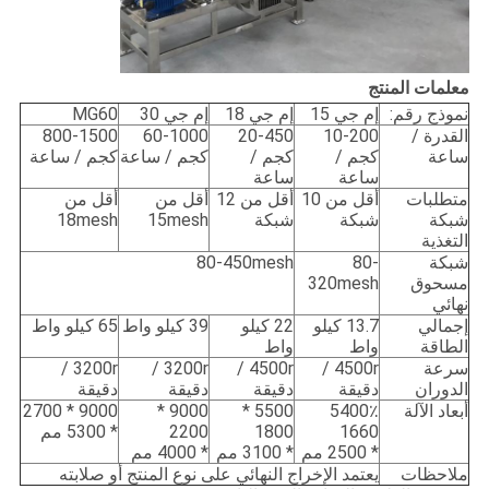
معلمات المنتج
نموذج رقم:
إم جي 15
إم جي 18
إم جي 30
MG60
القدرة /
10-200
20-450
60-1000
800-1500
ساعة
كجم /
كجم /
كجم / ساعة
كجم / ساعة
ساعة
ساعة
متطلبات
أقل من 10
أقل من 12
أقل من
أقل من
شبكة
شبكة
شبكة
15mesh
18mesh
التغذية
شبكة
80-
80-450mesh
مسحوق
320mesh
نهائي
إجمالي
13.7 كيلو
22 كيلو
39 كيلو واط
65 كيلو واط
الطاقة
واط
واط
سرعة
4500r /
4500r /
3200r /
3200r /
الدوران
دقيقة
دقيقة
دقيقة
دقيقة
أبعاد الآلة
5400٪
5500 *
9000 *
9000 * 2700
1660
1800
2200
* 5300 مم
* 2500 مم
* 3100 مم
* 4000 مم
ملاحظات
يعتمد الإخراج النهائي على نوع المنتج أو صلابته