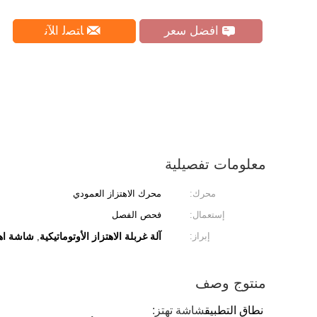
افضل سعر
ﺎﺘﺼﻟ ﺍﻶﻧ
معلومات تفصيلية
محرك:
محرك الاهتزاز العمودي
إستعمال:
فحص الفصل
إبراز:
آلة غربلة الاهتزاز الأوتوماتيكية
شاشة اهت
,
منتوج وصف
نطاق التطبيق
شاشة تهتز: