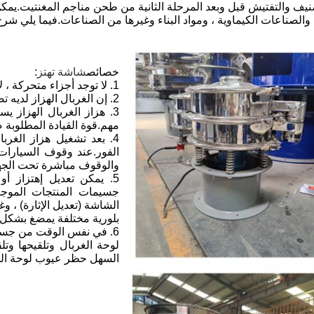
ف والتفتيش قبل وبعد المرحلة الثانية من طحن مناجم المغنتيت.يمكن أ
 والصناعات الكيماوية ، ومواد البناء وغيرها من الصناعات.فيما يل
خصائص
شاشة تهتز
:
1. لا توجد أجزاء متحركة ، لا حاجة لإضافة الشحوم.
2. إن الغربال الهزاز لديه تصميم كبير ، صيانة مريحة ، متانة ومعدل مقاومة منخفض.
3. هزاز الغربال الهزاز ي
مهم.قوة القيادة المطلوبة ص
4. بعد تشغيل هزاز الغرب
الفور.عند وقوف السيارات 
والوقوف مباشرة تحت الجهد 
5. يمكن تعديل إهتزاز أ
جسيمات المنتجات الموجو
الشاشة (تعديل الإثارة) ، وغ
بلورية مختلفة يمضغ بشكل 
6. في نفس الوقت من جسم الشاشة من
لوحة الغربال وتلقيحها و
السهل حظر عيوب لوحة ال