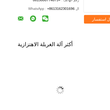
رقم الهاتف :
+8615800774873
ال WhatsApp :
+8613162301696
ل استفسار
أكثر آلة الغربلة الاهتزازية