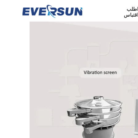
طلب
قتباس