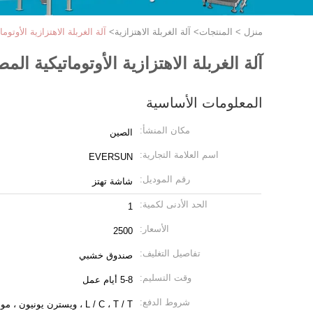
منزل
>
المنتجات
>
آلة الغربلة الاهتزازية
>
آلة الغربلة الاهتزازية الأوت
آلة الغربلة الاهتزازية الأوتوماتيكية ا
المعلومات الأساسية
مكان المنشأ:
الصين
اسم العلامة التجارية:
EVERSUN
رقم الموديل:
شاشة تهتز
الحد الأدنى لكمية:
1
الأسعار:
2500
تفاصيل التغليف:
صندوق خشبي
وقت التسليم:
5-8 أيام عمل
شروط الدفع:
L / C ، T / T ، ويسترن يونيون ، موني جرام