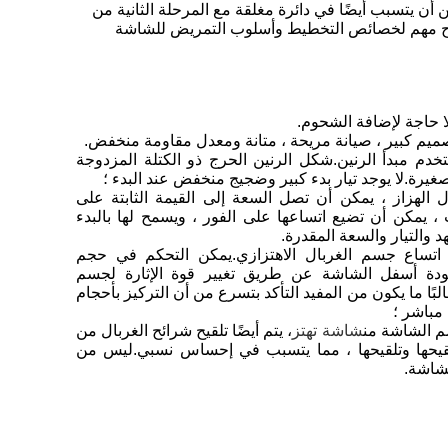
ن يتسبب أيضًا في دائرة مغلقة مع المرحلة الثانية من
ي شرح مهم لخصائص التخطيط وأسلوب التمريض للشاشة
ستخدم مبدأ الرنين.شكل الرنين الحرج ذو الكتلة المزدوجة
غيرة.لا يوجد تيار بدء كبير وضجيج منخفض عند البدء ؛
ال الهزاز ، يمكن أن تصل السعة إلى القيمة الثابتة على
، يمكن أن تضيع اتساعها على الفور ، ويسمح لها بالبدء
والتيار والسعة المقدرة.
و اتساع جسم الغربال الاهتزازي.يمكن التحكم في حجم
دة أسفل الشاشة عن طريق تغيير قوة الإثارة لجسم
البًا ما يكون من المفيد التأكد بتسرع من أن التركيز بأحجام
مباشر ؛
شاشة تهتز
، يتم أيضًا تلقيح شرائح الغربال من
تلقيحها وتلقيحها ، مما يتسبب في إحساس نسبي.ليس من
شاشة.