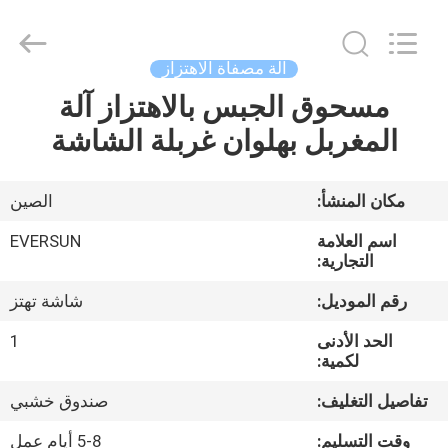
EVERSUN
Machinery
(Henan)
Co.,
Ltd.
آلة مصفاة الاهتزاز
All
Rights
Reserved.
مسحوق الجبس بالاهتزاز آلة
مسكن
المغربل بهلوان غربلة الشاشة
منتجات
مكان المنشأ:
الصين
عرض
اسم العلامة
EVERSUN
الواقع
التجارية:
الافتراضي
رقم الموديل:
شاشة تهتز
الحد الأدنى
1
معلومات
لكمية:
عنا
تفاصيل التغليف:
صندوق خشبي
وقت التسليم:
5-8 أيام عمل