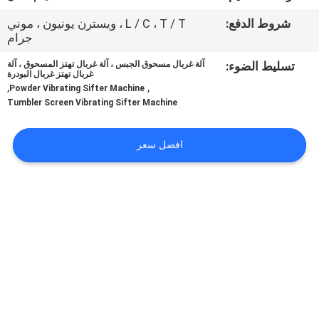
جولة
شروط الدفع:
L / C ، T / T ، ويسترن يونيون ، موني
في
جرام
المعمل
تسليط الضوء:
آلة غربال مسحوق الجبس ، آلة غربال تهتز المسحوق ، آلة
غربال تهتز غربال البودرة
,
,
Powder Vibrating Sifter Machine
مراقبة
Tumbler Screen Vibrating Sifter Machine
الجودة
افضل سعر
اتصل
بنا
اطلب
اقتباس
خريطة