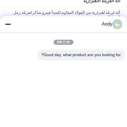
آلة الغربلة الاهتزازية
آلة غربلة اهتزازية من الفولاذ المقاوم للصدأ فيبرو شاكر لغربلة رمل
السيليكا
Andy
آلة الفحص الاهتزازية باستخدام حركة المواد على سطح الشاشة لفصل
المواد الدقيقة والقاسية
7:30 PM
آلة الفحص الاهتزازية ذات مسار حركة ثلاثي الأبعاد لفحص المواد الحبيبية
والمسحوقة
Good day, what product are you looking for?
فئات شعبية
جميع
آلة فحص الدوران
آلة الغربلة الاهتزازية
مفرغ الحقيبة السائبة
آلة فرز بهلوان
آلة خلاط الشريط
أنظمة ناقل فراغ