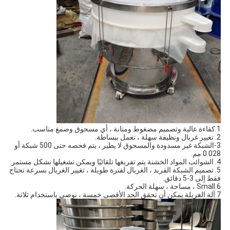
1.كفاءة عالية وتصميم مضغوط ومتانة ، أي مسحوق وصمغ مناسب.
2. تغيير غربال ونظيفة سهلة ، تعمل ببساطة.
3-الشبكة غير مسدودة والمسحوق لا يطير ، يتم فحصه حتى 500 شبكة أو 
0.028 مم.
4. الشوائب المواد الخشنة يتم تفريغها تلقائيًا ويمكن تشغيلها بشكل مستمر.
5. تصميم الشبكة الفريد ، الغربال لفترة طويلة ، تغيير الغربال بسرعة تحتاج 
فقط إلى 3-5 دقائق.
6.Small ، مساحة ، سهلة الحركة.
7.آلة الغربلة يمكن أن تحقق الحد الأقصى خمسة ، نوصي باستخدام ثلاثة.