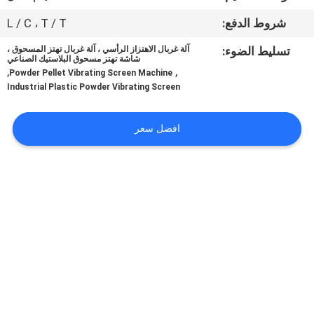
جولة
شروط الدفع:
L / C ، T / T
في
تسليط الضوء:
آلة غربال الاهتزاز الرأسي ، آلة غربال تهتز المسحوق ،
المعمل
شاشة تهتز مسحوق البلاستيك الصناعي
,
,
Powder Pellet Vibrating Screen Machine
Industrial Plastic Powder Vibrating Screen
مراقبة
الجودة
افضل سعر
اتصل
بنا
اطلب
اقتباس
خريطة