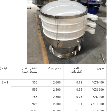
نموذج
الطاقة
حجم شبكة
القطر الفعال
طبقة (
(كيلوواط)
للمنخل (مم)
1 ~ 5
355
2-500
0.18
YZS-400
555
2-500
0.55
YZS-600
755
2-500
0.75
YZS-800
925
2-500
1.1
YZS-1000