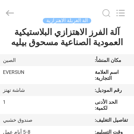
EVERSUN
Machinery
(Henan)
Co.,
Ltd.
آلة الغربلة الاهتزازية
All
Rights
Reserved.
آلة الفرز الاهتزازي البلاستيكية
مسكن
العمودية الصناعية مسحوق بيليه
منتجات
مكان المنشأ:
الصين
عرض
اسم العلامة
EVERSUN
الواقع
التجارية:
الافتراضي
رقم الموديل:
شاشة تهتز
الحد الأدنى
1
معلومات
لكمية:
عنا
تفاصيل التغليف:
صندوق خشبي
وقت التسليم:
5-8 أيام عمل