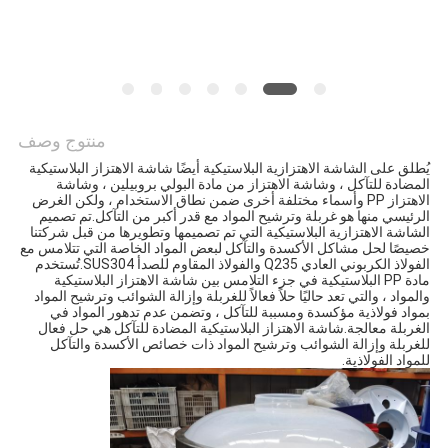
الموقع
سياسة
الخصوصية
منتوج وصف
يُطلق على الشاشة الاهتزازية البلاستيكية أيضًا شاشة الاهتزاز البلاستيكية 
المضادة للتآكل ، وشاشة الاهتزاز من مادة البولي بروبيلين ، وشاشة 
الاهتزاز PP وأسماء مختلفة أخرى ضمن نطاق الاستخدام ، ولكن الغرض 
الرئيسي منها هو غربلة وترشيح المواد مع قدر أكبر من التآكل.تم تصميم 
الشاشة الاهتزازية البلاستيكية التي تم تصميمها وتطويرها من قبل شركتنا 
خصيصًا لحل مشاكل الأكسدة والتآكل لبعض المواد الخاصة التي تتلامس مع 
الفولاذ الكربوني العادي Q235 والفولاذ المقاوم للصدأ SUS304.تُستخدم 
مادة PP البلاستيكية في جزء التلامس بين شاشة الاهتزاز البلاستيكية 
والمواد ، والتي تعد حاليًا حلاً فعالاً للغربلة وإزالة الشوائب وترشيح المواد 
بمواد فولاذية مؤكسدة ومسببة للتآكل ، وتضمن عدم تدهور المواد في 
الغربلة معالجة.شاشة الاهتزاز البلاستيكية المضادة للتآكل هي حل فعال 
للغربلة وإزالة الشوائب وترشيح المواد ذات خصائص الأكسدة والتآكل 
للمواد الفولاذية.