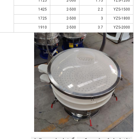
1125
2-500
1.75
YZS-1200
1425
2-500
2.2
YZS-1500
1725
2-500
3
YZS-1800
1910
2-500
3.7
YZS-2000